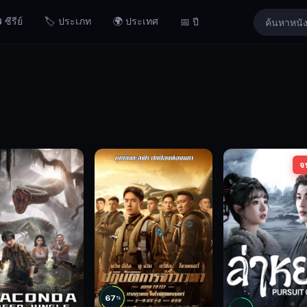
 ซีรีย์
🏷️ ประเภท
🌍 ประเทศ
📅 ปี
จ
67
%