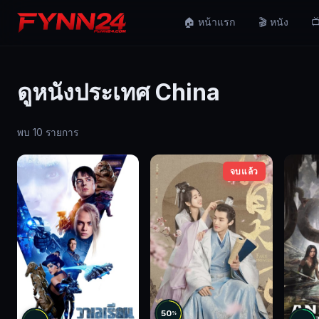
🏠 หน้าแรก
🎬 หนัง
📺
ดูหนังประเทศ China
พบ 10 รายการ
จบแล้ว
50
%