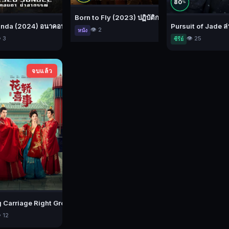
80
%
Born to Fly (2023) ปฏิบัติการจ้าวเวหา
กจักรวาล
nda (2024) อนาคอนดา ป่าอาถรรพ์
Pursuit of Jade ล
👁️ 2
หนัง
️ 3
👁️ 25
ซีรีย์
จบแล้ว
นตภัยเพลิงสุริยะ
Carriage Right Groom ชุลมุนรักสลับเกี้ยว
️ 12