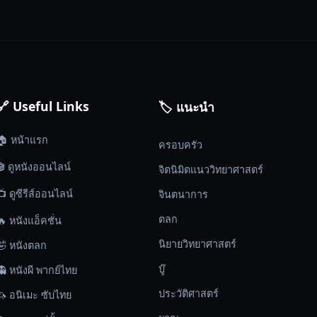
🔗 Useful Links
🏷️ แนะนำ
🏠 หน้าแรก
ครอบครัว
🎬 ดูหนังออนไลน์
จิตนิมิตแนววิทยาศาสตร์
📺 ดูซีรีส์ออนไลน์
จินตนาการ
ตลก
🔥 หนังแอ็คชั่น
นิยายวิทยาศาสตร์
🤣 หนังตลก
บู๊
👻 หนังผี พากย์ไทย
ประวัติศาสตร์
🦄 อนิเมะ ซับไทย