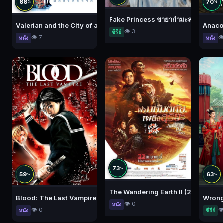
66
70
%
%
Fake Princess ชายากำมะลอ
Valerian and the City of a Thousand Planets (2017) วาเลเรียน พลิ
Anaco
👁️ 3
ซีรีย์
👁️ 7
👁
หนัง
หนัง
73
%
59
63
%
%
The Wandering Earth II (2023) ฝ่ามหั
Blood: The Last Vampire (2009) ยัยตัวร้าย สายพันธุ์อมตะ
Wrong 
👁️ 0
หนัง
👁️ 0
👁
หนัง
ซีรีย์