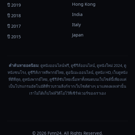
Hong Kong
ปี 2019
India
ปี 2018
Italy
ปี 2017
Japan
ปี 2015
คำค้นหายอดนิยม:
ดูหนังออนไลน์ฟรี, ดูซีรีส์ออนไลน์, ดูหนังใหม่ 2024, ดู
หนังชนโรง, ดูซีรีส์เกาหลีพากย์ไทย, ดูอนิเมะออนไลน์, ดูหนัง HD, เว็บดูหนัง
ที่ดีที่สุด, ดูหนังพากย์ไทย, ดูซีรีส์ซับไทยเนื้อหาทั้งหมดบนเว็บไซต์นี้เพียงแค่
เป็นโปรแกรมอัตโนมัติที่รวบรวมลิงก์จากเว็บไซต์ต่างๆ มาแสดงผลเท่านั้น
เราไม่ได้เก็บไฟล์วิดีโอไว้ที่เซิร์ฟเวอร์ของเราเอง
© 2026
Fynn24
. All Rights Reserved.