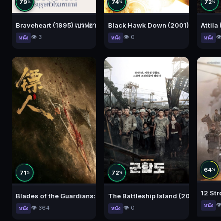
79
74
72
%
%
%
Braveheart (1995) เบรฟฮาร์ท วีรบุรุษหัวใจมหากาฬ
Black Hawk Down (2001) ยุทธการฝ่า
Attila
👁️ 3
👁️ 0
👁
หนัง
หนัง
หนัง
64
%
71
72
%
%
12 Str
Blades of the Guardians: Wind Rises in the Desert (2026) ยอดยุ
The Battleship Island (2017) เดอะ แบ
👁
หนัง
👁️ 364
👁️ 0
หนัง
หนัง