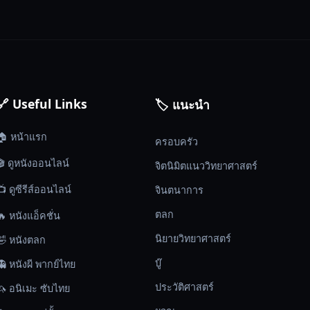
🔗 Useful Links
🏷️ แนะนำ
🏠 หน้าแรก
ครอบครัว
🎬 ดูหนังออนไลน์
จิตนิมิตแนววิทยาศาสตร์
📺 ดูซีรีส์ออนไลน์
จินตนาการ
ตลก
🔥 หนังแอ็คชั่น
นิยายวิทยาศาสตร์
🤣 หนังตลก
บู๊
👻 หนังผี พากย์ไทย
ประวัติศาสตร์
🦄 อนิเมะ ซับไทย