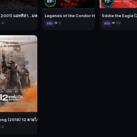
69
72
%
%
รหัสทมิฬ
 (2001) แอททิล่า...มหานักรบจ้าวแผ่นดิน
Legends of the Condor Heroes: The Gallants (202
Eddie the Eagle (
️ 4
👁️ 2
👁️ 92
หนัง
หนัง
ong (2018) 12 ตายไม่เป็น
ทธดาบไร้พ่าย
ทเทิลชิป ไอส์แลนด์
️ 0