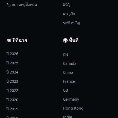
ผจญ
🏷️ หมวดหมู่ทั้งหมด
ผจญภัย
ระทึกขวัญ
📅 ปีที่ฉาย
🌍 พื้นที่
ปี 2026
CN
ปี 2025
Canada
ปี 2024
China
ปี 2023
France
GB
ปี 2022
Germany
ปี 2020
Hong Kong
ปี 2019
India