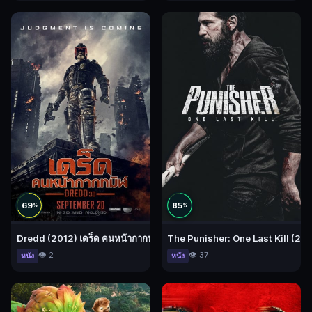
69
85
%
%
Dredd (2012) เดร็ด คนหน้ากากทมิฬ
The Punisher: One Last Kill (2026
👁️ 2
👁️ 37
หนัง
หนัง