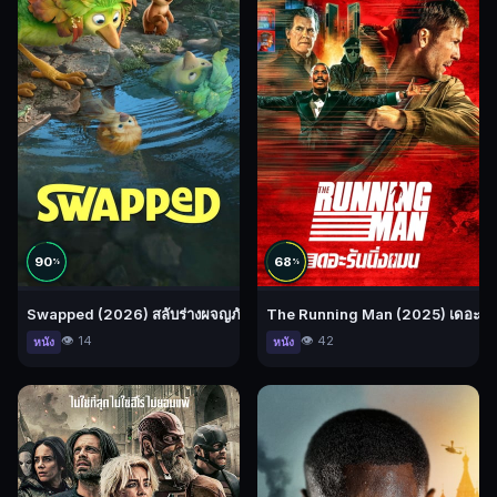
90
68
%
%
Swapped (2026) สลับร่างผจญภัย
The Running Man (2025) เดอะ รัน
👁️ 14
👁️ 42
หนัง
หนัง