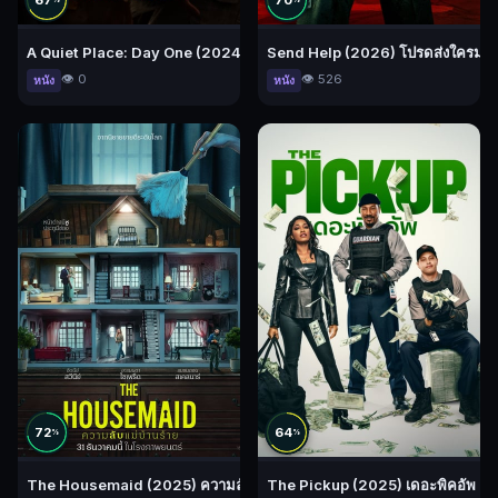
67
70
%
%
A Quiet Place: Day One (2024) ดินแดนไร้เสียง: วันที่หนึ่ง
Send Help (2026) โปรดส่งใครมาช่
👁️ 0
👁️ 526
หนัง
หนัง
72
64
%
%
The Housemaid (2025) ความลับแม่บ้านร้าย
The Pickup (2025) เดอะพิคอัพ