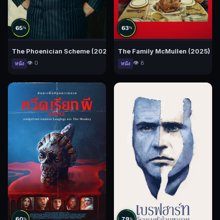
65
63
%
%
The Phoenician Scheme (2025) แผนลับซ่อนร้าย
The Family McMullen (2025) ครอบค
👁️ 0
👁️ 8
หนัง
หนัง
60
79
%
%