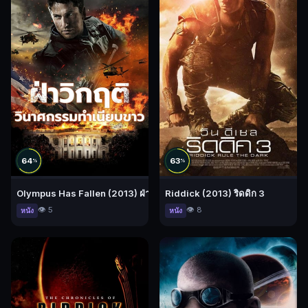
64
63
%
%
Olympus Has Fallen (2013) ฝ่าวิกฤติ วินาศกรรมทำเนียบขาว
Riddick (2013) ริดดิก 3
👁️ 5
👁️ 8
หนัง
หนัง