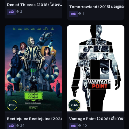
Den of Thieves (2018) โคตรนรกปล้นเหนือเมฆ
Tomorrowland (2015) ผจญแดน
👁️ 2
หนัง
👁️ 1
หนัง
69
64
%
%
Beetlejuice Beetlejuice (2024) บีเทิลจู๊ดส์ บีเทิลจู๊ดส์
Vantage Point (2008) เสี้ยววินาที
👁️ 24
👁️ 40
หนัง
หนัง