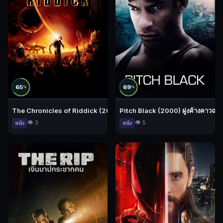
65
69
%
%
The Chronicles of Riddick (2004) ริดดิค
Pitch Black (2000) ฝูงค้างคาวฉล
👁️ 3
👁️ 5
หนัง
หนัง