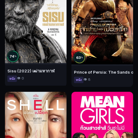
74
%
63
%
Sisu (2022) เฒ่ามหากาฬ
Prince of Persia: The Sands of T
👁️ 0
หนัง
👁️ 8
หนัง