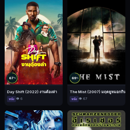
67
69
%
%
Day Shift (2022) งานต้องล่า
The Mist (2007) มฤตยูหมอกกินมน
👁️ 6
👁️ 67
หนัง
หนัง