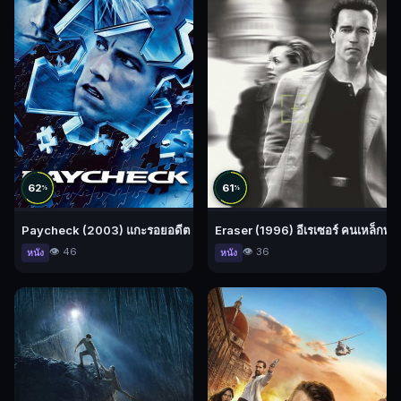
62
61
%
%
Paycheck (2003) แกะรอยอดีต ล่าปมปริศนา
Eraser (1996) อีเรเซอร์ คนเหล็กพย
👁️ 46
👁️ 36
หนัง
หนัง