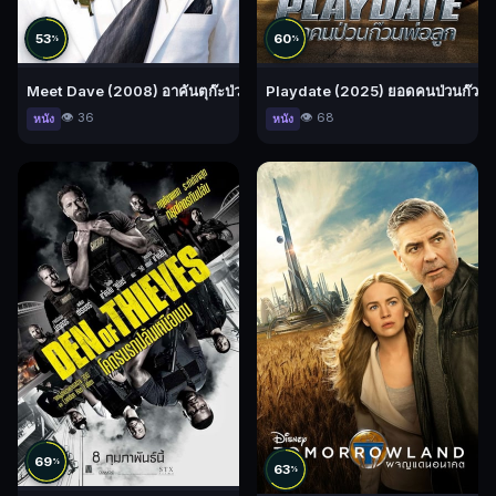
53
60
%
%
Meet Dave (2008) อาคันตุก๊ะป่วนโลก
Playdate (2025) ยอดคนป่วนก๊วนพ่
👁️ 36
👁️ 68
หนัง
หนัง
69
%
63
%