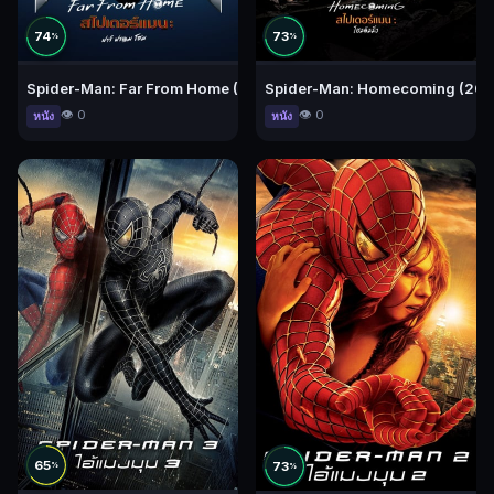
74
73
%
%
Spider-Man: Far From Home (2019) สไปเดอร์-แมน: ฟาร์ ฟอร์ม โฮม
Spider-Man: Homecoming (2017) 
👁️ 0
👁️ 0
หนัง
หนัง
65
73
%
%