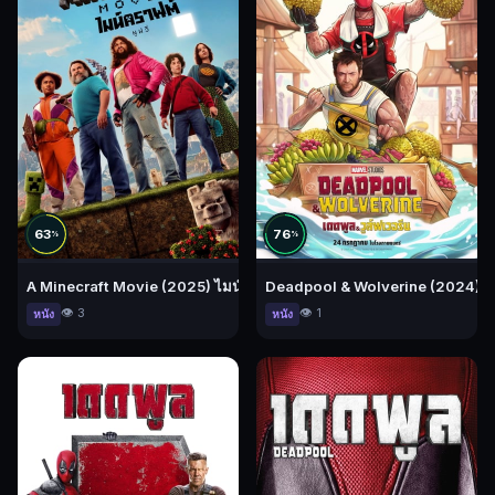
63
76
%
%
A Minecraft Movie (2025) ไมน์คราฟต์ มูฟวี่
Deadpool & Wolverine (2024) เดดพ
👁️ 3
👁️ 1
หนัง
หนัง