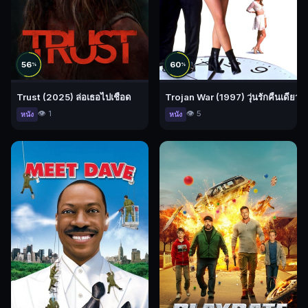
56
60
%
%
Trust (2025) ล่อเธอไปเชือด
Trojan War (1997) วุ่นรักคืนเดียว
👁️ 1
👁️ 5
หนัง
หนัง