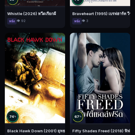
Whistle (2026) หวีดเรียกผี
Braveheart (1995) เบรฟฮาร์ท วีรบ
👁️ 92
👁️ 3
หนัง
หนัง
74
67
%
%
Black Hawk Down (2001) ยุทธการฝ่ารหัสทมิฬ
Fifty Shades Freed (2018) ฟิฟตี้เ