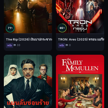
71
65
%
%
The Rip (2026) เงินบาปกระชากคน
TRON: Ares (2025) ทรอน แอรีส
👁️ 33
👁️ 0
หนัง
หนัง