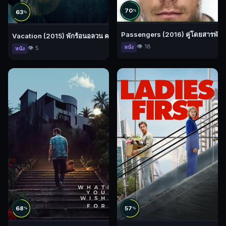
70
63
%
%
Passengers (2016) คู่โดยสารพันล
Vacation (2015) พักร้อนอลวน ครอบครัวอลเวง
👁️ 18
หนัง
👁️ 5
หนัง
🔍
🔓
เข้า
สู่
ระบบ
68
57
%
%