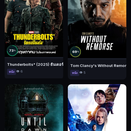
73
%
69
%
Thunderbolts* (2025) ธันเดอร์โบลต์ส*
Tom Clancy's Without Remorse 
👁️ 6
หนัง
👁️ 5
หนัง