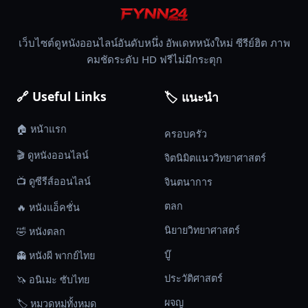
กับ
ฝ่าย
เว็บไซต์ดูหนังออนไลน์อันดับหนึ่ง อัพเดทหนังใหม่ ซีรีย์ฮิต ภาพ
ตา
คมชัดระดับ HD ฟรีไม่มีกระตุก
ลี
บัน
🔗 Useful Links
🏷️ แนะนำ
ก่อน
ที่
🏠 หน้าแรก
ครอบครัว
รัฐบาล
อเมริกา
🎬 ดูหนังออนไลน์
จิตนิมิตแนววิทยาศาสตร์
จะ
📺 ดูซีรีส์ออนไลน์
จินตนาการ
ปฏิบัติ
การ
ตลก
🔥 หนังแอ็คชั่น
ปู
นิยายวิทยาศาสตร์
🤣 หนังตลก
พรม
บู๊
👻 หนังผี พากย์ไทย
ทาง
อากาศ
ประวัติศาสตร์
🦄 อนิเมะ ซับไทย
ต่อ
ผจญ
🏷️ หมวดหมู่ทั้งหมด