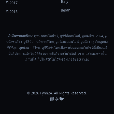
ธี
Italy
ปี 2017
การ
Japan
ปี 2015
รบ
แบบ
โบราณ
นั่น
คำค้นหายอดนิยม:
ดูหนังออนไลน์ฟรี, ดูซีรีส์ออนไลน์, ดูหนังใหม่ 2024, ดู
คือ
หนังชนโรง, ดูซีรีส์เกาหลีพากย์ไทย, ดูอนิเมะออนไลน์, ดูหนัง HD, เว็บดูหนัง
การ
ที่ดีที่สุด, ดูหนังพากย์ไทย, ดูซีรีส์ซับไทยเนื้อหาทั้งหมดบนเว็บไซต์นี้เพียงแค่
ใช้
เป็นโปรแกรมอัตโนมัติที่รวบรวมลิงก์จากเว็บไซต์ต่างๆ มาแสดงผลเท่านั้น
ม้า
เราไม่ได้เก็บไฟล์วิดีโอไว้ที่เซิร์ฟเวอร์ของเราเอง
ใน
การ
เดิน
ทาง
ผ่าน
© 2026
Fynn24
. All Rights Reserved.
เขต
📘
✈️
🐦
ของ
ศัตรู