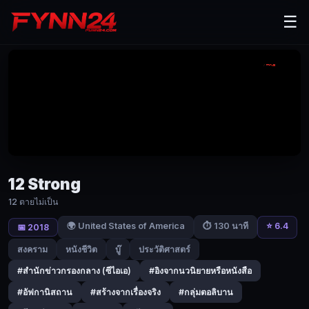
12
☰
Strong
(2018)
12
ตาย
ไม่
เป็น
|
12 Strong
Fynn24
12 ตายไม่เป็น
หน่วย
รบ
🌍 United States of America
⭐ 6.4
⏱ 130 นาที
📅 2018
พิเศษ
สงคราม
หนังชีวิต
บู๊
ประวัติศาสตร์
12
#สำนักข่าวกรองกลาง (ซีไอเอ)
#อิงจากนวนิยายหรือหนังสือ
คน
ที่
#อัฟกานิสถาน
#สร้างจากเรื่องจริง
#กลุ่มตอลิบาน
ได้