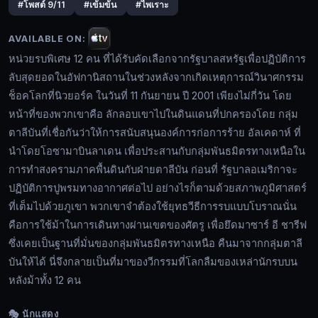
#โพสต์ 9/11
#เข้มข้น
#ไพเราะ
รับ
คัด
AVAILABLE ON:
เลือก
หน่วยรบพิเศษ 12 คน ที่ได้รับคัดเลือกจากรัฐบาลสหรัฐเพื่อปฏิบัติการ
จาก
ลับสุดยอดในอัฟกานิสถานในช่วงหลังจากเกิดเหตุการณ์วินาศกรรม
รัฐบาล
ช็อคโลกที่นิวยอร์ค ในวันที่ 11 กันยายน ปี 2001 เพียงไม่กี่วัน โดย
🔍
สหรัฐ
หน้าที่ของพวกเขาคือ ลักลอบเขาไปในดินแดนที่ปกครองโดย กลุ่ม
เพื่อ
ตาลีบันที่เชื่อกันว่าให้การสนับสนุนองค์การก่อการร้าย อัลเคดาห์ ที่
ปฏิบัติ
นำโดยโอซามาบินลาเดน เพื่อประสานกับกลุ่มพันธมิตรทางเหนือใน
การ
🔓
การทำสงครามภาคพื้นดินกับฝ่ายตาลีบัน ก่อนที่ รัฐบาลอเมริกาจะ
ลับ
เข้า
ปฏิบัติการปูพรมทางอากาศต่อไป อย่างไรก็ตามด้วยสภาพภูมิศาสตร์
สุด
สู่
ที่เต็มไปด้วยภูเขา พวกเขาจำต้องใช้ยุทธวีธีการรบแบบโบราณนั่น
ยอด
ระบบ
คือการใช้ม้าในการเดินทางผ่านเขตของศัตรู เพื่อยึดมาซาร์ อี ชารีฟ
ใน
ซึ่งเคยเป็นฐานที่มั่นของกลุ่มพันธมิตรทางเหนือ คืนมาจากกลุ่มตาลี
อัฟกานิสถาน
บันให้ได้ นี่จึงกลายเป็นที่มาของวีกรรมที่โลกลืมของเหล่านักรบบน
ใน
หลังม้าทั้ง 12 คน
ช่วง
หลัง
🎭 นักแสดง