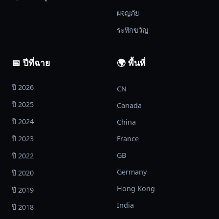
ไป
อย่างไร
ผจญภัย
ก็ตาม
ระทึกขวัญ
ด้วย
สภาพ
ภูมิศาสตร์
📅 ปีที่ฉาย
🌍 พื้นที่
ที่
เต็ม
ปี 2026
CN
ไป
ปี 2025
Canada
ด้วย
ปี 2024
China
ภูเขา
พวก
ปี 2023
France
เขา
GB
ปี 2022
จำ
ต้อง
Germany
ปี 2020
ใช้
Hong Kong
ปี 2019
ยุทธ
India
ปี 2018
วี