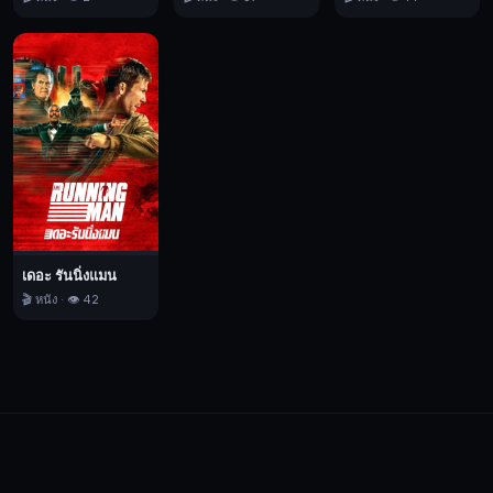
มา
บิน
ลา
เดน
เพื่อ
ประสาน
กับ
กลุ่ม
พันธมิตร
ทาง
เดอะ รันนิ่งแมน
เหนือ
🎬 หนัง · 👁️ 42
ใน
การ
ทำ
สงคราม
ภาค
พื้น
ดิน