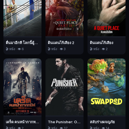
บัน
ที่
เชื่อ
กัน
ว่า
ให้การ
ตื่นมาอีกที โลกนี้ผู้หญิงใหญ่
ดินแดนไร้เสียง 2
ดินแดนไร้เสียง
สนับสนุน
🎬 หนัง · 👁️ 6
🎬 หนัง · 👁️ 3
🎬 หนัง · 👁️ 2
องค์การ
ก่อการ
ร้าย
อัล
เคด
าห์
ที่
นำ
โดย
โอ
เดร็ด คนหน้ากากทมิฬ
The Punisher: One Last Kill เดอะ พันนิชเชอร์: ฆ่าทิ้งทวน
สลับร่างผจญภัย
ซา
🎬 หนัง · 👁️ 2
🎬 หนัง · 👁️ 37
🎬 หนัง · 👁️ 14