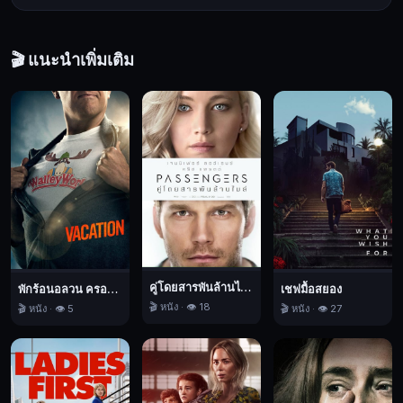
โดย
หน้าที่
🎬 แนะนำเพิ่มเติม
ของ
พวก
เขา
คือ
ลักลอบ
เขา
ไป
ใน
ดิน
แดน
ที่
คู่โดยสารพันล้านไมล์
พักร้อนอลวน ครอบครัวอลเวง
เชฟมื้อสยอง
ปกครอง
🎬 หนัง · 👁️ 18
🎬 หนัง · 👁️ 5
🎬 หนัง · 👁️ 27
โดย
กลุ่ม
ตา
ลี