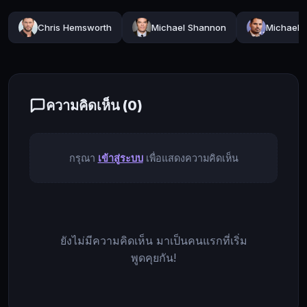
จาก
เกิด
Chris Hemsworth
Michael Shannon
Michael 
เหตุการณ์
วินาศกรรม
ช็อค
โลก
ที่
ความคิดเห็น (
0
)
นิวยอร์ค
ใน
วัน
กรุณา
เข้าสู่ระบบ
เพื่อแสดงความคิดเห็น
ที่
11
กันยายน
ปี
2001
ยังไม่มีความคิดเห็น มาเป็นคนแรกที่เริ่ม
เพียง
พูดคุยกัน!
ไม่
กี่
วัน