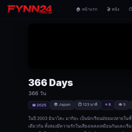
366
🏠 หน้าแรก
🎬 หนัง
📺
Days
(2025)
366
วัน
|
Fynn24
ในปี
2003
มิ
366 Days
นา
366 วัน
โตะ
มากิ
🌍 Japan
⭐ 6
👁️ 5
⏱ 123 นาที
📅 2025
ยะ
เป็น
ในปี 2003 มินาโตะ มากิยะ เป็นนักเรียนมัธยมปลายในชั้น
นักเรียน
เดียวกัน ทั้งสองมีความรักในเสียงเพลงเหมือนกันและเริ
มัธยม