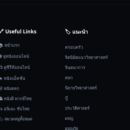
🔗 Useful Links
🏷️ แนะนำ
🏠 หน้าแรก
ครอบครัว
🎬 ดูหนังออนไลน์
จิตนิมิตแนววิทยาศาสตร์
📺 ดูซีรีส์ออนไลน์
จินตนาการ
ตลก
🔥 หนังแอ็คชั่น
นิยายวิทยาศาสตร์
🤣 หนังตลก
บู๊
👻 หนังผี พากย์ไทย
ประวัติศาสตร์
🦄 อนิเมะ ซับไทย
ผจญ
🏷️ หมวดหมู่ทั้งหมด
ผจญภัย