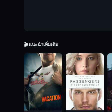
จาก
โรงเรียน
เดียวกัน
ทั้ง
สอง
มี
ความ
🎬 แนะนำเพิ่มเติม
รัก
ใน
เสียง
เพลง
เหมือน
กัน
และ
เริ่ม
มี
ความ