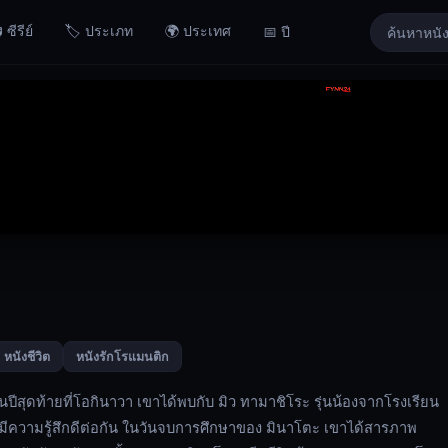
 ซีรีย์
🏷️ ประเภท
🌍 ประเทศ
📅 ปี
หนังชีวิต
หนังรักโรแมนติก
ปีสุดท้ายที่โอกินาวา เขาได้พบกับ มิว ทามาชิโระ รุ่นน้องจากโรงเรียน
่มมีความรู้สึกดีต่อกัน ในวันจบการศึกษาของ มินาโตะ เขาได้สารภาพ