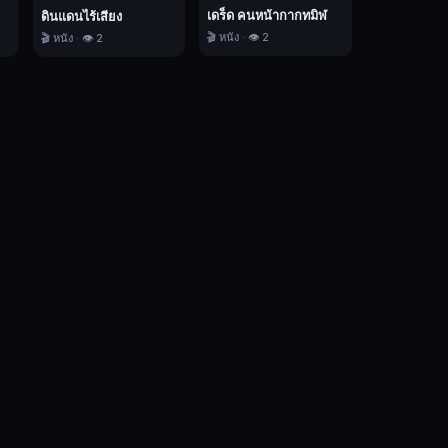
เดร็ด คนหน้ากากทมิฬ
ดินแดนไร้เสียง
🎬 หนัง · 👁️ 2
🎬 หนัง · 👁️ 2