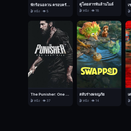
รู้สึก
คู่โดยสารพันล้านไมล์
พักร้อนอลวน ครอบครัวอลเวง
เ
ดี
🎬 หนัง · 👁️ 18
🎬 หนัง · 👁️ 5
🎬
ต่อ
กัน
ใน
วัน
จบ
การ
ศึกษา
ของ
มิ
นา
โตะ
The Punisher: One Last Kill เดอะ พันนิชเชอร์: ฆ่าทิ้งทวน
สลับร่างผจญภัย
เ
เขา
🎬 หนัง · 👁️ 37
🎬 หนัง · 👁️ 14
🎬
ได้
สารภาพ
ความ
ใน