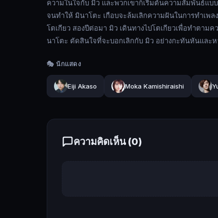
ความในใจกับ มิว และพวกเขาก็เริ่มต้นความสัมพันธ์แบบ
ปลาย
จนทำให้ มินาโตะ เกือบจะล้มเลิกความฝันในการทำเพลง แต
ใน
โตเกียว สองปีต่อมา มิว เดินทางไปโตเกียวเพื่อทำตามคว
ชั้น
นาโตะ ตัดสินใจที่จะบอกเลิกกับ มิว อย่างกะทันหันและ
ปี
สุดท้าย
🎭 นักแสดง
ที่
โอกินาวา
Eiji Akaso
Moka Kamishiraishi
Y
เขา
ได้
พบ
กับ
ความคิดเห็น (
0
)
มิว
ทา
มา
ชิ
โระ
รุ่น
น้อง