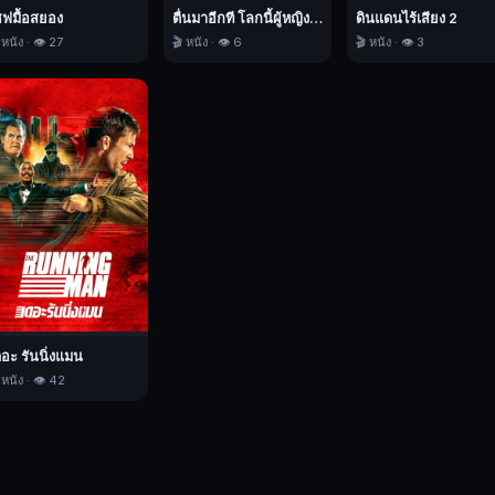
ชฟมื้อสยอง
ตื่นมาอีกที โลกนี้ผู้หญิงใหญ่
ดินแดนไร้เสียง 2
 หนัง · 👁️ 27
🎬 หนัง · 👁️ 6
🎬 หนัง · 👁️ 3
ดอะ รันนิ่งแมน
 หนัง · 👁️ 42