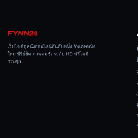
ใจ
กับ
มิว
และ
พวก
เขา
เว็บไซต์ดูหนังออนไลน์อันดับหนึ่ง อัพเดทหนัง
ก็
ใหม่ ซีรีย์ฮิต ภาพคมชัดระดับ HD ฟรีไม่มี
เริ่ม
กระตุก
ต้น
ความ
สัมพันธ์
แบบ
คน
รัก
กัน
หลัง
จาก
นั้น