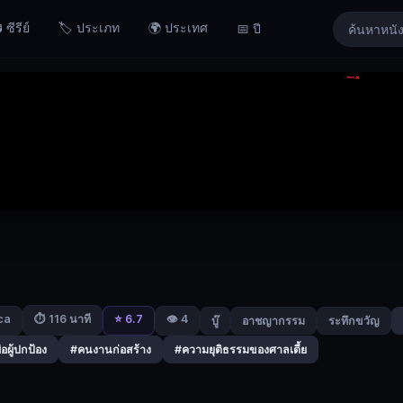
 ซีรีย์
🏷️ ประเภท
🌍 ประเทศ
📅 ปี
ca
⭐ 6.7
👁️ 4
⏱ 116 นาที
บู๊
อาชญากรรม
ระทึกขวัญ
่อผู้ปกป้อง
#คนงานก่อสร้าง
#ความยุติธรรมของศาลเตี้ย