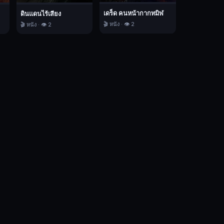
เดร็ด คนหน้ากากทมิฬ
ดินแดนไร้เสียง
🎬 หนัง · 👁️ 2
🎬 หนัง · 👁️ 2