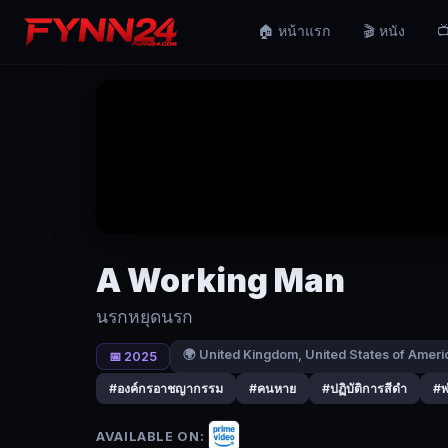
A
🏠 หน้าแรก
🎬 หนัง
📺
Working
Man
(2025)
นรก
หยุด
นรก
|
Fynn24
A Working Man
เลว
นรกหยุดนรก
อน
เคด
🌍 United Kingdom, United States of Ameri
📅 2025
ได้
#องค์กรอาชญากรรม
#คนหาย
#ปฏิบัติการสีดำ
#พ
ละทิ้ง
อาชีพ
AVAILABLE ON: