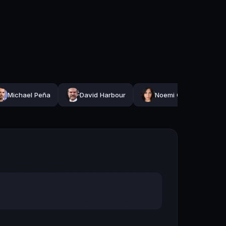
Michael Peña
David Harbour
Noemi Gonzalez