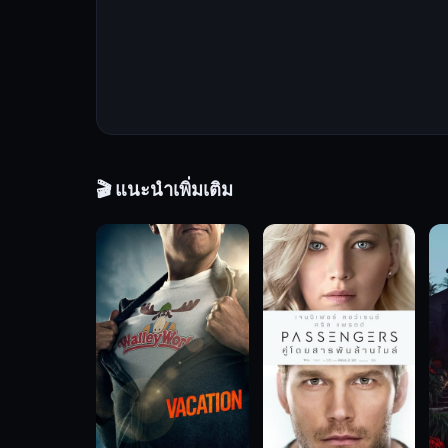
ใช้
ชีวิต
อย่าง
เรียบ
ง่าย
และ
เป็น
พ่อ
🎬 แนะนำเพิ่มเติม
ที่
ดี
ให้
กับ
ลูกสาว
ของ
เขา
แต่
เมื่อ
เจน