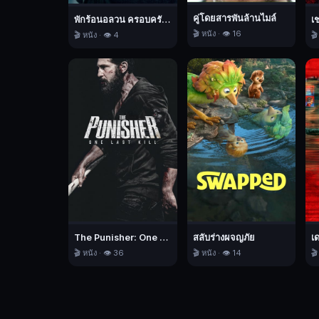
นี่
คู่โดยสารพันล้านไมล์
พักร้อนอลวน ครอบครัวอลเวง
เ
ลูกสาว
🎬 หนัง · 👁️ 16
🎬 หนัง · 👁️ 4
🎬
วัย
รุ่น
ของ
เจ้า
นาย
เขา
หายตัว
ไป
เขา
จึง
จำเป็น
ที่
The Punisher: One Last Kill เดอะ พันนิชเชอร์: ฆ่าทิ้งทวน
สลับร่างผจญภัย
เ
🎬 หนัง · 👁️ 36
🎬 หนัง · 👁️ 14
🎬
จะ
ต้อง
นำ
เอา