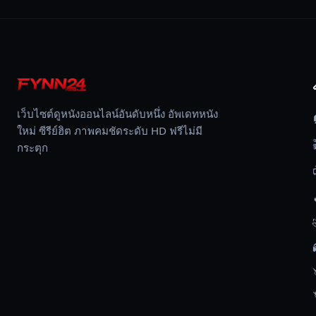
ทักษะ
ที่
ทำให้
เขา
เป็น
ตำนาน
ใน
เว็บไซต์ดูหนังออนไลน์อันดับหนึ่ง อัพเดทหนัง
ใหม่ ซีรีย์ฮิต ภาพคมชัดระดับ HD ฟรีไม่มี
โลก
กระตุก
แห่ง
ปฏิบัติ
การ
ลับ
กลับ
มา
ใช้
อีก
ครั้ง
โดย