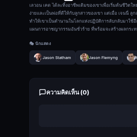
เดิม
เลวอน เคด ได้ละทิ้งอาชีพเดิมของเขาเพื่อเริ่มต้นชีวิตให
ของ
ง่ายและเป็นพ่อที่ดีให้กับลูกสาวของเขา แต่เมื่อ เจนนี่ 
เขา
ทำให้เขาเป็นตำนานในโลกแห่งปฏิบัติการลับกลับมาใช้อ
เพื่อ
แผนการอาชญากรรมอันชั่วร้าย ที่พร้อมจะสร้างผลกระทบเป
เริ่ม
ต้น
🎭 นักแสดง
ชีวิต
ใหม่
Jason Statham
Jason Flemyng
อย่าง
สุจริต
ด้วย
การ
ความคิดเห็น (
0
)
ทำงาน
ก่อสร้าง
เขา
ต้องการ
ที่
จะ