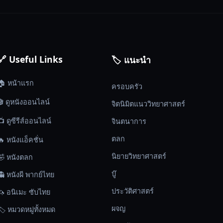
🔗 Useful Links
🏷️ แนะนำ
🏠 หน้าแรก
ครอบครัว
🎬 ดูหนังออนไลน์
จิตนิมิตแนววิทยาศาสตร์
📺 ดูซีรีส์ออนไลน์
จินตนาการ
ตลก
🔥 หนังแอ็คชั่น
นิยายวิทยาศาสตร์
🤣 หนังตลก
บู๊
👻 หนังผี พากย์ไทย
ประวัติศาสตร์
🦄 อนิเมะ ซับไทย
ผจญ
🏷️ หมวดหมู่ทั้งหมด