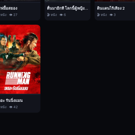
ชฟมื้อสยอง
ตื่นมาอีกที โลกนี้ผู้หญิงใหญ่
ดินแดนไร้เสียง 2
 หนัง · 👁️ 27
🎬 หนัง · 👁️ 6
🎬 หนัง · 👁️ 3
ดอะ รันนิ่งแมน
 หนัง · 👁️ 42