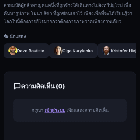
ล่าสมบัติผู้กล้าหาญคนหนึ่งที่ถูกจ้างให้เดินทางไปยังทวีปยุโรป เพื่อ
ได้
ค้นหารูปภาพ โมนา ลิซ่า ที่ถูกซ่อนเอาไว้ เพียงเพื่อที่จะได้เรียนรู้ว่า
ทำลาย
โลกใบนี้ต้องการฮีโร่มากกว่าต้องการภาพวาดเพียงภาพเดียว
ซีก
โลก
🎭 นักแสดง
ฝั่ง
🔍
ตะวัน
Dave Bautista
Olga Kurylenko
Kristofer Hivju
ออก
ลง
นัก
🔓
ล่า
เข้า
สมบัติ
ความคิดเห็น (
0
)
สู่
ผู้
ระบบ
กล้า
หาญ
กรุณา
เข้าสู่ระบบ
เพื่อแสดงความคิดเห็น
คน
หนึ่ง
ที่