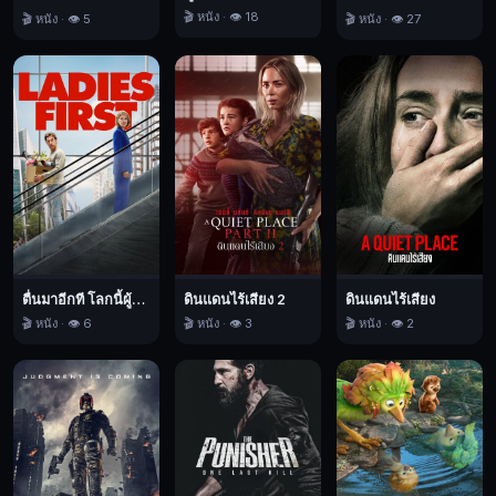
เอา
🎬 หนัง · 👁️ 18
🎬 หนัง · 👁️ 5
🎬 หนัง · 👁️ 27
ไว้
เพียง
เพื่อ
ที่
จะ
ได้
เรียน
รู้
ว่า
โลก
ตื่นมาอีกที โลกนี้ผู้หญิงใหญ่
ดินแดนไร้เสียง 2
ดินแดนไร้เสียง
ใบ
🎬 หนัง · 👁️ 6
🎬 หนัง · 👁️ 3
🎬 หนัง · 👁️ 2
นี้
ต้องการ
ฮีโร่
มากกว่า
ต้องการ
ภาพ