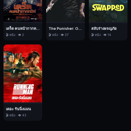
วาด
เพียง
ภาพ
เดียว
เดร็ด คนหน้ากากทมิฬ
The Punisher: One Last Kill เดอะ พันนิชเชอร์: ฆ่าทิ้งทวน
สลับร่างผจญภัย
Afterburn,
🎬 หนัง · 👁️ 2
🎬 หนัง · 👁️ 37
🎬 หนัง · 👁️ 14
ล่า
ขุมทรัพย์
แดน
แดด
เดือด,
บู๊,
นิยาย
วิทยาศาสตร์,
ตลก,
2025
เดอะ รันนิ่งแมน
🎬 หนัง · 👁️ 43