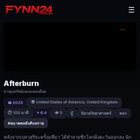
Afterburn
☰
(2025)
ล่า
ขุมทรัพย์
แดน
แดด
เดือด
|
Afterburn
Fynn24
ล่าขุมทรัพย์แดนแดดเดือด
หลัง
🌍 United States of America, United Kingdom
📅 2025
จาก
⭐ 6.4
👁️ 5
⏱ 105 นาที
บู๊
นิยายวิทยาศาสตร์
ตลก
เปลว
สุริยะ
#อนาคตหลังสันทราย
ครั้ง
หลังจากเปลวสุริยะครั้งมหึมา ได้ทำลายซีกโลกฝั่งตะวันออกลง นัก
มหึมา