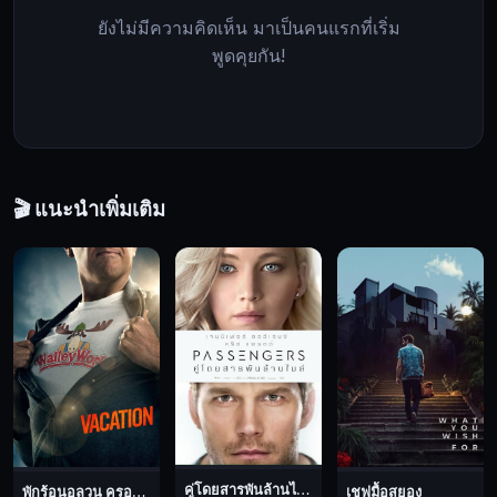
ถูก
ยังไม่มีความคิดเห็น มาเป็นคนแรกที่เริ่ม
จ้าง
พูดคุยกัน!
ให้
เดิน
ทาง
ไป
ยัง
ทวีป
🎬 แนะนำเพิ่มเติม
ยุโรป
เพื่อ
ค้นหา
รูปภาพ
โมนา
ลิ
ซ่า
ที่
ถูก
ซ่อน
คู่โดยสารพันล้านไมล์
พักร้อนอลวน ครอบครัวอลเวง
เชฟมื้อสยอง