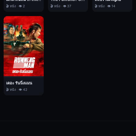
🎬 หนัง · 👁️ 2
🎬 หนัง · 👁️ 37
🎬 หนัง · 👁️ 14
เดอะ รันนิ่งแมน
🎬 หนัง · 👁️ 42