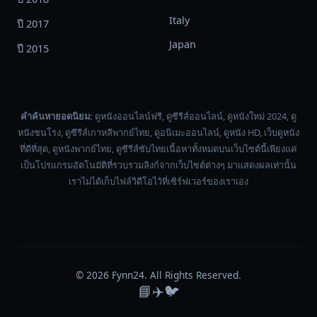
Italy
ปี 2017
Japan
ปี 2015
คำค้นหายอดนิยม:
ดูหนังออนไลน์ฟรี, ดูซีรีส์ออนไลน์, ดูหนังใหม่ 2024, ดู
หนังชนโรง, ดูซีรีส์เกาหลีพากย์ไทย, ดูอนิเมะออนไลน์, ดูหนัง HD, เว็บดูหนัง
ที่ดีที่สุด, ดูหนังพากย์ไทย, ดูซีรีส์ซับไทยเนื้อหาทั้งหมดบนเว็บไซต์นี้เพียงแค่
เป็นโปรแกรมอัตโนมัติที่รวบรวมลิงก์จากเว็บไซต์ต่างๆ มาแสดงผลเท่านั้น
เราไม่ได้เก็บไฟล์วิดีโอไว้ที่เซิร์ฟเวอร์ของเราเอง
© 2026
Fynn24
. All Rights Reserved.
📘
✈️
🐦