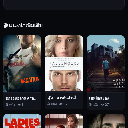
การ
ระเบิด
ของ
ฮา
🎬 แนะนำเพิ่มเติม
วา
และ
กอบ
กู้
มวล
มนุษยชาติ
Alienoid:
Return
to
the
Future,
คู่โดยสารพันล้านไมล์
พักร้อนอลวน ครอบครัวอลเวง
เชฟมื้อสยอง
วาย
🎬 หนัง · 👁️ 18
🎬 หนัง · 👁️ 5
🎬 หนัง · 👁️ 27
ร้าย
เอ
เลี่ยน