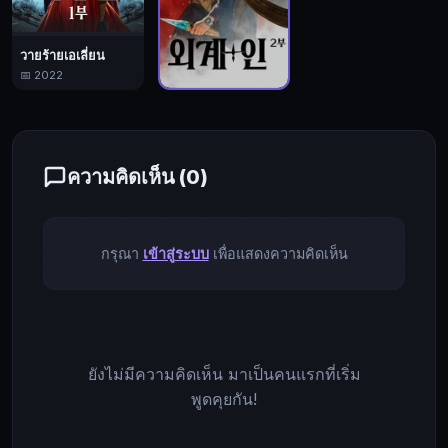
และ
หิมะ
สี
วายร้ายเอเลี่ยน
นิล
📅 2022
มา
วายร้ายเอเลี่ยน 2
ยุค
📅 2024
ปัจจุบัน
ความคิดเห็น (
0
)
กับ
อี
อัน
พวก
กรุณา
เข้าสู่ระบบ
เพื่อแสดงความคิดเห็น
เขา
ต้อง
ปะทะ
กับ
ยังไม่มีความคิดเห็น มาเป็นคนแรกที่เริ่ม
เอ
พูดคุยกัน!
เลี่ยน
หยุด