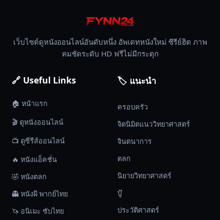
เว็บไซต์ดูหนังออนไลน์อันดับหนึ่ง อัพเดทหนังใหม่ ซีรีย์ฮิต ภาพ
คมชัดระดับ HD ฟรีไม่มีกระตุก
🔗 Useful Links
🏷️ แนะนำ
🏠 หน้าแรก
ครอบครัว
🎬 ดูหนังออนไลน์
จิตนิมิตแนววิทยาศาสตร์
📺 ดูซีรีส์ออนไลน์
จินตนาการ
ตลก
🔥 หนังแอ็คชั่น
นิยายวิทยาศาสตร์
🤣 หนังตลก
บู๊
👻 หนังผี พากย์ไทย
ประวัติศาสตร์
🦄 อนิเมะ ซับไทย