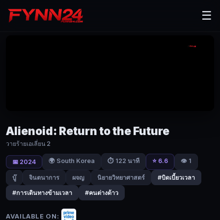
Alienoid:
☰
Return
to
the
Future
(2024)
วาย
ร้าย
Alienoid: Return to the Future
เอ
วายร้ายเอเลี่ยน 2
เลี่ยน
🌍 South Korea
⭐ 6.6
👁️ 1
⏱ 122 นาที
📅 2024
2
บู๊
จินตนาการ
ผจญ
นิยายวิทยาศาสตร์
#บิดเบี้ยวเวลา
|
#การเดินทางข้ามเวลา
#คนต่างด้าว
Fynn24
ฉัน
AVAILABLE ON: