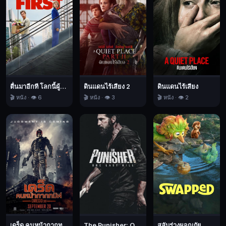
2,
บู๊,
จินตนาการ,
ผจญ,
นิยาย
วิทยาศาสตร์,
2024
ตื่นมาอีกที โลกนี้ผู้หญิงใหญ่
ดินแดนไร้เสียง 2
ดินแดนไร้เสียง
🎬 หนัง · 👁️ 6
🎬 หนัง · 👁️ 3
🎬 หนัง · 👁️ 2
เดร็ด คนหน้ากากทมิฬ
The Punisher: One Last Kill เดอะ พันนิชเชอร์: ฆ่าทิ้งทวน
สลับร่างผจญภัย