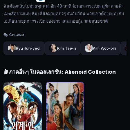
ต้อง
ฉันต้องกลับไปช่วยทุกคน! อีก 48 นาทีก่อนฮาวาระเบิด มูรึก สายฟ้า
กลับ
เมฆสีครามและหิมะสีนิลมายุคปัจจุบันกับอีอัน พวกเขาต้องปะทะกับ
ไป
เอเลี่ยน หยุดการระเบิดของฮาวาและกอบกู้มวลมนุษยชาติ
ช่วย
ทุก
🎭 นักแสดง
คน!
🔍
อีก
Ryu Jun-yeol
Kim Tae-ri
Kim Woo-bin
48
นาที
ก่อน
🔓
🎬 ภาคอื่นๆ ในคอลเลกชัน: Alienoid Collection
ฮา
เข้า
วา
สู่
ระเบิด
ระบบ
มูรึก
สายฟ้า
เมฆ
สี
คราม