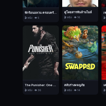
ความ
กล้า
คู่โดยสารพันล้านไมล์
พักร้อนอลวน ครอบครัวอลเวง
เ
หาญ
🎬 หนัง · 👁️ 16
🎬 หนัง · 👁️ 5
🎬
ของ
เขา
แพร่
สะพัด
ออก
ไป
เขา
ได้
รับ
การ
ยกย่อง
The Punisher: One Last Kill เดอะ พันนิชเชอร์: ฆ่าทิ้งทวน
สลับร่างผจญภัย
เ
ให้
🎬 หนัง · 👁️ 36
🎬 หนัง · 👁️ 14
🎬
เป็น
"ตำนาน"
แต่