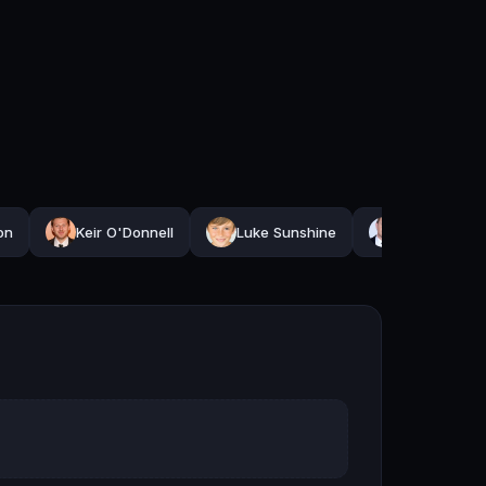
on
Keir O'Donnell
Luke Sunshine
Kevin Lacz