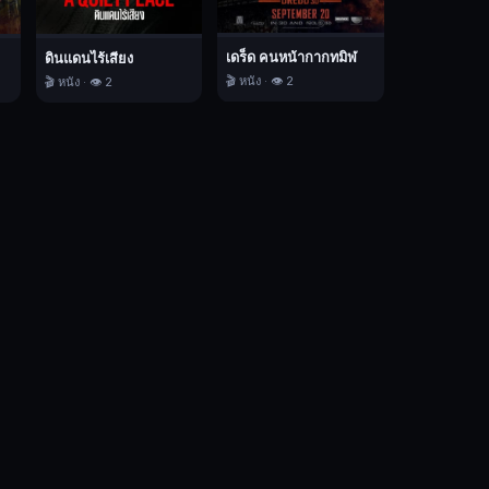
เดร็ด คนหน้ากากทมิฬ
ดินแดนไร้เสียง
🎬 หนัง · 👁️ 2
🎬 หนัง · 👁️ 2