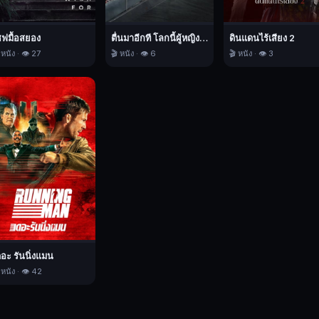
ชฟมื้อสยอง
ตื่นมาอีกที โลกนี้ผู้หญิงใหญ่
ดินแดนไร้เสียง 2
 หนัง · 👁️ 27
🎬 หนัง · 👁️ 6
🎬 หนัง · 👁️ 3
ดอะ รันนิ่งแมน
 หนัง · 👁️ 42