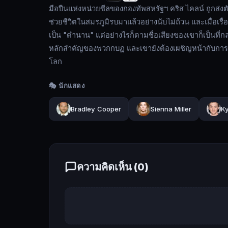
สหรัฐฯ
มือปืนแห่งหน่วยซีลของกองทัพสหรัฐฯ คริส ไคลน์ ถูกส่ง
คริส
ช่วยชีวิตในสมรภูมิรบมาแล้วอย่างนับไม่ถ้วน และเมื่อ
ไค
เป็น "ตำนาน" แต่อย่างไรก็ตามชื่อเสียงของเขาก็เป็นที่
ลน์
หลักสำคัญของพวกกบฏ และเขายังต้องเผชิญหน้ากับการต่อส
ถูก
โลก
ส่งตัว
ไป
🎭 นักแสดง
ที่
อิรัก
Bradley Cooper
Sienna Miller
Ky
พร้อม
ภารกิจ
ปกป้อง
เหล่า
ความคิดเห็น (
0
)
พี่
น้อง
ทหาร
ความ
แม่นยำ