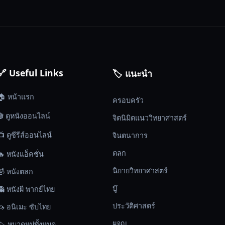
🔗 Useful Links
🏷️ แนะนำ
🏠 หน้าแรก
ครอบครัว
🎬 ดูหนังออนไลน์
จิตนิมิตแนววิทยาศาสตร์
📺 ดูซีรีส์ออนไลน์
จินตนาการ
ตลก
🔥 หนังแอ็คชั่น
นิยายวิทยาศาสตร์
🤣 หนังตลก
บู๊
👻 หนังผี พากย์ไทย
ประวัติศาสตร์
🦄 อนิเมะ ซับไทย
ผจญ
🏷️ หมวดหมู่ทั้งหมด