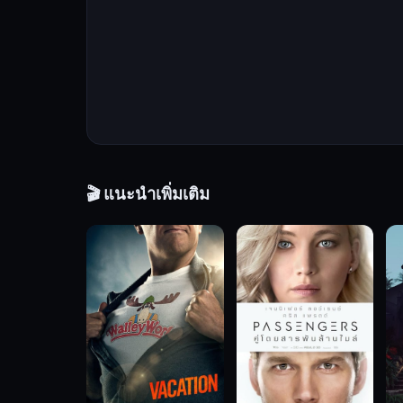
ของ
เขา
ได้
ช่วย
ชีวิต
ใน
สมรภูมิ
รบ
🎬 แนะนำเพิ่มเติม
มา
แล้ว
อย่าง
นับ
ไม่
ถ้วน
และ
เมื่อ
เรื่อง
ราว