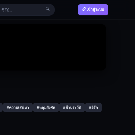
🔍
🔓 เข้าสู่ระบบ
#ความเสน่หา
#หลุมฝังศพ
#ชีวประวัติ
#อิรัก