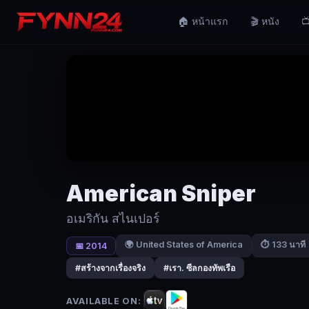
American
🏠 หน้าแรก
🎬 หนัง
📺
Sniper
(2014)
อเมริกัน
ส
ไน
เปอร์
|
American Sniper
Fynn24
มือปืน
อเมริกัน สไนเปอร์
แห่ง
🌍 United States of America
⏱ 133 นาที
📅 2014
หน่วย
ซีล
#สร้างจากเรื่องจริง
#เรา. ซีลกองทัพเรือ
ของกอง
ทัพ
AVAILABLE ON: