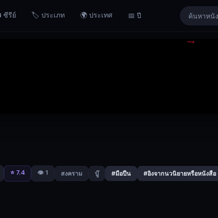
 ซีรีย์
🏷️ ประเภท
🌍 ประเทศ
📅 ปี
⭐ 7.4
👁️ 1
สงคราม
บู๊
#มือปืน
#อิงจากนวนิยายหรือหนังสือ