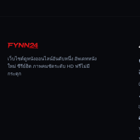
อย่างไร
ก็ตาม
ชื่อ
เสียง
ของ
เขา
ก็
เว็บไซต์ดูหนังออนไลน์อันดับหนึ่ง อัพเดทหนัง
เป็น
ใหม่ ซีรีย์ฮิต ภาพคมชัดระดับ HD ฟรีไม่มี
ที่
กระตุก
กล่าว
ขาน
กัน
ใน
หมู่
ศัตรู
เช่น
กัน
ทำให้