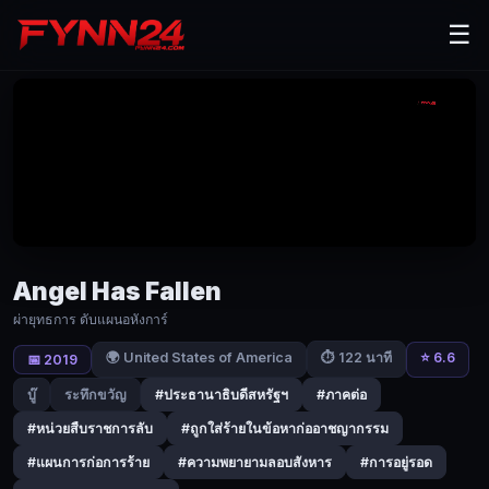
Angel
☰
Has
Fallen
(2019)
ผ่า
ยุทธการ
ดับ
แผน
Angel Has Fallen
อหังการ์
ผ่ายุทธการ ดับแผนอหังการ์
|
🌍 United States of America
⭐ 6.6
⏱ 122 นาที
📅 2019
Fynn24
บู๊
ระทึกขวัญ
#ประธานาธิบดีสหรัฐฯ
#ภาคต่อ
เจ้า
#หน่วยสืบราชการลับ
#ถูกใส่ร้ายในข้อหาก่ออาชญากรรม
หน้าที่
#แผนการก่อการร้าย
#ความพยายามลอบสังหาร
#การอยู่รอด
หน่วย