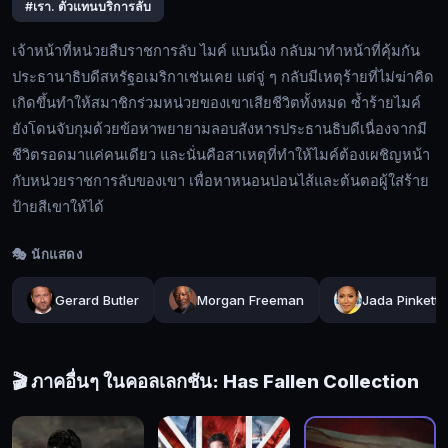
สืบ
#เรา. ตัวแทนบริการลับ
ราชการ
เจ้าหน้าที่หน่วยสืบราชการลับ ไมค์ แบนนิ่ง กลับมาทำหน้าที่คุ้มกัน
ลับ
ประธานาธิบดีสหรัฐอเมริกาเช่นเคย แต่จู่ ๆ กลับมีเหตุร้ายที่ไม่ฆ่าคิด
ไมค์
เกิดขึ้นทำให้สมาชิกร่วมหน่วยของเขาเสียชีวิตทั้งหมด ซ้ำร้ายไมค์
แบน
ยังโดนจับกุมด้วยข้อหาพยายามลอบสังหารประธานธิบดีเนื่องจากมี
นิ่ง
🔍
ชีวิตรอดมาแค่คนเดียว และนั่นคือสาเหตุที่ทำให้ไมค์ต้องเผชิญหน้า
กลับ
มา
กับหน่วยราชการลับของเขา เพื่อหาหนอนบ่อนไส้และต้นตอผู้ใส่ร้าย
ทำ
ป้ายสีเขาให้ได้
🔓
หน้าที่
เข้า
🎭 นักแสดง
คุ้ม
สู่
กัน
Gerard Butler
Morgan Freeman
Jada Pinkett 
ระบบ
ประธานาธิบดี
สหรัฐอเมริกา
เช่น
🎬 ภาคอื่นๆ ในคอลเลกชัน: Has Fallen Collection
เคย
แต่
จู่