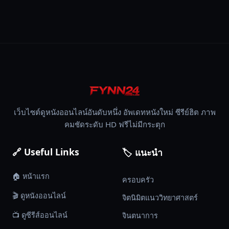
ได้
Angel
Has
Fallen,
ผ่า
ยุทธการ
ดับ
แผน
อหังการ์,
เว็บไซต์ดูหนังออนไลน์อันดับหนึ่ง อัพเดทหนังใหม่ ซีรีย์ฮิต ภาพ
บู๊,
คมชัดระดับ HD ฟรีไม่มีกระตุก
ระทึก
ขวัญ,
🔗 Useful Links
🏷️ แนะนำ
2019
🏠 หน้าแรก
ครอบครัว
🎬 ดูหนังออนไลน์
จิตนิมิตแนววิทยาศาสตร์
📺 ดูซีรีส์ออนไลน์
จินตนาการ