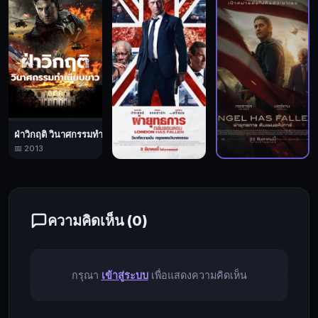
ๆ
กลับ
มี
เหตุ
ร้าย
ที่
ไม่
ฆ่า
ฝ่าวิกฤติ วินาศกรรมทำเนียบขาว
คิด
📅 2013
เกิด
ผ่ายุทธการ ดับแผนอหังก
ผ่ายุทธการถล่มลอนดอน
ขึ้น
📅 2019
📅 2016
ทำให้
สมาชิก
ความคิดเห็น (
0
)
ร่วม
หน่วย
ของ
กรุณา
เข้าสู่ระบบ
เพื่อแสดงความคิดเห็น
เขา
เสีย