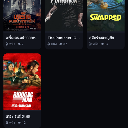
หน่วย
ราชการ
ลับ
ของ
เขา
เดร็ด คนหน้ากากทมิฬ
The Punisher: One Last Kill เดอะ พันนิชเชอร์: ฆ่าทิ้งทวน
สลับร่างผจญภัย
เพื่อ
🎬 หนัง · 👁️ 2
🎬 หนัง · 👁️ 37
🎬 หนัง · 👁️ 14
หา
หนอน
บ่อน
ไส้
และ
ต้นตอ
ผู้
ใส่
ร้าย
ป้ายสี
เดอะ รันนิ่งแมน
เขา
🎬 หนัง · 👁️ 42
ให้