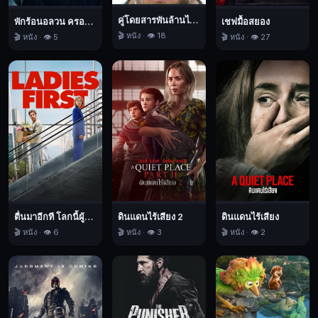
ชีวิต
คู่โดยสารพันล้านไมล์
พักร้อนอลวน ครอบครัวอลเวง
เชฟมื้อสยอง
รอด
🎬 หนัง · 👁️ 18
🎬 หนัง · 👁️ 5
🎬 หนัง · 👁️ 27
มา
แค่
คน
เดียว
และ
นั่น
คือ
สาเหตุ
ที่
ทำ
ตื่นมาอีกที โลกนี้ผู้หญิงใหญ่
ดินแดนไร้เสียง 2
ดินแดนไร้เสียง
ให้
🎬 หนัง · 👁️ 6
🎬 หนัง · 👁️ 3
🎬 หนัง · 👁️ 2
ไมค์
ต้อง
เผชิญ
หน้า
กับ