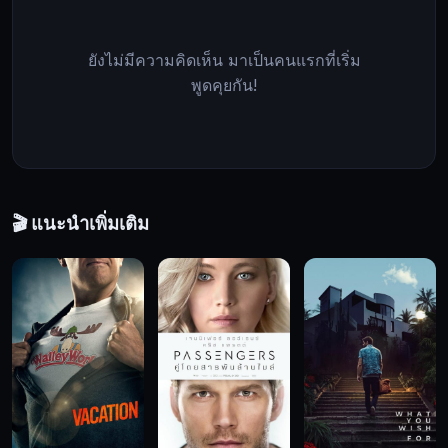
ชีวิต
ทั้งหมด
ยังไม่มีความคิดเห็น มาเป็นคนแรกที่เริ่ม
ซ้ำ
พูดคุยกัน!
ร้าย
ไมค์
ยัง
โดน
จับกุม
ด้วย
🎬 แนะนำเพิ่มเติม
ข้อหา
พยายาม
ลอบ
สังหาร
ประธาน
ธิ
บดี
เนื่องจาก
มี