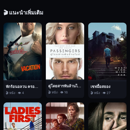
ต้อง
🎬 แนะนำเพิ่มเติม
พัฒนา
โปรแกรม
อวตาร
เพื่อ
แปลง
สภาวะ
จิต
ของ
คน
ให้
ไป
คู่โดยสารพันล้านไมล์
พักร้อนอลวน ครอบครัวอลเวง
เชฟมื้อสยอง
🎬 หนัง · 👁️ 16
🎬 หนัง · 👁️ 4
🎬 หนัง · 👁️ 27
อยู่
ใน
ร่าง
อวตาร
และ