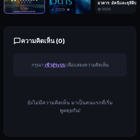
อวตาร: อัคนีและธุลีดิน
ของ
📅 2025
โลก
อวตาร
อวตาร: วิถีแห่งสายน้ำ
และ
📅 2009
📅 2022
เพราะ
ชั้น
ความคิดเห็น (
0
)
บรรยากาศ
ของ
ดาว
กรุณา
เข้าสู่ระบบ
เพื่อแสดงความคิดเห็น
แพน
โด
รา
เป็น
พิษ
ยังไม่มีความคิดเห็น มาเป็นคนแรกที่เริ่ม
ต่อ
พูดคุยกัน!
มนุษย์
พวก
เขา
จึง