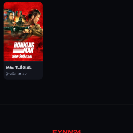
เอ็น
เอ
มนุษย์
และ
ดีเอ็นเอ
จาก
สิ่ง
มี
ชีวิต
บน
เดอะ รันนิ่งแมน
🎬 หนัง · 👁️ 42
ดาว
แพน
โดรา
ที่
มีชื่อ
เรียก
ว่า
“นาวี”