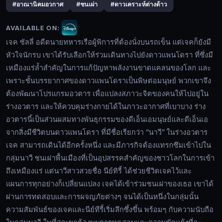
#อาณานิคมอวกาศ
#ชนเผ่า
#ดาวเคราะห์ต่างด้าว
บน
รถ
AVAILABLE ON:
เข็น
เจค ซัลลี่ อดีตนายทหารเรือผู้พิการที่ต้องนั่งบนรถเข็น แต่เจคก็ยังมี
แต่
หัวใจนักรบ เขาได้รับเลือกให้ร่วมเดินทางไปยังดาวแพนโดรา ที่ซึ่งมี
เจค
เหมืองแร่ล้ำสำคัญในการแก้ปัญหาพลังงานขาดแคลนของโลก และ
ก็
🔍
เพราะชั้นบรรยากาศของดาวแพนโดราเป็นพิษต่อมนุษย์ พวกเขาจึง
ยัง
ต้องพัฒนาโปรแกรมอวตาร เพื่อแปลงสภาวะจิตของคนให้ไปอยู่ใน
มี
ร่างอวตาร และให้ควบคุมร่างกายได้ในภาวะอากาศที่เบาบาง ร่าง
หัวใจ
🔓
อวตารนี้เป็นส่วนผสมทางพันธุกรรมของดีเอ็นเอมนุษย์และดีเอ็นเอ
นักรบ
เข้า
เขา
จากสิ่งมีชีวิตบนดาวแพนโดรา ที่มีชื่อเรียกว่า “นาวี” ในร่างอวตาร
สู่
ได้
เจค สามารถเดินได้อีกครั้งหนึ่ง และมีภารกิจต้องแทรกซึมเข้าไปใน
ระบบ
รับ
กลุ่มนาวี ชนเผ่าพื้นเมืองที่เป็นอุปสรรคสำคัญของชาวโลกในการเข้า
เลือก
ถึงเหมืองแร่ แต่นาวีสาวสวยชื่อ นีย์ทิรี้ ได้ช่วยชีวิตเจคไว้และ
ให้
แผนการทุกอย่างก็เปลี่ยนแปลง เจคได้เข้าร่วมชนเผ่าของเธอ เขาได้
ร่วม
ผ่านการทดสอบและการผจญภัยต่างๆ จนได้เป็นหนึ่งในกลุ่มนั้น
เดิน
ความสัมพันธ์ของเจคและนีย์ทีรี้เริ่มลึกซึ้งขึ้น พร้อมๆ กับความนับถือ
ทาง