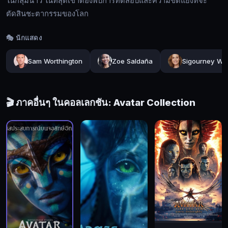
ในกลุ่มนาวี ในที่สุดเขาต้องพบการทดสอบและความขัดแย้งที่จะ
ไป
ตัดสินชะตากรรมของโลก
ยัง
ดาว
🎭 นักแสดง
แพน
โดรา
Sam Worthington
Zoe Saldaña
Sigourney We
ที่
ซึ่ง
มี
🎬 ภาคอื่นๆ ในคอลเลกชัน: Avatar Collection
เหมือง
แร่
ล้ำ
สำคัญ
ใน
การ
แก้
ปัญหา
พลังงาน
ขาดแคลน