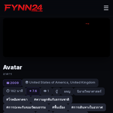
Avatar
☰
(2009)
อวตาร
|
Fynn24
เจค
ซัล
ลี่
อดีต
Avatar
นาย
ทหาร
อวตาร
เรือ
🌍 United States of America, United Kingdom
📅 2009
ผู้
⭐ 7.6
👁️ 1
⏱ 162 นาที
บู๊
ผจญ
นิยายวิทยาศาสตร์
พิการ
ที่
#โรคอัมพาตขา
#ความผูกพันกับธรรมชาติ
ต้อง
#การปะทะกันของวัฒนธรรม
#พื้นเมือง
#การเดินทางในอวกาศ
นั่ง