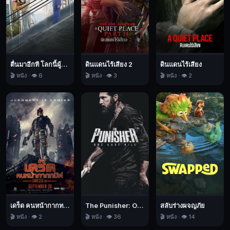
ให้
ควบคุม
ร่างกาย
ได้
ใน
ภาวะ
ตื่นมาอีกที โลกนี้ผู้หญิงใหญ่
ดินแดนไร้เสียง 2
ดินแดนไร้เสียง
🎬 หนัง · 👁️ 6
🎬 หนัง · 👁️ 3
🎬 หนัง · 👁️ 2
อากาศ
ที่
เบาบาง
ร่าง
อวตาร
นี้
เป็น
ส่วน
ผสม
ทาง
พันธุกรรม
เดร็ด คนหน้ากากทมิฬ
The Punisher: One Last Kill เดอะ พันนิชเชอร์: ฆ่าทิ้งทวน
สลับร่างผจญภัย
🎬 หนัง · 👁️ 2
🎬 หนัง · 👁️ 36
🎬 หนัง · 👁️ 14
ของดี