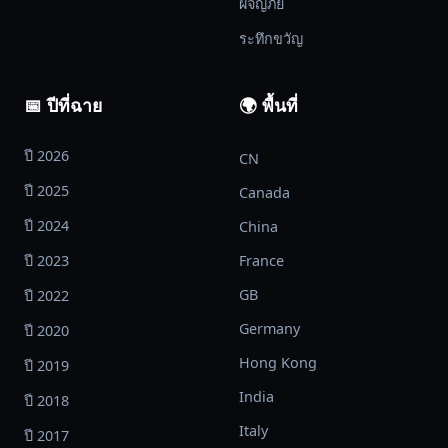
ผจญภัย
นาวี
ชน
ระทึกขวัญ
เผ่า
พื้น
📅 ปีที่ฉาย
🌍 พื้นที่
เมือง
ที่
ปี 2026
เป็น
CN
อุปสรรค
ปี 2025
Canada
สำคัญ
ปี 2024
China
ของ
ชาว
ปี 2023
France
โลก
GB
ปี 2022
ใน
Germany
ปี 2020
การ
เข้า
Hong Kong
ปี 2019
ถึง
India
ปี 2018
เหมือง
Italy
แร่
ปี 2017