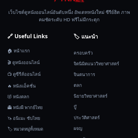
ใน
ร่าง
เว็บไซต์ดูหนังออนไลน์อันดับหนึ่ง อัพเดทหนังใหม่ ซีรีย์ฮิต ภาพ
อวตาร
คมชัดระดับ HD ฟรีไม่มีกระตุก
เจค
สามารถ
🔗 Useful Links
🏷️ แนะนำ
เดิน
ได้
🏠 หน้าแรก
ครอบครัว
อีก
🎬 ดูหนังออนไลน์
ครั้ง
จิตนิมิตแนววิทยาศาสตร์
หนึ่ง
📺 ดูซีรีส์ออนไลน์
จินตนาการ
และ
ตลก
🔥 หนังแอ็คชั่น
มี
ภารกิจ
นิยายวิทยาศาสตร์
🤣 หนังตลก
ต้อง
บู๊
👻 หนังผี พากย์ไทย
แทรกซึม
เข้าไป
ประวัติศาสตร์
🦄 อนิเมะ ซับไทย
ใน
ผจญ
🏷️ หมวดหมู่ทั้งหมด
กลุ่ม