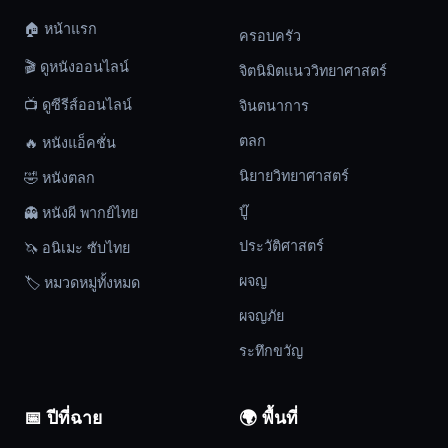
โลก
🏠 หน้าแรก
ก็
ครอบครัว
เหลือ
🎬 ดูหนังออนไลน์
จิตนิมิตแนววิทยาศาสตร์
เพียง
แค่
📺 ดูซีรีส์ออนไลน์
จินตนาการ
รอ
ตลก
🔥 หนังแอ็คชั่น
เวลา
นิยายวิทยาศาสตร์
🤣 หนังตลก
เท่านั้น
ก่อน
บู๊
👻 หนังผี พากย์ไทย
ที่
ประวัติศาสตร์
🦄 อนิเมะ ซับไทย
จะ
มี
ผจญ
🏷️ หมวดหมู่ทั้งหมด
ใคร
ผจญภัย
สัก
ระทึกขวัญ
ครั้ง
เรียก
ชื่อ
📅 ปีที่ฉาย
🌍 พื้นที่
บี