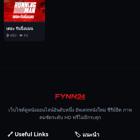
ตาย
ก็ได้
เปิด
ขึ้น
เดอะ รันนิ่งแมน
อย่าง
🎬 หนัง · 👁️ 42
ไม่
ตั้งใจ
ใน
ขณะ
ที่
ปัญหา
กำลัง
ก่อ
ตัว
เว็บไซต์ดูหนังออนไลน์อันดับหนึ่ง อัพเดทหนังใหม่ ซีรีย์ฮิต ภาพ
ขึ้น
คมชัดระดับ HD ฟรีไม่มีกระตุก
ใน
ทั้ง
🔗 Useful Links
สอง
🏷️ แนะนำ