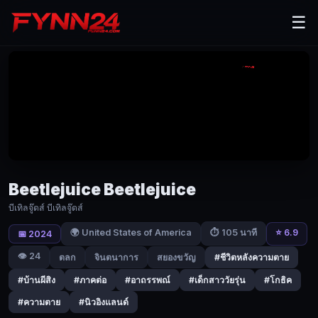
Beetlejuice
☰
Beetlejuice
(2024)
บี
เทิล
จู๊ด
ส์
บี
Beetlejuice Beetlejuice
บีเทิลจู๊ดส์ บีเทิลจู๊ดส์
เทิล
🌍 United States of America
⭐ 6.9
⏱ 105 นาที
📅 2024
จู๊ด
👁️ 24
ตลก
จินตนาการ
สยองขวัญ
#ชีวิตหลังความตาย
ส์
#บ้านผีสิง
#ภาคต่อ
#อาถรรพณ์
#เด็กสาววัยรุ่น
#โกธิค
|
#ความตาย
#นิวอิงแลนด์
Fynn24