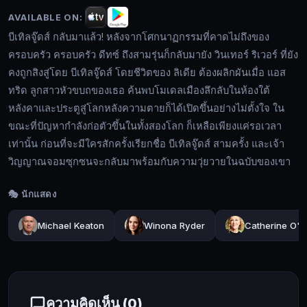
บี
AVAILABLE ON:
เทิล
บีเทิลจู๊ดส์ กลับมาแล้ว! หลังจากโศกนาฏกรรมที่คาดไม่ถึงของ
จู๊ด
ครอบครัว ครอบครัว ดีทซ์ ถึงสามรุ่นก็กลับมายัง วินเทอร์ ริเวอร์ ที่ยัง
ส์
คงถูกสิงสู่โดย บีเทิลจู๊ดส์ โดยชีวิตของ ลิเดีย ต้องผลิกผันเมื่อ แอส
กลับ
ทริด ลูกสาวหัวขบถของเธอ ค้นพบโมเดลเมืองลึกลับในห้องใต้
มา
🔍
หลังคาและประตูสู่โลกหลังความตายก็ได้เปิดขึ้นอย่างไม่ตั้งใจ ใน
แล้ว!
ขณะที่ปัญหากำลังก่อตัวขึ้นในทั้งสองโลก ก็เหลือเพียงแค่รอเวลา
หลัง
เท่านั้น ก่อนที่จะมีใครสักครั้งเรียกชื่อ บีเทิลจู๊ดส์ สามครั้ง และเจ้า
จาก
🔓
วิญญาณจอมซุกซนจะกลับมาพร้อมกับความวุ่ยวายในฉบับของเขา
โศกนาฏกรรม
เข้า
ที่
สู่
🎭 นักแสดง
คาด
ระบบ
ไม่
Michael Keaton
Winona Ryder
Catherine O'H
ถึง
ของ
ครอบครัว
ครอบครัว
ความคิดเห็น (
0
)
ดีทซ์