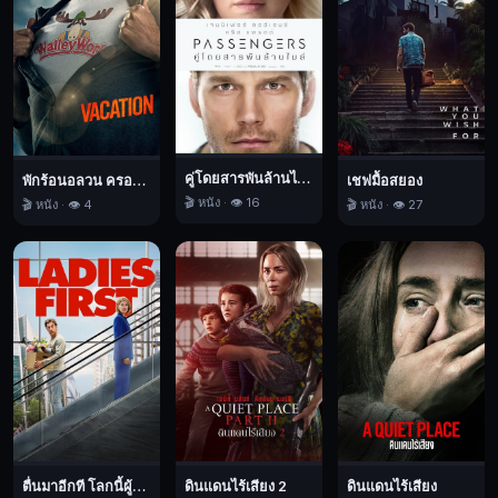
เทิล
จู๊ด
ส์
โดย
ชีวิต
ของ
คู่โดยสารพันล้านไมล์
พักร้อนอลวน ครอบครัวอลเวง
เชฟมื้อสยอง
ลิ
🎬 หนัง · 👁️ 16
🎬 หนัง · 👁️ 4
🎬 หนัง · 👁️ 27
เดีย
ต้อง
ผลิก
ผัน
เมื่อ
แอ
ส
ทริด
ลูกสาว
หัว
ตื่นมาอีกที โลกนี้ผู้หญิงใหญ่
ดินแดนไร้เสียง 2
ดินแดนไร้เสียง