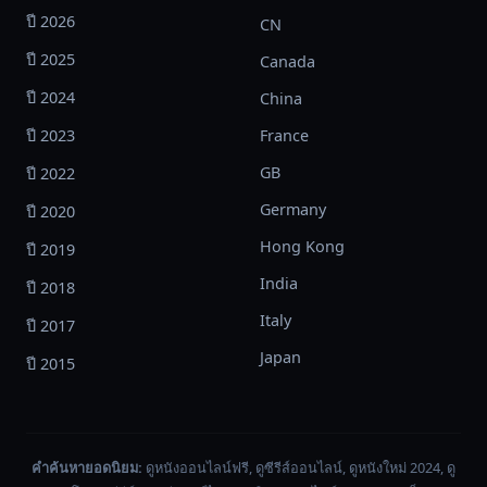
เทิล
ปี 2026
CN
จู๊ด
ปี 2025
ส์
Canada
สาม
ปี 2024
China
ครั้ง
ปี 2023
France
และ
เจ้า
GB
ปี 2022
วิญญาณ
Germany
ปี 2020
จอม
Hong Kong
ปี 2019
ซุกซน
จะ
India
ปี 2018
กลับ
Italy
ปี 2017
มา
Japan
พร้อม
ปี 2015
กับ
ความ
วุ่ย
คำค้นหายอดนิยม:
ดูหนังออนไลน์ฟรี, ดูซีรีส์ออนไลน์, ดูหนังใหม่ 2024, ดู
วาย