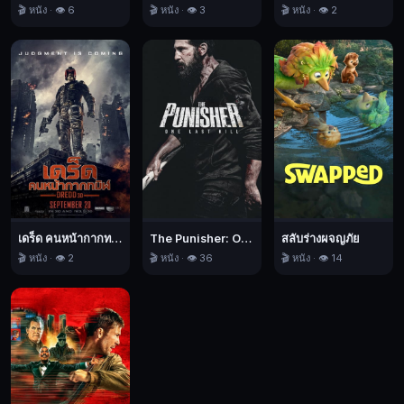
ขบถ
🎬 หนัง · 👁️ 6
🎬 หนัง · 👁️ 3
🎬 หนัง · 👁️ 2
ของ
เธอ
ค้น
พบ
โมเดล
เมือง
ลึกลับ
ใน
ห้อง
ใต้
เดร็ด คนหน้ากากทมิฬ
The Punisher: One Last Kill เดอะ พันนิชเชอร์: ฆ่าทิ้งทวน
สลับร่างผจญภัย
หลังคา
🎬 หนัง · 👁️ 2
🎬 หนัง · 👁️ 36
🎬 หนัง · 👁️ 14
และ
ประตู
สู่
โลก
หลังค
วาม