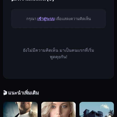
ถึง
สาม
รุ่น
กรุณา
เข้าสู่ระบบ
เพื่อแสดงความคิดเห็น
ก็
กลับ
มายัง
วิน
ยังไม่มีความคิดเห็น มาเป็นคนแรกที่เริ่ม
เท
พูดคุยกัน!
อร์
ริ
เวอร์
ที่
ยัง
คง
🎬 แนะนำเพิ่มเติม
ถูก
สิงสู่
โดย
บี