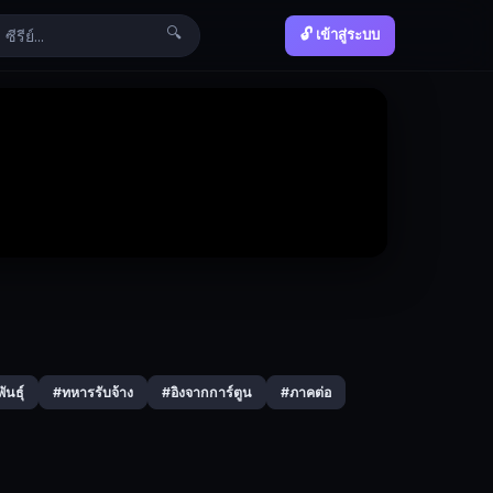
🔍
🔓 เข้าสู่ระบบ
นธุ์
#ทหารรับจ้าง
#อิงจากการ์ตูน
#ภาคต่อ