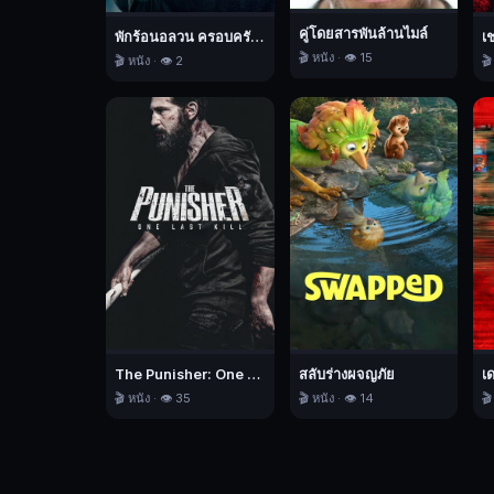
ทหาร
คู่โดยสารพันล้านไมล์
พักร้อนอลวน ครอบครัวอลเวง
เ
พลัง
🎬 หนัง · 👁️ 15
🎬 หนัง · 👁️ 2
🎬
ของ
เธอ
คือ
ความ
โชค
ดี
ซึ่ง
เธอ
มี
พลัง
พิเศษ
The Punisher: One Last Kill เดอะ พันนิชเชอร์: ฆ่าทิ้งทวน
สลับร่างผจญภัย
เ
ที่
🎬 หนัง · 👁️ 35
🎬 หนัง · 👁️ 14
🎬
ควบคุม
โชค
ชะตา
ให้