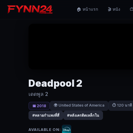
Deadpool
🏠 หน้าแรก
🎬 หนัง
📺
2
(2018)
เดด
พูล
2
|
Fynn24
เดด
Deadpool 2
พูล
รวม
เดดพูล 2
ทีม
🌍 United States of America
⏱ 120 นาที
📅 2018
ปกป้อง
เด็ก
#ทลายกำแพงที่สี่
#หลังเครดิตเหล็กใน
อ้วน
จาก
AVAILABLE ON: