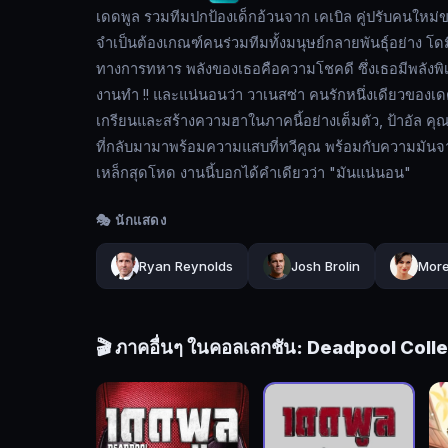
เคเบิล
เดดพูล รวมทีมปกป้องเด็กอ้วนจาก เคเบิล คู่ปรับคนใหม่ข
คู่
จำเป็นต้องเกณฑ์คนร่วมทีมทั้งมนุษย์กลายพันธุ์อย่าง โด
ปรับ
ทางการทหาร พลังของเธอคือความโชคดี ซึ่งเธอมีพลังพิเ
คน
งานทำ !! และแน่นอนว่า วาเนสซ่า คนรักหนึ่งเดียวของเด
ใหม่
เกรียนและสร้างความฮาในภาคนี้อย่างเต็มตัว, ป้าอัล ค
ของ
ที่กลับมามาพร้อมความแสบที่ทวีคูณ พร้อมกับความมันจา
เดด
เหล็กสุดโหด งานนี้บอกได้คำเดียวว่า "มันแน่นอน"
พูล
ที่มา
🎭 นักแสดง
เพื่อ
ฆ่า
Ryan Reynolds
Josh Brolin
More
เด็ก
คน
นี้
🎬 ภาคอื่นๆ ในคอลเลกชัน: Deadpool Coll
โดย
เฉพาะ
เพราะ
เป็น