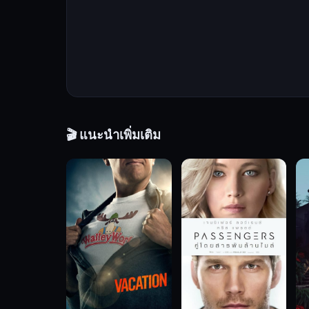
ต์
ที่
เกิด
จาก
โครงการ
เพาะ
พันธุ์
🎬 แนะนำเพิ่มเติม
มิว
แทน
ต์
ที่
คาด
ว่า
จะ
นำ
ไป
ใช้
ทางการ