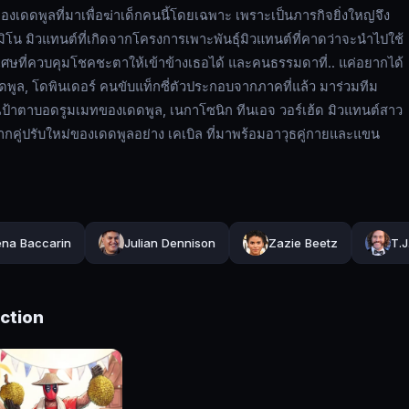
องเดดพูลที่มาเพื่อฆ่าเด็กคนนี้โดยเฉพาะ เพราะเป็นภารกิจยิ่งใหญ่จึง
มิโน มิวแทนต์ที่เกิดจากโครงการเพาะพันธุ์มิวแทนต์ที่คาดว่าจะนำไปใช้
ศษที่ควบคุมโชคชะตาให้เข้าข้างเธอได้ และคนธรรมดาที่.. แค่อยากได้
ดพูล, โดพินเดอร์ คนขับแท็กซี่ตัวประกอบจากภาคที่แล้ว มาร่วมทีม
ุณป้าตาบอดรูมเมทของเดดพูล, เนกาโซนิก ทีนเอจ วอร์เฮ้ด มิวแทนต์สาว
กคู่ปรับใหม่ของเดดพูลอย่าง เคเบิล ที่มาพร้อมอาวุธคู่กายและแขน
na Baccarin
Julian Dennison
Zazie Beetz
T.J
ection