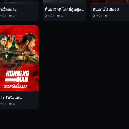
ชฟมื้อสยอง
ตื่นมาอีกที โลกนี้ผู้หญิงใหญ่
ดินแดนไร้เสียง 2
 หนัง · 👁️ 23
🎬 หนัง · 👁️ 6
🎬 หนัง · 👁️ 3
ดอะ รันนิ่งแมน
 หนัง · 👁️ 41