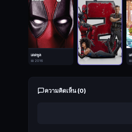
ภารกิจ
ยิ่ง
ใหญ่
จึง
จำเป็น
ต้อง
เกณฑ์
เดดพูล
เ
คน
📅 2016

ร่วม
ทีม
เดดพูล 2
📅 2018
ทั้ง
มนุษย์
ความคิดเห็น (
0
)
กลาย
พันธุ์
อย่าง
โดมิโน
มิว
แทน