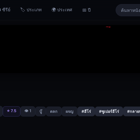
 ซีรีย์
🏷️ ประเภท
🌍 ประเทศ
📅 ปี
⭐ 7.5
👁️ 1
บู๊
ตลก
ผจญ
#ฮีโร่
#ซูเปอร์ฮีโร่
#กลายพั