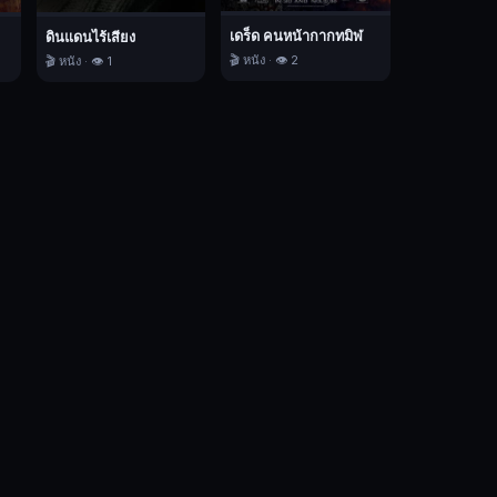
เดร็ด คนหน้ากากทมิฬ
ดินแดนไร้เสียง
🎬 หนัง · 👁️ 2
🎬 หนัง · 👁️ 1