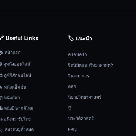
🔗 Useful Links
🏷️ แนะนำ
🏠 หน้าแรก
ครอบครัว
🎬 ดูหนังออนไลน์
จิตนิมิตแนววิทยาศาสตร์
📺 ดูซีรีส์ออนไลน์
จินตนาการ
ตลก
🔥 หนังแอ็คชั่น
นิยายวิทยาศาสตร์
🤣 หนังตลก
บู๊
👻 หนังผี พากย์ไทย
ประวัติศาสตร์
🦄 อนิเมะ ซับไทย
ผจญ
🏷️ หมวดหมู่ทั้งหมด