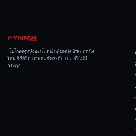
เข้า
ข้าง
เธอ
ได้
และ
คน
เว็บไซต์ดูหนังออนไลน์อันดับหนึ่ง อัพเดทหนัง
ธรรมดา
ใหม่ ซีรีย์ฮิต ภาพคมชัดระดับ HD ฟรีไม่มี
ที่..
กระตุก
แค่
อยาก
ได้
งาน
ทำ
!!
และ
แน่นอน
ว่า
วา