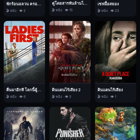
เจ้า
คู่โดยสารพันล้านไมล์
พักร้อนอลวน ครอบครัวอลเวง
เชฟมื้อสยอง
สัตว์
🎬 หนัง · 👁️ 15
🎬 หนัง · 👁️ 2
🎬 หนัง · 👁️ 23
ร้าย
และ
ร่วม
มือ
กัน
เพื่อน
ที่
จะ
ปราบ
ศัตรู
ตื่นมาอีกที โลกนี้ผู้หญิงใหญ่
ดินแดนไร้เสียง 2
ดินแดนไร้เสียง
ที่
🎬 หนัง · 👁️ 6
🎬 หนัง · 👁️ 3
🎬 หนัง · 👁️ 1
พวก
เขา
มี
ร่วม
กัน