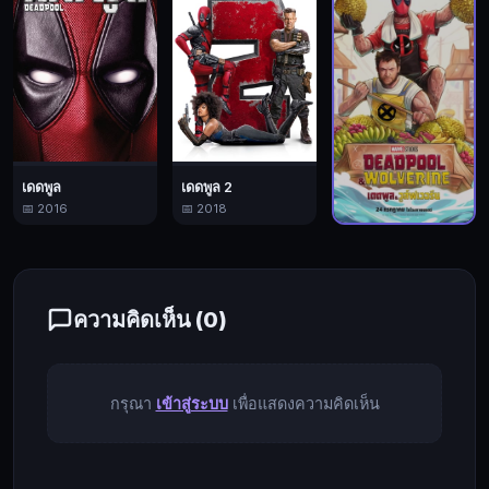
พูด
มาก
อย่าง
เดด
พูล
ผู้
ที่
เดดพูล
เดดพูล 2
📅 2016
📅 2018
เดิน
ทาง
เดดพูล & วูล์ฟเวอรีน
ข้าม
📅 2024
เวลา
ความคิดเห็น (
0
)
มายัง
อนาคต
เพื่อ
กรุณา
เข้าสู่ระบบ
เพื่อแสดงความคิดเห็น
ที่
จะ
รักษา