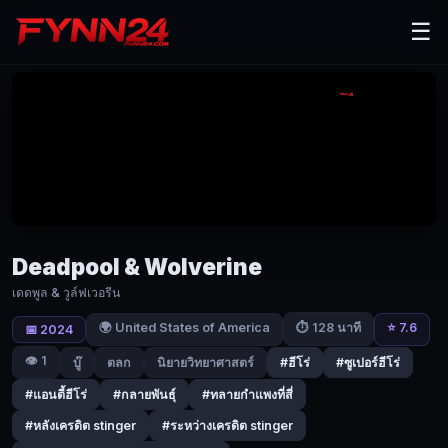
Deadpool
☰
&
Wolverine
(2024)
เดด
พูล
&
วูล์ฟเว
Deadpool & Wolverine
อรีน
เดดพูล & วูล์ฟเวอรีน
|
🌍 United States of America
⭐ 7.6
⏱ 128 นาที
📅 2024
Fynn24
👁️ 1
บู๊
ตลก
นิยายวิทยาศาสตร์
#ฮีโร่
#ซูเปอร์ฮีโร่
ใน
ขณะ
#แอนตี้ฮีโร่
#กลายพันธุ์
#ทลายกำแพงที่สี่
ที่
#หลังเครดิต stinger
#ระหว่างเครดิต stinger
วูลฟ์