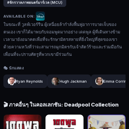
#จักรวาลภาพยนตร์มาร์เวล (MCU)
เวอร์
รีน
AVAILABLE ON:
ผู้
ในขณะที่ วูลฟ์เวอร์รีน ผู้เหนื่อยล้ากำลังฟื้นฟูอาการบาดเจ็บของ
เหนื่อย
ตนเอง เขาก็ได้มาพบกับจอมพูดมากอย่าง เดดพูล ผู้ที่เดินทางข้าม
ล้า
เวลามายังอนาคตเพื่อที่จะรักษามิตรสหายที่ยิ่งใหญ่ที่สุดของเขา
กำลัง
🔍
ด้วยความหวังที่ว่าจะสามารถผูกมิตรกับเจ้าสัตว์ร้ายและร่วมมือกัน
ฟื้นฟู
เพื่อนที่จะปราบศัตรูที่พวกเขามีร่วมกัน
อาการ
บาด
🔓
🎭 นักแสดง
เจ็บ
เข้า
ของ
สู่
Ryan Reynolds
Hugh Jackman
Emma Corrin
ตนเอง
ระบบ
เขา
ก็ได้
🎬 ภาคอื่นๆ ในคอลเลกชัน: Deadpool Collection
มา
พบ
กับ
จอม