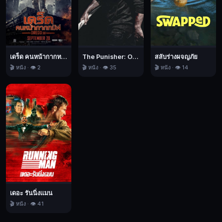
Deadpool
&
Wolverine,
เดด
พูล
&
เดร็ด คนหน้ากากทมิฬ
The Punisher: One Last Kill เดอะ พันนิชเชอร์: ฆ่าทิ้งทวน
สลับร่างผจญภัย
วูล์ฟเว
🎬 หนัง · 👁️ 2
🎬 หนัง · 👁️ 35
🎬 หนัง · 👁️ 14
อรีน,
บู๊,
ตลก,
นิยาย
วิทยาศาสตร์,
2024
เดอะ รันนิ่งแมน
🎬 หนัง · 👁️ 41