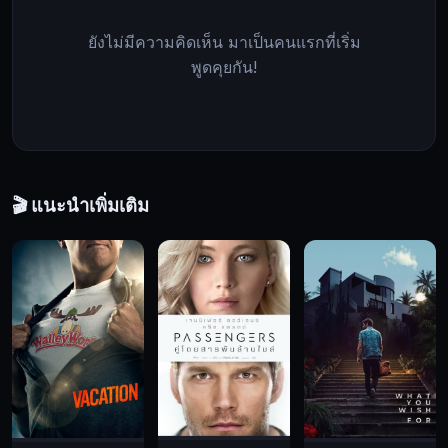
มิตร
สหาย
ยังไม่มีความคิดเห็น มาเป็นคนแรกที่เริ่ม
ที่
พูดคุยกัน!
ยิ่ง
ใหญ่
ที่สุด
ของ
เขา
ด้วย
🎬 แนะนำเพิ่มเติม
ความ
หวัง
ที่
ว่า
จะ
สามารถ
ผูก
มิตร
กับ