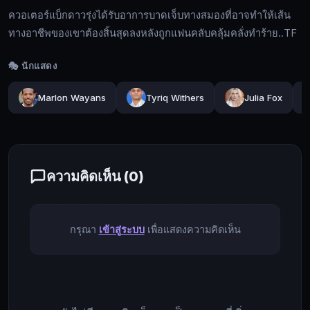
สมอง
ควอเตอร์แบ็กดาวรุ่งได้รับอาการบาดเจ็บทางสมองที่อาจทำให้เส้น
ที่
ทางอาชีพของเขาต้องสิ้นสุดลงหลังถูกแฟนคลับคลุ้มคลั่งทำร้าย..TF
อาจ
ทำให้
🎭 นักแสดง
เส้น
ทาง
Marlon Wayans
Tyriq Withers
Julia Fox
🔍
อาชีพ
ของ
เขา
🔓
ต้อง
ความคิดเห็น (
0
)
เข้า
สิ้น
สู่
สุด
ระบบ
ลง
หลัง
กรุณา
เข้าสู่ระบบ
เพื่อแสดงความคิดเห็น
ถูก
แฟน
คลับ
คลุ้มคลั่ง