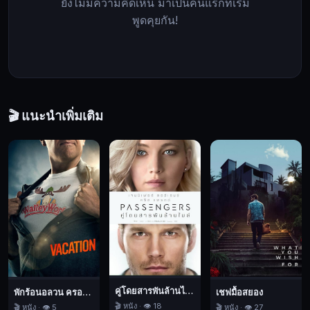
ยังไม่มีความคิดเห็น มาเป็นคนแรกที่เริ่ม
ทำร้าย..TF
พูดคุยกัน!
HIM,
ตำนาน
คนจริง,
สยอง
ขวัญ,
ลึกลับ,
🎬 แนะนำเพิ่มเติม
2025
คู่โดยสารพันล้านไมล์
พักร้อนอลวน ครอบครัวอลเวง
เชฟมื้อสยอง
🎬 หนัง · 👁️ 18
🎬 หนัง · 👁️ 5
🎬 หนัง · 👁️ 27