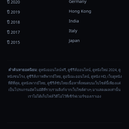
Germany
ปี 2020
Hong Kong
ปี 2019
India
ปี 2018
Italy
ปี 2017
Japan
ปี 2015
คำค้นหายอดนิยม:
ดูหนังออนไลน์ฟรี, ดูซีรีส์ออนไลน์, ดูหนังใหม่ 2024, ดู
หนังชนโรง, ดูซีรีส์เกาหลีพากย์ไทย, ดูอนิเมะออนไลน์, ดูหนัง HD, เว็บดูหนัง
ที่ดีที่สุด, ดูหนังพากย์ไทย, ดูซีรีส์ซับไทยเนื้อหาทั้งหมดบนเว็บไซต์นี้เพียงแค่
เป็นโปรแกรมอัตโนมัติที่รวบรวมลิงก์จากเว็บไซต์ต่างๆ มาแสดงผลเท่านั้น
เราไม่ได้เก็บไฟล์วิดีโอไว้ที่เซิร์ฟเวอร์ของเราเอง