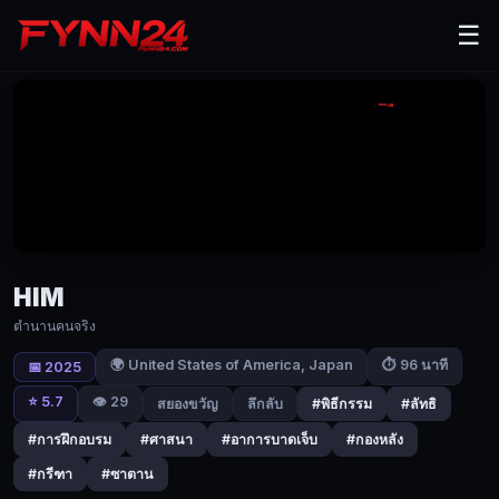
HIM
☰
(2025)
ตำนาน
คนจริง
|
Fynn24
ควอเตอร์
แบ็
กดาว
HIM
รุ่ง
ตำนานคนจริง
ได้
🌍 United States of America, Japan
รับ
⏱ 96 นาที
📅 2025
อาการ
⭐ 5.7
👁️ 29
สยองขวัญ
ลึกลับ
#พิธีกรรม
#ลัทธิ
บาด
#การฝึกอบรม
#ศาสนา
#อาการบาดเจ็บ
#กองหลัง
เจ็บ
#กรีฑา
#ซาตาน
ทาง