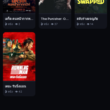
เดร็ด คนหน้ากากทมิฬ
The Punisher: One Last Kill เดอะ พันนิชเชอร์: ฆ่าทิ้งทวน
สลับร่างผจญภัย
🎬 หนัง · 👁️ 2
🎬 หนัง · 👁️ 37
🎬 หนัง · 👁️ 14
เดอะ รันนิ่งแมน
🎬 หนัง · 👁️ 42