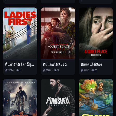
ตื่นมาอีกที โลกนี้ผู้หญิงใหญ่
ดินแดนไร้เสียง 2
ดินแดนไร้เสียง
🎬 หนัง · 👁️ 6
🎬 หนัง · 👁️ 3
🎬 หนัง · 👁️ 2