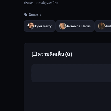
Fynn24
ประสบการณ์สุดเหวี่ยง
เพื่อ
🎭 นักแสดง
สอน
หลาน
Tyler Perry
Jermaine Harris
Amb
ชาย
ที่
อ่อน
ต่อ
โลก
ความคิดเห็น (
0
)
โจ
พี่
ชาย
ปาก
แจ๋ว
ของ
มา
เดีย
จึง