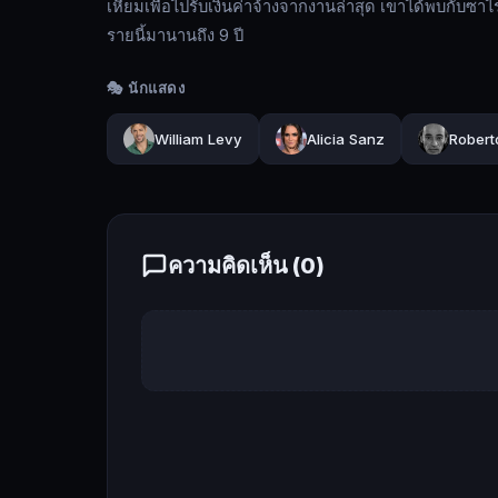
เหี้ยมเพื่อไปรับเงินค่าจ้างจากงานล่าสุด เขาได้พบกับซาไร 
Fynn24
รายนี้มานานถึง 9 ปี
วิ
ค
🎭 นักแสดง
เตอร์
(วิล
William Levy
Alicia Sanz
Robert
เลียม
เลวี่)
เป็น
หนึ่ง
ความคิดเห็น (
0
)
ใน
ผู้ชาย
ที่
หล่อ
ที่สุด
ใน
โลก
แต่