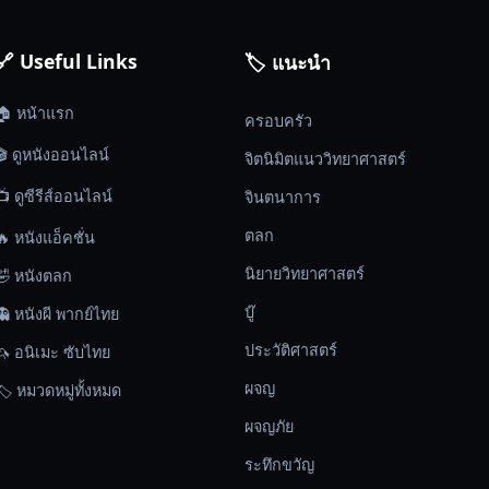
🔗 Useful Links
🏷️ แนะนำ
🏠 หน้าแรก
ครอบครัว
🎬 ดูหนังออนไลน์
จิตนิมิตแนววิทยาศาสตร์
📺 ดูซีรีส์ออนไลน์
จินตนาการ
ตลก
🔥 หนังแอ็คชั่น
นิยายวิทยาศาสตร์
🤣 หนังตลก
บู๊
👻 หนังผี พากย์ไทย
ประวัติศาสตร์
🦄 อนิเมะ ซับไทย
ผจญ
🏷️ หมวดหมู่ทั้งหมด
ผจญภัย
ระทึกขวัญ