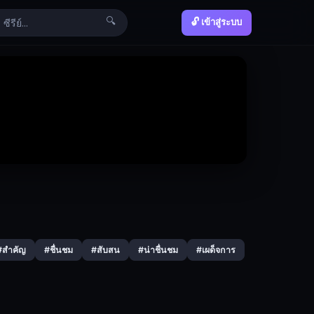
🔍
🔓 เข้าสู่ระบบ
#สำคัญ
#ชื่นชม
#สับสน
#น่าชื่นชม
#เผด็จการ