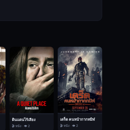
เดร็ด คนหน้ากากทมิฬ
ดินแดนไร้เสียง
🎬 หนัง · 👁️ 2
🎬 หนัง · 👁️ 2