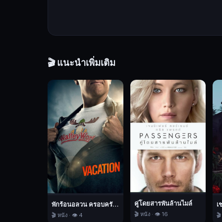
เขา
มี
ความ
ลับ
ดำ
มืด
🎬 แนะนำเพิ่มเติม
—
เขา
คือ
นัก
ฆ่า
เลือด
เย็น
ผู้
มี
เสน่ห์
พูดจา
คู่โดยสารพันล้านไมล์
พักร้อนอลวน ครอบครัวอลเวง
เ
นุ่ม
🎬 หนัง · 👁️ 16
🎬 หนัง · 👁️ 4
🎬
นวล