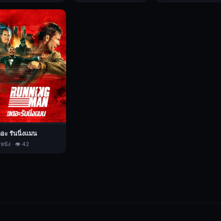
ดอะ รันนิ่งแมน
 หนัง · 👁️ 42