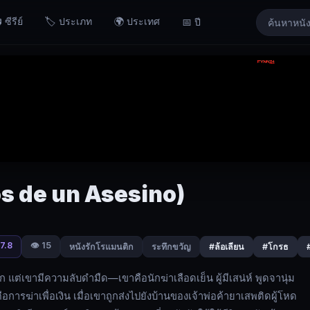
 ซีรีย์
🏷️ ประเภท
🌍 ประเทศ
📅 ปี
os de un Asesino)
7.8
👁️ 15
หนังรักโรแมนติก
ระทึกขวัญ
#ล้อเลียน
#โกรธ
นโลก แต่เขามีความลับดำมืด—เขาคือนักฆ่าเลือดเย็น ผู้มีเสน่ห์ พูดจานุ่ม
นคือการฆ่าเพื่อเงิน เมื่อเขาถูกส่งไปยังบ้านของเจ้าพ่อค้ายาเสพติดผู้โหด