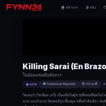
Killing
🏠 หน้าแรก
🎬 หนัง
📺
Sarai
(En
Brazos
de
un
Asesino)
(2019)
ใน
Killing Sarai (En Braz
อ้อม
ในอ้อมแขนมือสังหาร
แขน
🌍 Dominican Republic
⭐ 
⏱ 101 นาที
📅 2019
มือ
สังหาร
วิคเตอร์ (วิลเลียม เลวี่) เป็นหนึ่งในผู้ชายที่หล่อที่สุดใ
นวล และยั่วยวน วิคเตอร์ถูกเลี้ยงดูมาเพื่อทำสิ่งเดียว นั่
|