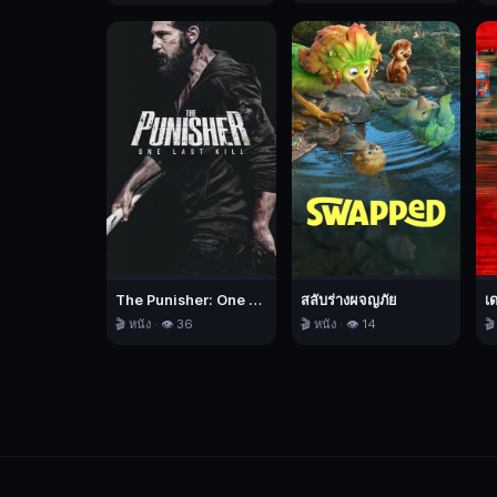
และ
ยั่วยวน
วิ
ค
เตอร์
ถูก
เลี้ยง
ดู
มา
เพื่อ
ทำ
The Punisher: One Last Kill เดอะ พันนิชเชอร์: ฆ่าทิ้งทวน
สลับร่างผจญภัย
เ
🎬 หนัง · 👁️ 36
🎬 หนัง · 👁️ 14
🎬
สิ่ง
เดียว
นั่น
คือ
การ
ฆ่า
เพื่อ