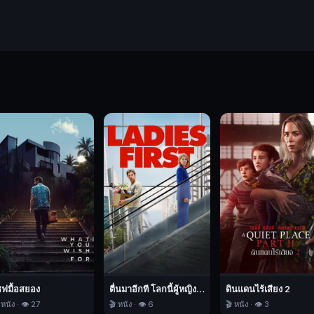
ชฟมื้อสยอง
ตื่นมาอีกที โลกนี้ผู้หญิงใหญ่
ดินแดนไร้เสียง 2
 หนัง · 👁️ 27
🎬 หนัง · 👁️ 6
🎬 หนัง · 👁️ 3