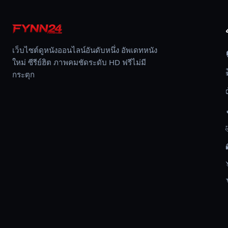
เงิน
เมื่อ
เขา
เว็บไซต์ดูหนังออนไลน์อันดับหนึ่ง อัพเดทหนัง
ถูก
ใหม่ ซีรีย์ฮิต ภาพคมชัดระดับ HD ฟรีไม่มี
ส่ง
กระตุก
ไป
ยัง
บ้าน
ของ
เจ้า
พ่อค้า
ยา
เสพ
ติด
ผู้
โหด
เหี้ยม