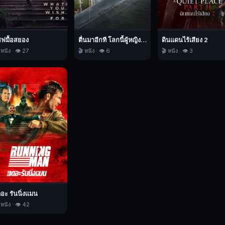
ชฟมื้อสยอง
ตื่นมาอีกที โลกนี้ผู้หญิงใหญ่
ดินแดนไร้เสียง 2
 หนัง · 👁️ 27
🎬 หนัง · 👁️ 6
🎬 หนัง · 👁️ 3
ดอะ รันนิ่งแมน
 หนัง · 👁️ 42