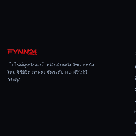
ชายทะเล
อึน
บงรี
ซึ่ง
เป็น
ที่
อยู่
ของ
บัม
เว็บไซต์ดูหนังออนไลน์อันดับหนึ่ง อัพเดทหนัง
ซุน
ใหม่ ซีรีย์ฮิต ภาพคมชัดระดับ HD ฟรีไม่มี
แม่
กระตุก
ของ
เขา
ใน
สังคม
ที่
ตั้งใจ
จะ