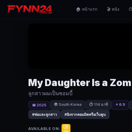
My
🏠 หน้าแรก
🎬 หนัง
📺
Daughter
Is
a
Zombie
(2025)
ลูกสาว
ผม
เป็น
My Daughter Is a Zom
ซอมบี้
ลูกสาวผมเป็นซอมบี้
|
🌍 South Korea
⭐ 6.9
⏱ 114 นาที
📅 2025
Fynn24
#พ่อและลูกสาว
#อิงจากคอมมิคหรือเว็บตูน
จอง
ฮวาน
AVAILABLE ON: