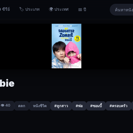
 ซีรีย์
🏷️ ประเภท
🌍 ประเทศ
📅 ปี
bie
👁️ 40
ตลก
หนังชีวิต
#ลูกสาว
#พ่อ
#ซอมบี้
#ครอบครัว