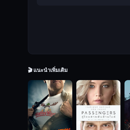
ลูกสาว
วัย
รุ่น
ผู้
คลั่ง
ไคล้
การ
เต้น
ซูอา
วัน
🎬 แนะนำเพิ่มเติม
หนึ่ง
ซู
อา
ติด
เชื้อ
ไวรัส
ซอมบี้
ที่