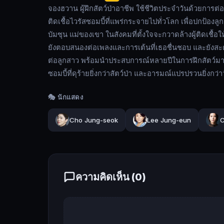
ผู้
จองฮวาน ผู้ฝึกสัตว์ป่าอาชีพ ใช้ชีวิตประจำวันด้วยการต่อล้
ฝึก
ติดเชื้อไวรัสซอมบี้ที่แพร่กระจายไปทั่วโลก เพื่อปกป้องลู
สัตว์
บัมซุน แม่ของเขา ในสังคมที่ตั้งใจจะกวาดล้างผู้ติดเชื้
ป่า
ยังตอบสนองต่อเพลงและการเต้นที่เธอชื่นชอบ และยังสะดุ้ง
อาชีพ
ต่อลูกสาว พร้อมนำประสบการณ์หลายปีในการฝึกสัตว์มาใ
ใช้
ซอมบี้ที่ดุร้ายยิ่งกว่าสัตว์ป่า และอารมณ์แปรปรวนยิ่งกว่
ชีวิต
ประจำ
🎭 นักแสดง
วัน
ด้วย
Cho Jung-seok
Lee Jung-eun
C
การ
ต่อ
ล้อ
ต่อ
เถียง
ความคิดเห็น (
0
)
และ
เล่น
กับ