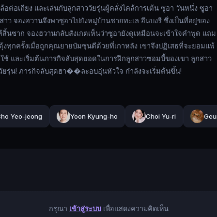
อต่อเถียง และเล่นกับลูกสาววัยรุ่นผู้คลั่งไคล้การเต้น ซูอา วันหนึ่ง ซูอา
กสาว จองฮวานจึงพาซูอาไปยังหมู่บ้านชายทะเล อึนบงรี ซึ่งเป็นที่อยู่ของ
อให้สิ้นซาก จองฮวานกลับสังเกตเห็นว่าซูอายังดูเหมือนจะเข้าใจคำพูด แถม
ทุกครั้งเมื่อถูกคุณยายบัมซุนตีด้วยที่เกาหลัง เขาจึงปฏิเสธที่จะยอมแพ้
ช้ และเริ่มต้นภารกิจลับสุดยอดในการฝึกลูกสาวซอมบี้ของเขา ลูกสาว
าวัยรุ่น! ภารกิจลับสุดฮา��ละอบอุ่นหัวใจ กำลังจะเริ่มต้นขึ้น!
ho Yeo-jeong
Yoon Kyung-ho
Choi Yu-ri
Geu
กรุณา
เข้าสู่ระบบ
เพื่อแสดงความคิดเห็น