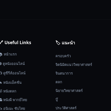
🔗 Useful Links
🏷️ แนะนำ
🏠 หน้าแรก
ครอบครัว
🎬 ดูหนังออนไลน์
จิตนิมิตแนววิทยาศาสตร์
📺 ดูซีรีส์ออนไลน์
จินตนาการ
ตลก
🔥 หนังแอ็คชั่น
นิยายวิทยาศาสตร์
🤣 หนังตลก
บู๊
👻 หนังผี พากย์ไทย
ประวัติศาสตร์
🦄 อนิเมะ ซับไทย