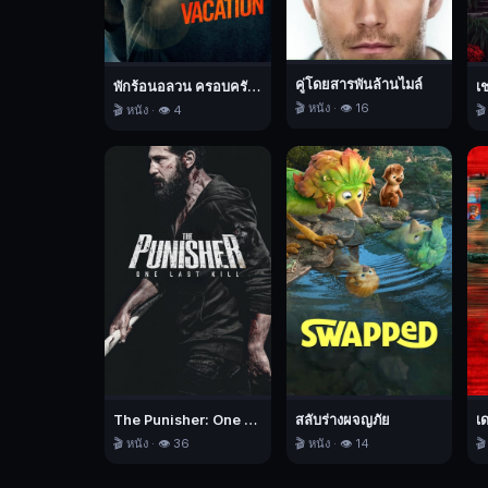
แพร่
กระจาย
ไป
คู่โดยสารพันล้านไมล์
ทั่ว
พักร้อนอลวน ครอบครัวอลเวง
เ
🎬 หนัง · 👁️ 16
🎬 หนัง · 👁️ 4
🎬
โลก
เพื่อ
ปกป้อง
ลูกสาว
จอง
ฮ
วาน
จึง
พา
ซู
อา
ไป
The Punisher: One Last Kill เดอะ พันนิชเชอร์: ฆ่าทิ้งทวน
สลับร่างผจญภัย
เ
ยัง
🎬 หนัง · 👁️ 36
🎬 หนัง · 👁️ 14
🎬
หมู่บ้าน