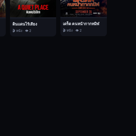
เดร็ด คนหน้ากากทมิฬ
ดินแดนไร้เสียง
🎬 หนัง · 👁️ 2
🎬 หนัง · 👁️ 2