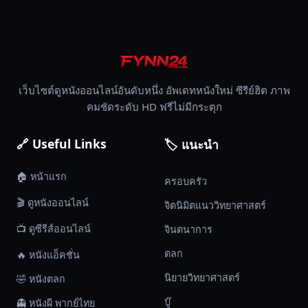
เว็บไซต์ดูหนังออนไลน์อันดับหนึ่ง อัพเดทหนังใหม่ ซีรีย์ฮิต ภาพ
คมชัดระดับ HD ฟรีไม่มีกระตุก
🔗 Useful Links
🏷️ แนะนำ
🏠 หน้าแรก
ครอบครัว
🎬 ดูหนังออนไลน์
จิตนิมิตแนววิทยาศาสตร์
📺 ดูซีรีส์ออนไลน์
จินตนาการ
ตลก
🔥 หนังแอ็คชั่น
นิยายวิทยาศาสตร์
🤣 หนังตลก
บู๊
👻 หนังผี พากย์ไทย