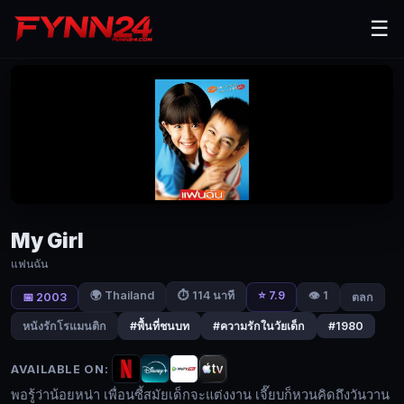
My
☰
Girl
(2003)
แฟน
ฉัน
|
Fynn24
พอ
รู้
My Girl
ว่า
แฟนฉัน
น้อยหน่า
🌍 Thailand
⭐ 7.9
👁️ 1
⏱ 114 นาที
📅 2003
ตลก
เพื่อน
ซี้
หนังรักโรแมนติก
#พื้นที่ชนบท
#ความรักในวัยเด็ก
#1980
สมัย
เด็ก
AVAILABLE ON:
จะ
พอรู้ว่าน้อยหน่า เพื่อนซี้สมัยเด็กจะแต่งงาน เจี๊ยบก็หวนคิดถึงวันวาน