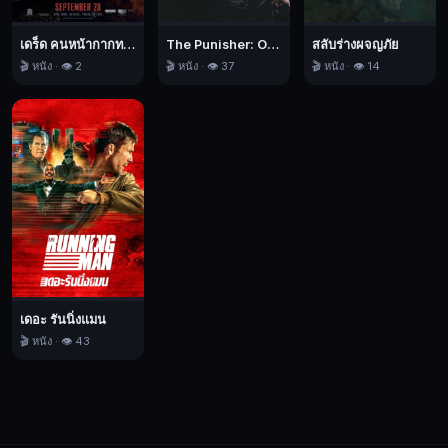
เดร็ด คนหน้ากากทมิฬ
The Punisher: One Last Kill เดอะ พันนิชเชอร์: ฆ่าทิ้งทวน
สลับร่างผจญภัย
🎬 หนัง · 👁️ 2
🎬 หนัง · 👁️ 37
🎬 หนัง · 👁️ 14
เดอะ รันนิ่งแมน
🎬 หนัง · 👁️ 43