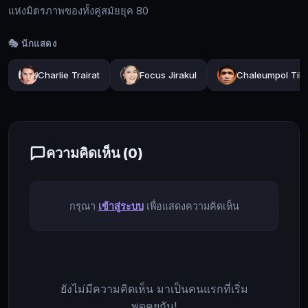
แต่งงาน
แห่งมิตรภาพของทั้งคู่สมัยยุค 80
เจี๊ยบ
ก็
🎭 นักแสดง
หวน
คิดถึง
Charlie Trairat
Focus Jirakul
Chaleumpol Tik
วัน
🔍
วาน
แห่ง
มิตรภาพ
ความคิดเห็น (
0
)
🔓
ของ
เข้า
ทั้ง
สู่
คู่
กรุณา
เข้าสู่ระบบ
เพื่อแสดงความคิดเห็น
ระบบ
สมัย
ยุค
80
My
Girl,
ยังไม่มีความคิดเห็น มาเป็นคนแรกที่เริ่ม
แฟน
พูดคุยกัน!
ฉัน,