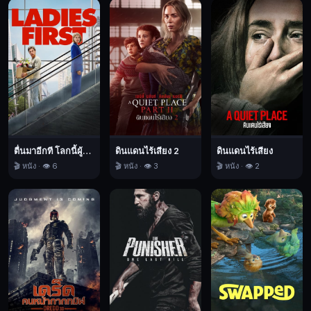
ตื่นมาอีกที โลกนี้ผู้หญิงใหญ่
ดินแดนไร้เสียง 2
ดินแดนไร้เสียง
🎬 หนัง · 👁️ 6
🎬 หนัง · 👁️ 3
🎬 หนัง · 👁️ 2