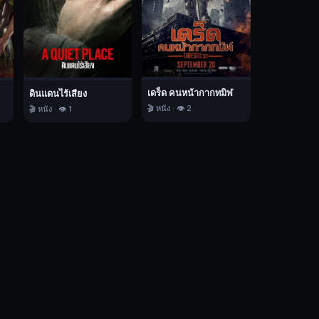
เดร็ด คนหน้ากากทมิฬ
ดินแดนไร้เสียง
🎬 หนัง · 👁️ 2
🎬 หนัง · 👁️ 1