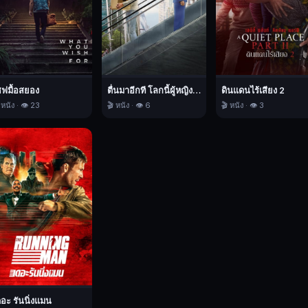
ชฟมื้อสยอง
ตื่นมาอีกที โลกนี้ผู้หญิงใหญ่
ดินแดนไร้เสียง 2
 หนัง · 👁️ 23
🎬 หนัง · 👁️ 6
🎬 หนัง · 👁️ 3
ดอะ รันนิ่งแมน