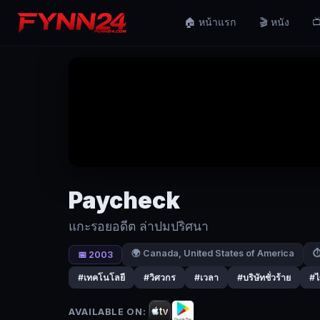
Paycheck
🏠 หน้าแรก
🎬 หนัง
📺
(2003)
แกะรอย
อดีต
ล่า
ปม
ปริศนา
|
Paycheck
Fynn24
แกะรอยอดีต ล่าปมปริศนา
ไมเคิล
เจน
🌍 Canada, United States of America
⏱
📅 2003
นิ่ง
#เทคโนโลยี
#วิศวกร
#เวลา
#บริษัทชั่วร้าย
#ไ
ส์
กำลัง
AVAILABLE ON:
ถูก