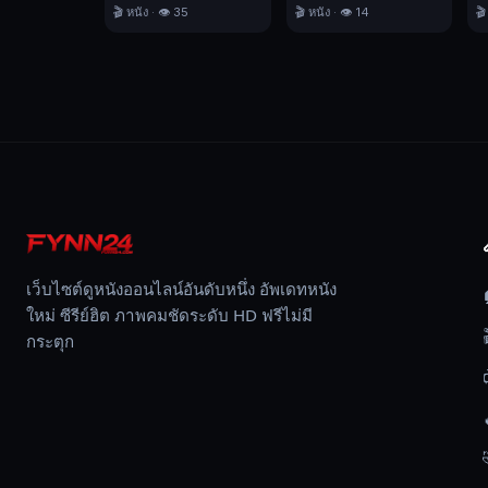
เมื่อ
🎬 หนัง · 👁️ 35
🎬 หนัง · 👁️ 14
🎬
งาน
ชิ้น
หนึ่ง
เสร็จ
สิ้น
ลง
เพื่อ
ให้
เขา
ไม่
เว็บไซต์ดูหนังออนไลน์อันดับหนึ่ง อัพเดทหนัง
สามารถ
ใหม่ ซีรีย์ฮิต ภาพคมชัดระดับ HD ฟรีไม่มี
นำ
กระตุก
ความ
ลับ
ใด
ๆ
ของ