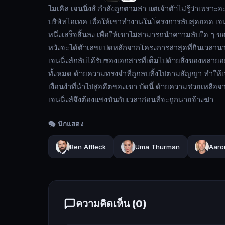
ไมเคิล เจนนิ่งส์ กำลังถูกตามล่า แต่เจ้าตัวไม่รู้ว่าเพราะอะ
ตาม
บริษัทไฮเทค เพื่อให้เขาทำงานในโครงการลับสุดยอด เจน
ล่า
หนึ่งเสร็จสิ้นลง เพื่อให้เขาไม่สามารถนำความลับใด ๆ ข
แต่
หวังจะได้ตัวเลขแปดหลักจากโครงการล่าสุดที่กินเวลานา
เจ้า
เจนนิ่งส์กลับได้รับซองเอกสารที่เต็มไปด้วยสิ่งของหลาย
ตัว
ทั้งหมด ด้วยความทรงจำที่ถูกลบทิ้งไปตามสัญญา ทำให้เจนนิ
ไม่รู้
ว่า
เงื่อนงำที่นำไปสู่อดีตของเขา บัดนี้ ด้วยความช่วยเหลื
เพราะ
เจนนิ่งส์จึงต้องแข่งขันกับเวลาก่อนที่จะถูกนายจ้างฆ่า
อะไร
🎭 นักแสดง
หนุ่ม
อัจฉริยะ
Ben Affleck
Uma Thurman
Aaro
ที่
มีชื่อ
เสียง
โด่ง
ดัง
ความคิดเห็น (
0
)
ไป