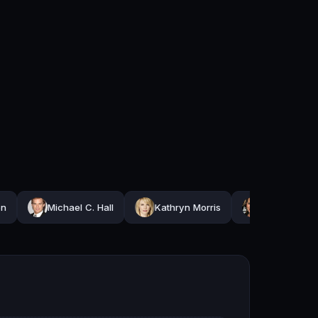
on
Michael C. Hall
Kathryn Morris
Claudette M