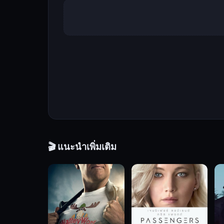
ทั่ว
โลก
ผู้
นี้
เคย
ได้
รับ
การ
ว่า
จ้าง
โดย
บริษัท
🎬 แนะนำเพิ่มเติม
ไฮเทค
เพื่อ
ให้
เขา
ทำงาน
ใน