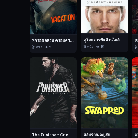
โครงการ
ลับ
สุด
ยอด
เจน
นิ่ง
คู่โดยสารพันล้านไมล์
พักร้อนอลวน ครอบครัวอลเวง
เ
ส์
🎬 หนัง · 👁️ 15
🎬 หนัง · 👁️ 2
🎬
ต้อง
เข้า
รับ
กระบวนการ
ลบ
ความ
ทรง
จำ
อยู่
เป็น
ประจำ
The Punisher: One Last Kill เดอะ พันนิชเชอร์: ฆ่าทิ้งทวน
สลับร่างผจญภัย
เ