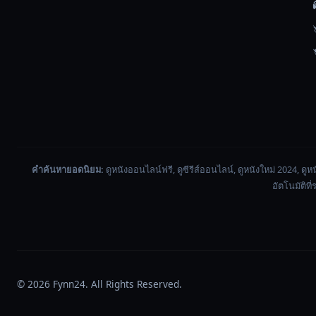
บริษัท
ไป
เปิด
เผย
ได้
และ
นั่น
ทำให้
เจน
นิ่ง
คำค้นหายอดนิยม:
ดูหนังออนไลน์ฟรี, ดูซีรีส์ออนไลน์, ดูหนังใหม่ 2024, ดูหน
ส์
อัตโนมัติที
ได้
รับ
เงิน
ตอบแทน
สูง
© 2026
Fynn24
. All Rights Reserved.
เขา
คาด