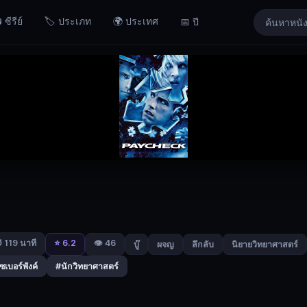
 ซีรีย์
🏷️ ประเภท
🌍 ประเทศ
📅 ปี
⭐ 6.2
👁️ 46
 119 นาที
บู๊
ผจญ
ลึกลับ
นิยายวิทยาศาสตร์
ซเบอร์พังค์
#นักวิทยาศาสตร์