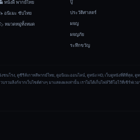
บู๊
👻 หนังผี พากย์ไทย
ประวัติศาสตร์
🦄 อนิเมะ ซับไทย
ผจญ
🏷️ หมวดหมู่ทั้งหมด
ผจญภัย
ระทึกขวัญ
ังชนโรง, ดูซีรีส์เกาหลีพากย์ไทย, ดูอนิเมะออนไลน์, ดูหนัง HD, เว็บดูหนังที่ดีที่สุด, 
่รวบรวมลิงก์จากเว็บไซต์ต่างๆ มาแสดงผลเท่านั้น เราไม่ได้เก็บไฟล์วิดีโอไว้ที่เซิร์ฟเว