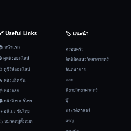
🔗 Useful Links
🏷️ แนะนำ
🏠 หน้าแรก
ครอบครัว
🎬 ดูหนังออนไลน์
จิตนิมิตแนววิทยาศาสตร์
📺 ดูซีรีส์ออนไลน์
จินตนาการ
ตลก
🔥 หนังแอ็คชั่น
นิยายวิทยาศาสตร์
🤣 หนังตลก
บู๊
👻 หนังผี พากย์ไทย
ประวัติศาสตร์
🦄 อนิเมะ ซับไทย
ผจญ
🏷️ หมวดหมู่ทั้งหมด
ผจญภัย