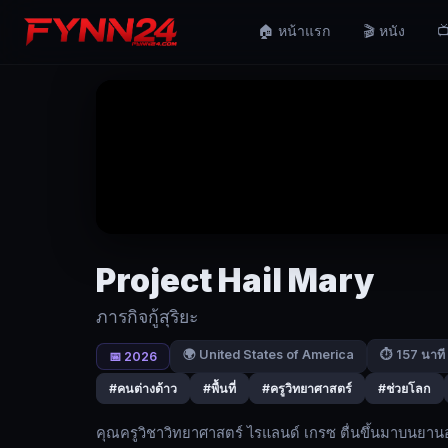
Project
🏠 หน้าแรก
🎬 หนัง
📺
Hail
Mary
(2026)
ภารกิจ
กู้
สุริยะ
|
Fynn24
Project Hail Mary
คุณครู
ภารกิจกู้สุริยะ
วิชา
วิทยาศาสตร์
🌍 United States of America
⏱ 157 นาที
📅 2026
ไร
#คนต่างด้าว
#พื้นที่
#ครูวิทยาศาสตร์
#ช่วยโลก
แลนด์
เกรซ
คุณครูวิชาวิทยาศาสตร์ ไรแลนด์ เกรซ ตื่นขึ้นมาบนยาน