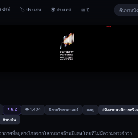
 ซีรีย์
🏷️ ประเภท
🌍 ประเทศ
📅 ปี
⭐ 8.2
👁️ 1,404
นิยายวิทยาศาสตร์
ผจญ
#อิงจากนวนิยายหรือห
#ขบขัน
อวกาศที่อยู่ห่างไกลจากโลกหลายล้านปีแสง โดยที่ไม่มีความทรงจำว่า