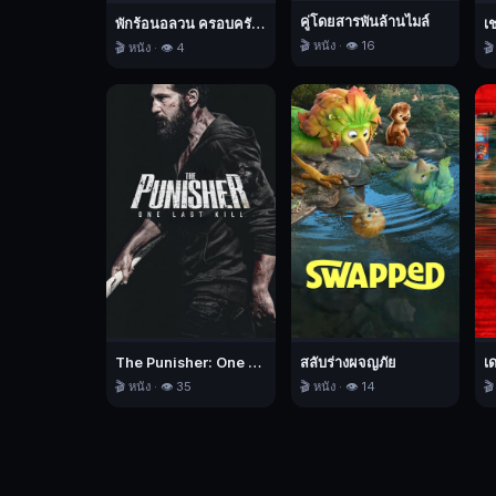
ทรง
คู่โดยสารพันล้านไมล์
พักร้อนอลวน ครอบครัวอลเวง
เ
จำ
🎬 หนัง · 👁️ 16
🎬 หนัง · 👁️ 4
🎬
ของ
เขา
เริ่ม
กลับ
คืน
มา
เขา
ก็
เริ่ม
ที่
จะ
The Punisher: One Last Kill เดอะ พันนิชเชอร์: ฆ่าทิ้งทวน
สลับร่างผจญภัย
เ
เข้าใจ
🎬 หนัง · 👁️ 35
🎬 หนัง · 👁️ 14
🎬
ถึง
ภารกิจ
ของ
เขา