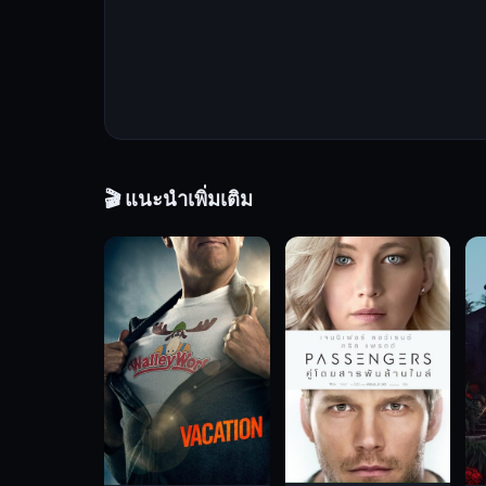
ทรง
จำ
ว่า
เขา
คือ
ใคร
หรือ
เขา
🎬 แนะนำเพิ่มเติม
มา
อยู่
ที่
นี่
ได้
อย่างไร
ใน
ขณะ
ที่
ความ