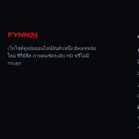
คือ
การ
ไข
ปริศนา
ของ
สาร
เว็บไซต์ดูหนังออนไลน์อันดับหนึ่ง อัพเดทหนัง
ลึกลับ
ใหม่ ซีรีย์ฮิต ภาพคมชัดระดับ HD ฟรีไม่มี
บาง
กระตุก
อย่าง
ที่
กำลัง
ทำให้
ดวง
อาทิตย์
มอด
ดับ
ลง
เขา