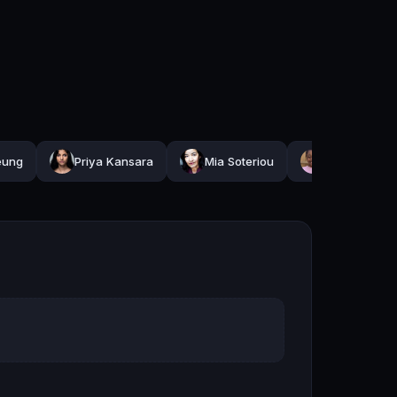
eung
Priya Kansara
Mia Soteriou
Annelle Olal