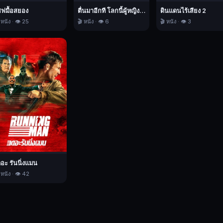
ชฟมื้อสยอง
ตื่นมาอีกที โลกนี้ผู้หญิงใหญ่
ดินแดนไร้เสียง 2
 หนัง · 👁️ 25
🎬 หนัง · 👁️ 6
🎬 หนัง · 👁️ 3
ดอะ รันนิ่งแมน
 หนัง · 👁️ 42