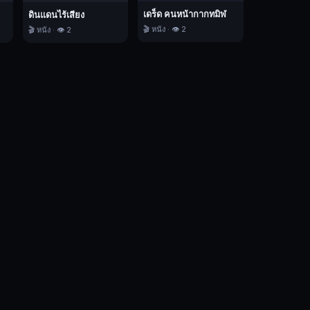
เดร็ด คนหน้ากากทมิฬ
ดินแดนไร้เสียง
🎬 หนัง · 👁️ 2
🎬 หนัง · 👁️ 2