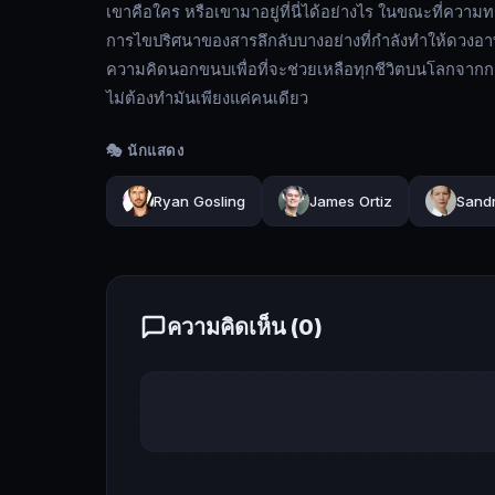
ตื่น
เขาคือใคร หรือเขามาอยู่ที่นี่ได้อย่างไร ในขณะที่ความท
ขึ้น
การไขปริศนาของสารลึกลับบางอย่างที่กำลังทำให้ดวงอาท
มา
ความคิดนอกขนบเพื่อที่จะช่วยเหลือทุกชีวิตบนโลกจากกา
บน
ไม่ต้องทำมันเพียงแค่คนเดียว
ยาน
อวกาศ
🎭 นักแสดง
ที่
อยู่
Ryan Gosling
James Ortiz
Sandr
ห่าง
ไกล
จาก
โลก
ความคิดเห็น (
0
)
หลาย
ล้าน
ปีแสง
โดยที่
ไม่มี
ความ