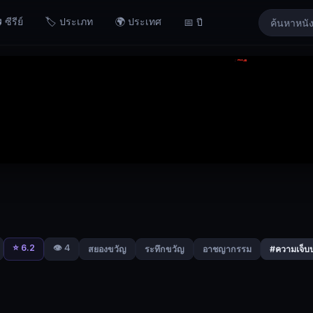
 ซีรีย์
🏷️ ประเภท
🌍 ประเทศ
📅 ปี
⭐ 6.2
👁️ 4
สยองขวัญ
ระทึกขวัญ
อาชญากรรม
#ความเจ็บ