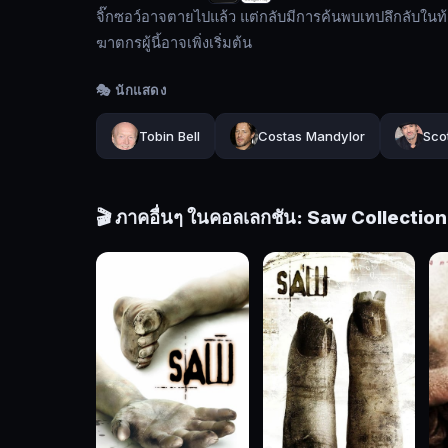
แล้ว
จิ๊กซอว์อาจตายไปแล้ว แต่กลับมีการค้นพบเทปลึกลับในท
แต่
ฆาตกรผู้นี้อาจเพิ่งเริ่มต้น
กลับ
🎭 นักแสดง
มี
การ
Tobin Bell
Costas Mandylor
Sco
ค้น
พบ
เทป
🎬 ภาคอื่นๆ ในคอลเลกชัน: Saw Collection
ลึกลับ
ใน
ท้อง
ระหว่าง
การ
ชันสูตร
ศพ
ซึ่ง
เผย
ให้