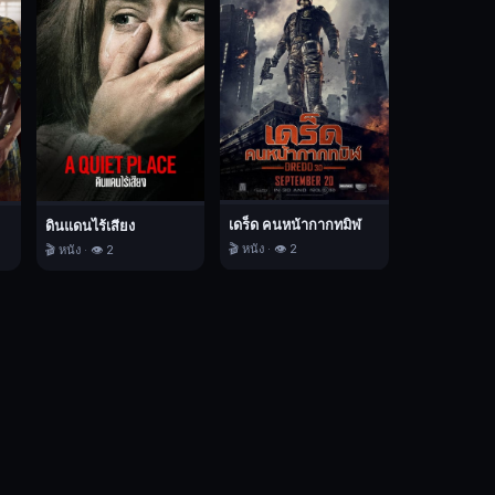
เดร็ด คนหน้ากากทมิฬ
ดินแดนไร้เสียง
🎬 หนัง · 👁️ 2
🎬 หนัง · 👁️ 2