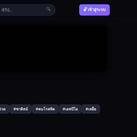
🔍
🔓 เข้าสู่ระบบ
ปวด
#ซาดิสม์
#คนโรคจิต
#เอฟบีไอ
#เหยื่อ