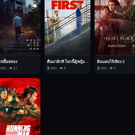
ชฟมื้อสยอง
ตื่นมาอีกที โลกนี้ผู้หญิงใหญ่
ดินแดนไร้เสียง 2
 หนัง · 👁️ 27
🎬 หนัง · 👁️ 6
🎬 หนัง · 👁️ 3