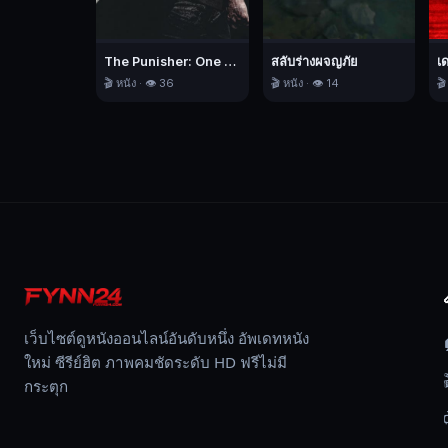
The Punisher: One Last Kill เดอะ พันนิชเชอร์: ฆ่าทิ้งทวน
สลับร่างผจญภัย
เ
🎬 หนัง · 👁️ 36
🎬 หนัง · 👁️ 14
🎬
เว็บไซต์ดูหนังออนไลน์อันดับหนึ่ง อัพเดทหนัง
ใหม่ ซีรีย์ฮิต ภาพคมชัดระดับ HD ฟรีไม่มี
กระตุก