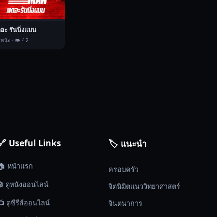
ดอะ รันนิ่งแมน
 หนัง · 👁️ 42
🔗 Useful Links
🏷️ แนะนำ
🏠 หน้าแรก
ครอบครัว
🎬 ดูหนังออนไลน์
จิตนิมิตแนววิทยาศาสตร์
📺 ดูซีรีส์ออนไลน์
จินตนาการ