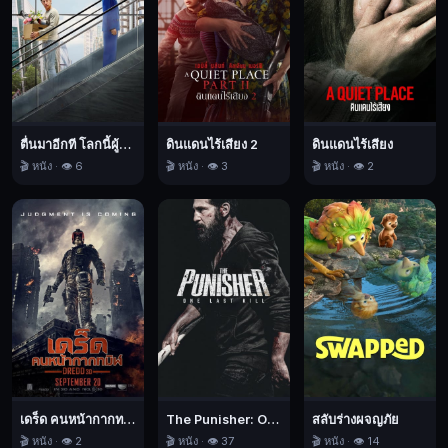
ตื่นมาอีกที โลกนี้ผู้หญิงใหญ่
ดินแดนไร้เสียง 2
ดินแดนไร้เสียง
🎬 หนัง · 👁️ 6
🎬 หนัง · 👁️ 3
🎬 หนัง · 👁️ 2
เดร็ด คนหน้ากากทมิฬ
The Punisher: One Last Kill เดอะ พันนิชเชอร์: ฆ่าทิ้งทวน
สลับร่างผจญภัย
🎬 หนัง · 👁️ 2
🎬 หนัง · 👁️ 37
🎬 หนัง · 👁️ 14