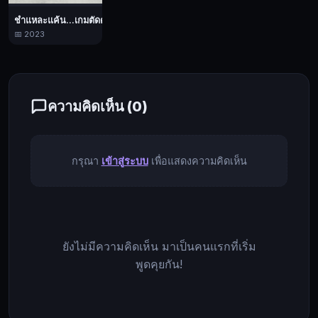
เกม
ชำแหละแค้น...เกมตัดตาย
ตัด
📅 2023
ต่อ
ตาย
6,
สยอง
ความคิดเห็น (
0
)
ขวัญ,
ระทึก
ขวัญ,
กรุณา
เข้าสู่ระบบ
เพื่อแสดงความคิดเห็น
2009
ยังไม่มีความคิดเห็น มาเป็นคนแรกที่เริ่ม
พูดคุยกัน!