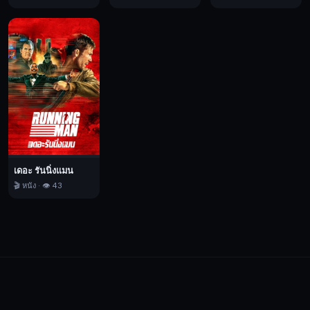
เดอะ รันนิ่งแมน
🎬 หนัง · 👁️ 43