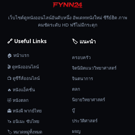
เว็บไซต์ดูหนังออนไลน์อันดับหนึ่ง อัพเดทหนังใหม่ ซีรีย์ฮิต ภาพ
คมชัดระดับ HD ฟรีไม่มีกระตุก
🔗 Useful Links
🏷️ แนะนำ
🏠 หน้าแรก
ครอบครัว
🎬 ดูหนังออนไลน์
จิตนิมิตแนววิทยาศาสตร์
📺 ดูซีรีส์ออนไลน์
จินตนาการ
ตลก
🔥 หนังแอ็คชั่น
นิยายวิทยาศาสตร์
🤣 หนังตลก
บู๊
👻 หนังผี พากย์ไทย
ประวัติศาสตร์
🦄 อนิเมะ ซับไทย
ผจญ
🏷️ หมวดหมู่ทั้งหมด