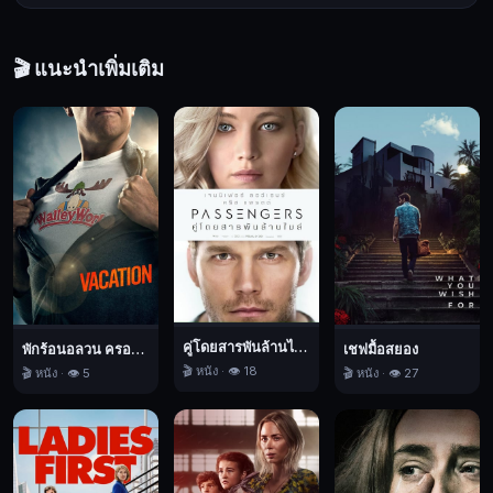
🎬 แนะนำเพิ่มเติม
คู่โดยสารพันล้านไมล์
พักร้อนอลวน ครอบครัวอลเวง
เชฟมื้อสยอง
🎬 หนัง · 👁️ 18
🎬 หนัง · 👁️ 5
🎬 หนัง · 👁️ 27