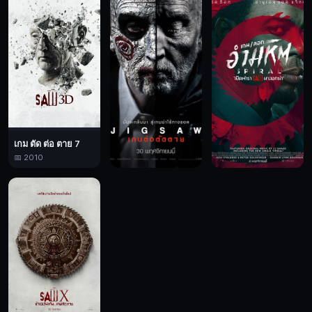
📅 2009
เดิน
เกม
แล้ว
แผน
ลวง
ชุด
ใหญ่
ของ
เกม ตัด ต่อ ตาย 7
จิ๊ก
📅 2010
ซอว์
เกมต่อตัดตาย
เกมลอกอำมหิต
ก็
📅 2017
📅 2021
เป็น
ที่
เข้าใจ
ใน
ที่สุด
Saw
VI,