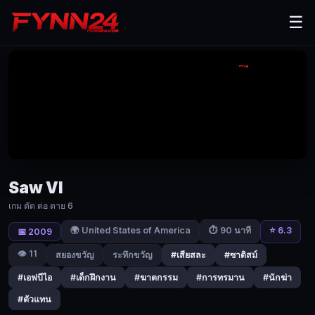
Saw
☰
VI
(2009)
เกม
ตัด
ต่อ
ตาย
6
Saw VI
|
เกม ตัด ต่อ ตาย 6
Fynn24
🌍 United States of America
⭐ 6.3
⏱ 90 นาที
📅 2009
หลัง
👁️ 11
สยองขวัญ
ระทึกขวัญ
#เสียสละ
#ซาดิสม์
จาก
เจ้า
#เอฟบีไอ
#เด็กฝึกงาน
#ฆาตกรรม
#การทรมาน
#นักฆ่า
หน้า
#ตัวแทน
ที่