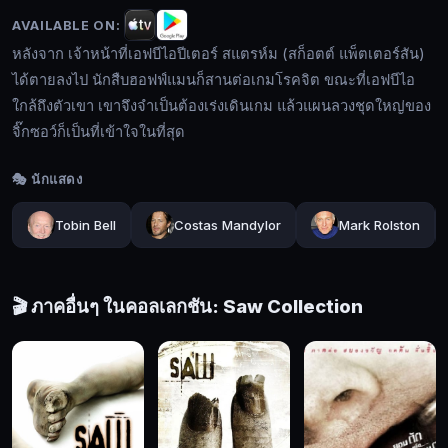
เอฟบี
AVAILABLE ON:
ไอ
หลังจาก เจ้าหน้าที่เอฟบีไอปีเตอร์ สแตรห์ม (สก็อตต์ แพ็ตเตอร์สัน)
ปี
ได้ตายลงไป นักสืบฮอฟฟ์แมนก็สานต่อเกมโรคจิต ขณะที่เอฟบีไอ
เตอร์
ใกล้ถึงตัวเขา เขาจึงจำเป็นต้องเร่งเดินเกม แล้วแผนลวงชุดใหญ่ของ
ส
จิ๊กซอว์ก็เป็นที่เข้าใจในที่สุด
แตร
🔍
ห์ม
🎭 นักแสดง
(สก็อตต์
แพ็ต
Tobin Bell
Costas Mandylor
Mark Rolston
🔓
เตอร์
เข้า
สัน)
สู่
ได้
ระบบ
🎬 ภาคอื่นๆ ในคอลเลกชัน: Saw Collection
ตาย
ลงไป
นัก
สืบ
ฮอฟฟ์
แมน