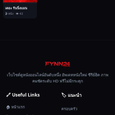
เดอะ รันนิ่งแมน
🎬 หนัง · 👁️ 42
เว็บไซต์ดูหนังออนไลน์อันดับหนึ่ง อัพเดทหนังใหม่ ซีรีย์ฮิต ภาพ
คมชัดระดับ HD ฟรีไม่มีกระตุก
🔗 Useful Links
🏷️ แนะนำ
🏠 หน้าแรก
ครอบครัว