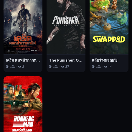
นิยาย
วิทยาศาสตร์,
บู๊,
2011
เดร็ด คนหน้ากากทมิฬ
The Punisher: One Last Kill เดอะ พันนิชเชอร์: ฆ่าทิ้งทวน
สลับร่างผจญภัย
🎬 หนัง · 👁️ 2
🎬 หนัง · 👁️ 37
🎬 หนัง · 👁️ 14