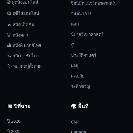
🎬 ดูหนังออนไลน์
จิตนิมิตแนววิทยาศาสตร์
📺 ดูซีรีส์ออนไลน์
จินตนาการ
ตลก
🔥 หนังแอ็คชั่น
นิยายวิทยาศาสตร์
🤣 หนังตลก
บู๊
👻 หนังผี พากย์ไทย
ประวัติศาสตร์
🦄 อนิเมะ ซับไทย
ผจญ
🏷️ หมวดหมู่ทั้งหมด
ผจญภัย
ระทึกขวัญ
📅 ปีที่ฉาย
🌍 พื้นที่
ปี 2026
CN
ปี 2025
Canada