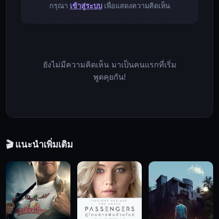
crew
กรุณา
เข้าสู่ระบบ
เพื่อแสดงความคิดเห็น
later
is
Jeong-
man,
a
former
ยังไม่มีความคิดเห็น มาเป็นคนแรกที่เริ่ม
colleague
พูดคุยกัน!
of
Hae-
jun's
father,
assigned
to
Eclipse
🎬 แนะนำเพิ่มเติม
as
captain.
Though
his
job
is
to
oversee