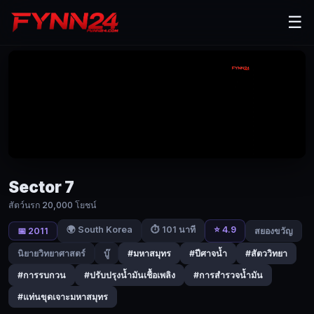
Sector
☰
7
(2011)
สัตว์
นรก
20,000
โยชน์
|
Sector 7
Fynn24
สัตว์นรก 20,000 โยชน์
In
Sector
🌍 South Korea
⭐ 4.9
⏱ 101 นาที
📅 2011
สยองขวัญ
7,
an
นิยายวิทยาศาสตร์
บู๊
#มหาสมุทร
#ปีศาจน้ำ
#สัตววิทยา
underwater
#การรบกวน
#ปรับปรุงน้ำมันเชื้อเพลิง
#การสำรวจน้ำมัน
oil
field
#แท่นขุดเจาะมหาสมุทร
located