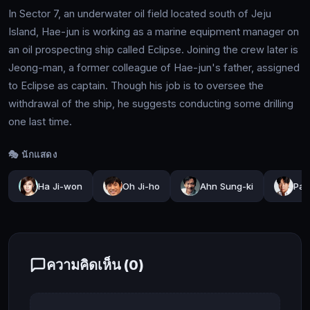
south
In Sector 7, an underwater oil field located south of Jeju
of
Island, Hae-jun is working as a marine equipment manager on
Jeju
Island,
an oil prospecting ship called Eclipse. Joining the crew later is
Hae-
Jeong-man, a former colleague of Hae-jun's father, assigned
jun
to Eclipse as captain. Though his job is to oversee the
is
🔍
withdrawal of the ship, he suggests conducting some drilling
working
as
one last time.
a
marine
🎭 นักแสดง
🔓
equipment
manager
เข้า
Ha Ji-won
Oh Ji-ho
Ahn Sung-ki
Par
on
สู่
an
ระบบ
oil
prospecting
ship
called
ความคิดเห็น (
0
)
Eclipse.
Joining
the