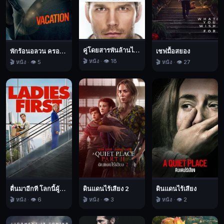
the
withdrawal
of
the
ship,
คู่โดยสารพันล้านไมล์
พักร้อนอลวน ครอบครัวอลเวง
เชฟมื้อสยอง
he
🎬 หนัง · 👁️ 18
🎬 หนัง · 👁️ 5
🎬 หนัง · 👁️ 27
suggests
conducting
some
drilling
one
last
time.
Sector
7,
สัตว์
นรก
20,000
ตื่นมาอีกที โลกนี้ผู้หญิงใหญ่
ดินแดนไร้เสียง 2
ดินแดนไร้เสียง
โยชน์,
🎬 หนัง · 👁️ 6
🎬 หนัง · 👁️ 3
🎬 หนัง · 👁️ 2
สยอง
ขวัญ,