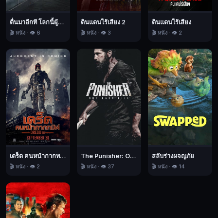
เหนือ
อำนาจ,
ตื่นมาอีกที โลกนี้ผู้หญิงใหญ่
ดินแดนไร้เสียง 2
ดินแดนไร้เสียง
หนัง
🎬 หนัง · 👁️ 6
🎬 หนัง · 👁️ 3
🎬 หนัง · 👁️ 2
ชีวิต,
2026
เดร็ด คนหน้ากากทมิฬ
The Punisher: One Last Kill เดอะ พันนิชเชอร์: ฆ่าทิ้งทวน
สลับร่างผจญภัย
🎬 หนัง · 👁️ 2
🎬 หนัง · 👁️ 37
🎬 หนัง · 👁️ 14