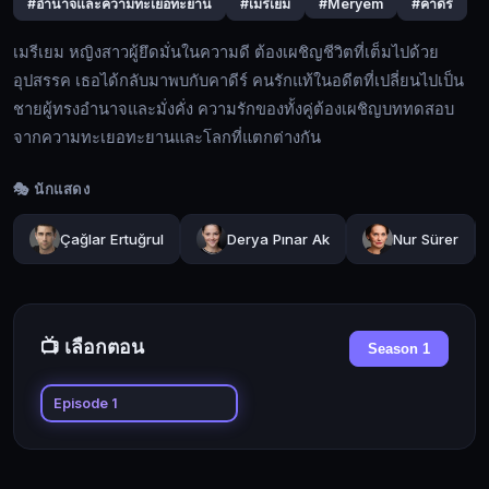
ใน
#อำนาจและความทะเยอทะยาน
#เมรีเยม
#Meryem
#คาดีร์
ความ
เมรีเยม หญิงสาวผู้ยึดมั่นในความดี ต้องเผชิญชีวิตที่เต็มไปด้วย
ดี
อุปสรรค เธอได้กลับมาพบกับคาดีร์ คนรักแท้ในอดีตที่เปลี่ยนไปเป็น
ต้อง
ชายผู้ทรงอำนาจและมั่งคั่ง ความรักของทั้งคู่ต้องเผชิญบททดสอบ
เผชิญ
จากความทะเยอทะยานและโลกที่แตกต่างกัน
ชีวิต
🔍
ที่
🎭 นักแสดง
เต็ม
ไป
Çağlar Ertuğrul
Derya Pınar Ak
Nur Sürer
🔓
ด้วย
เข้า
อุปสรรค
สู่
เธอ
ระบบ
ได้
📺 เลือกตอน
Season 1
กลับ
EP01
มา
Episode 1
▶ กำลังดู
พบ
กับ
คา