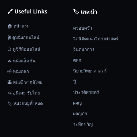
🔗 Useful Links
🏷️ แนะนำ
🏠 หน้าแรก
ครอบครัว
🎬 ดูหนังออนไลน์
จิตนิมิตแนววิทยาศาสตร์
📺 ดูซีรีส์ออนไลน์
จินตนาการ
ตลก
🔥 หนังแอ็คชั่น
นิยายวิทยาศาสตร์
🤣 หนังตลก
บู๊
👻 หนังผี พากย์ไทย
ประวัติศาสตร์
🦄 อนิเมะ ซับไทย
ผจญ
🏷️ หมวดหมู่ทั้งหมด
ผจญภัย
ระทึกขวัญ