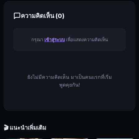
ดีร์
คน
ความคิดเห็น (
0
)
รัก
แท้
ใน
กรุณา
เข้าสู่ระบบ
เพื่อแสดงความคิดเห็น
อดีต
ที่
เปลี่ยน
ไป
เป็น
ยังไม่มีความคิดเห็น มาเป็นคนแรกที่เริ่ม
ชาย
พูดคุยกัน!
ผู้ทรง
อำนาจ
และ
มั่งคั่ง
ความ
รัก
🎬 แนะนำเพิ่มเติม
ของ