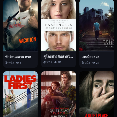
ทั้ง
คู่
ต้อง
เผชิญ
บท
ทดสอบ
จาก
ความ
ทะเยอทะยาน
คู่โดยสารพันล้านไมล์
พักร้อนอลวน ครอบครัวอลเวง
เชฟมื้อสยอง
และ
🎬 หนัง · 👁️ 18
🎬 หนัง · 👁️ 5
🎬 หนัง · 👁️ 27
โลก
ที่
แตก
ต่าง
กัน
Cirkin,
รัก
แท้