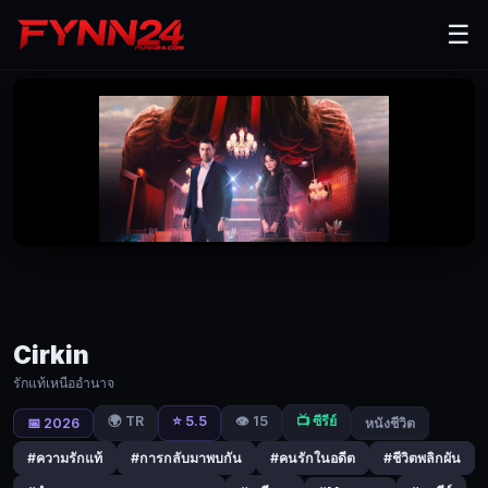
Cirkin
☰
รัก
แท้
เหนือ
อำนาจ
|
Fynn24
เม
รี
เยม
Cirkin
หญิง
สาว
รักแท้เหนืออำนาจ
ผู้
🌍 TR
⭐ 5.5
👁️ 15
📺 ซีรีย์
📅 2026
หนังชีวิต
ยึด
#ความรักแท้
#การกลับมาพบกัน
#คนรักในอดีต
#ชีวิตพลิกผัน
มั่น