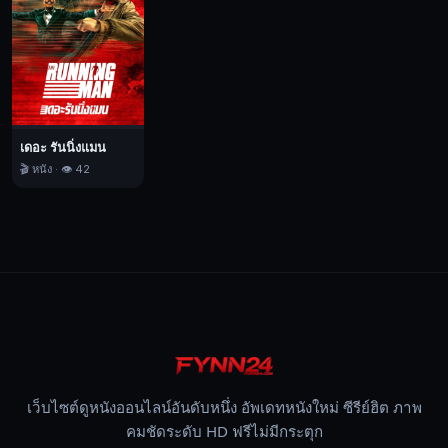
เดอะ รันนิ่งแมน
🎬 หนัง · 👁️ 42
เว็บไซต์ดูหนังออนไลน์อันดับหนึ่ง อัพเดทหนังใหม่ ซีรีย์ฮิต ภาพ
คมชัดระดับ HD ฟรีไม่มีกระตุก