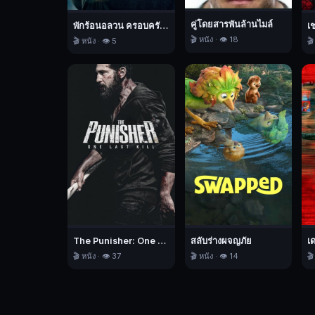
เขม่น
คู่โดยสารพันล้านไมล์
กัน
พักร้อนอลวน ครอบครัวอลเวง
เ
🎬 หนัง · 👁️ 18
🎬 หนัง · 👁️ 5
🎬
ทุก
วินาที
กลับ
ต้อง
มา
แสดง
บทบาท
คน
รัก
สุด
หวาน
จน
The Punisher: One Last Kill เดอะ พันนิชเชอร์: ฆ่าทิ้งทวน
สลับร่างผจญภัย
เ
ความ
🎬 หนัง · 👁️ 37
🎬 หนัง · 👁️ 14
🎬
ใกล้
ชิด
เริ่ม