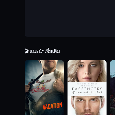
ไป
อยู่
บ้าน
ข้างๆ
เป้า
หมาย
เพื่อ
สืบหา
🎬 แนะนำเพิ่มเติม
หลัก
ฐาน
สำคัญ
ท่ามกลาง
สถานการณ์
คับขัน
จาก
คู่
กัด
ที่