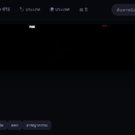
 ซีรีย์
🏷️ ประเภท
🌍 ประเทศ
📅 ปี
วิต
ตลก
อาชญากรรม