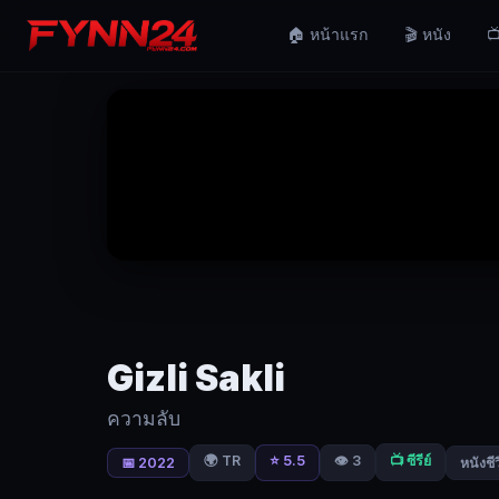
Gizli
🏠 หน้าแรก
🎬 หนัง
📺
Sakli
ความ
ลับ
|
Fynn24
เรื่อง
ราว
ของ
"นัซ"
และ
"พา
Gizli Sakli
มีร์"
ความลับ
สอง
ตำรวจ
🌍 TR
⭐ 5.5
👁️ 3
📺 ซีรีย์
📅 2022
หนังชี
สาย