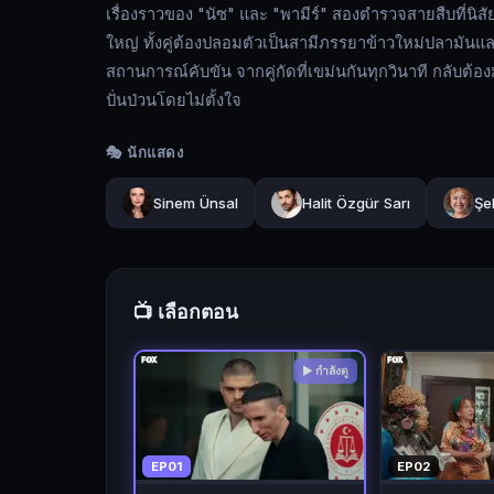
สืบ
เรื่องราวของ "นัซ" และ "พามีร์" สองตำรวจสายสืบที่นิสัย
ที่
ใหญ่ ทั้งคู่ต้องปลอมตัวเป็นสามีภรรยาข้าวใหม่ปลามันแ
นิสัย
สถานการณ์คับขัน จากคู่กัดที่เขม่นกันทุกวินาที กลับ
ต่าง
ปั่นป่วนโดยไม่ตั้งใจ
กัน
สุด
🎭 นักแสดง
ขั้ว
แต่
Sinem Ünsal
Halit Özgür Sarı
Şe
ต้อง
มา
ทำ
ภารกิจ
📺 เลือกตอน
ลับ
ร่วม
▶ กำลังดู
กัน
เพื่อ
โค่น
EP01
EP02
ล้ม