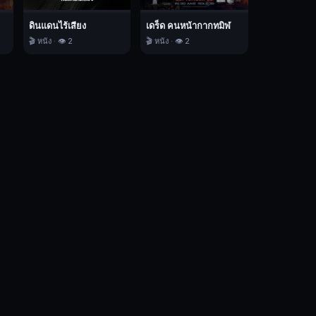
เดร็ด คนหน้ากากทมิฬ
ดินแดนไร้เสียง
🎬 หนัง · 👁️ 2
🎬 หนัง · 👁️ 2