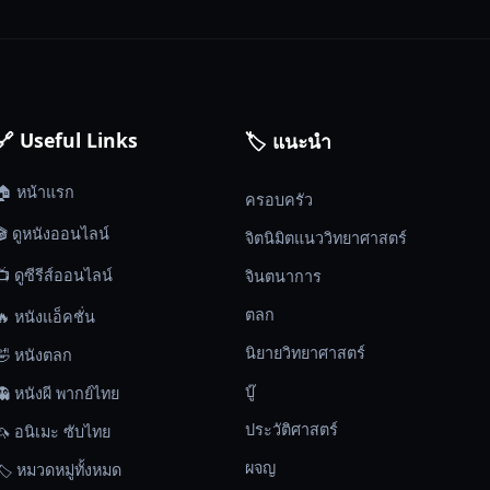
🔗 Useful Links
🏷️ แนะนำ
🏠 หน้าแรก
ครอบครัว
🎬 ดูหนังออนไลน์
จิตนิมิตแนววิทยาศาสตร์
📺 ดูซีรีส์ออนไลน์
จินตนาการ
ตลก
🔥 หนังแอ็คชั่น
นิยายวิทยาศาสตร์
🤣 หนังตลก
บู๊
👻 หนังผี พากย์ไทย
ประวัติศาสตร์
🦄 อนิเมะ ซับไทย
ผจญ
🏷️ หมวดหมู่ทั้งหมด