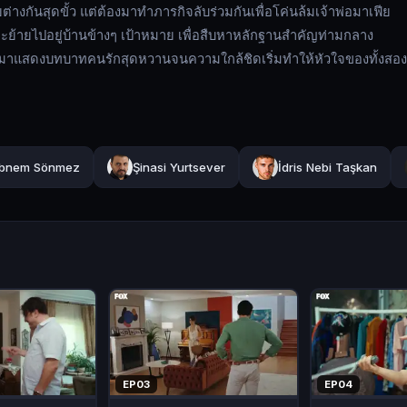
ต่างกันสุดขั้ว แต่ต้องมาทำภารกิจลับร่วมกันเพื่อโค่นล้มเจ้าพ่อมาเฟีย
ละย้ายไปอยู่บ้านข้างๆ เป้าหมาย เพื่อสืบหาหลักฐานสำคัญท่ามกลาง
ต้องมาแสดงบทบาทคนรักสุดหวานจนความใกล้ชิดเริ่มทำให้หัวใจของทั้งสอง
bnem Sönmez
Şinasi Yurtsever
İdris Nebi Taşkan
EP03
EP04