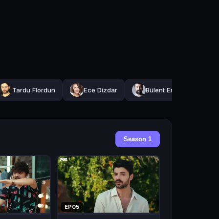
Tardu Flordun
Ece Dizdar
Bülent Emrah Parlak
Season 1
EP05