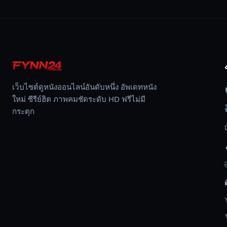
ทำให้
หัวใจ
ของ
ทั้ง
สอง
ปั่น
ป่วน
เว็บไซต์ดูหนังออนไลน์อันดับหนึ่ง อัพเดทหนัง
โดย
ใหม่ ซีรีย์ฮิต ภาพคมชัดระดับ HD ฟรีไม่มี
ไม่
กระตุก
ตั้งใจ
Gizli
Sakli,
ความ
ลับ,
หนัง
ชีวิต,
ตลก,
อาชญากรรม,