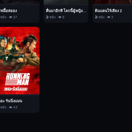
ชฟมื้อสยอง
ตื่นมาอีกที โลกนี้ผู้หญิงใหญ่
ดินแดนไร้เสียง 2
 หนัง · 👁️ 27
🎬 หนัง · 👁️ 6
🎬 หนัง · 👁️ 3
ดอะ รันนิ่งแมน
 หนัง · 👁️ 43