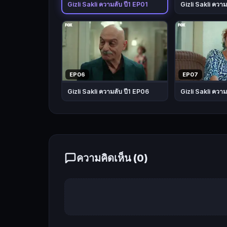
เจ้า
Gizli Sakli ความลับ ปี1 EP01
Gizli Sakli ความ
พ่อ
มาเฟีย
ใหญ่
ทั้ง
คู่
EP06
EP07
ต้อง
Gizli Sakli ความลับ ปี1 EP06
Gizli Sakli ความ
ปลอม
ตัว
เป็น
สามี
ภรรยา
ข้าว
ความคิดเห็น (
0
)
ใหม่
ปลา
มัน
และ
ย้าย