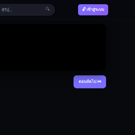
🔍
🔓 เข้าสู่ระบบ
ตอนถัดไป ⏭