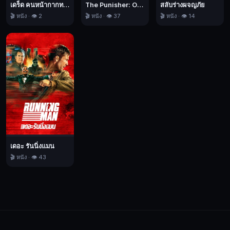
เดร็ด คนหน้ากากทมิฬ
The Punisher: One Last Kill เดอะ พันนิชเชอร์: ฆ่าทิ้งทวน
สลับร่างผจญภัย
🎬 หนัง · 👁️ 2
🎬 หนัง · 👁️ 37
🎬 หนัง · 👁️ 14
เดอะ รันนิ่งแมน
🎬 หนัง · 👁️ 43