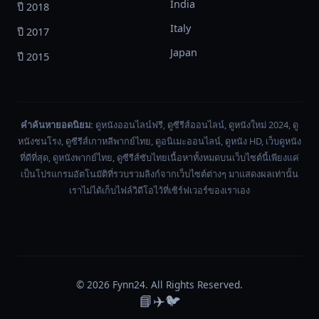
India
ปี 2018
Italy
ปี 2017
Japan
ปี 2015
คำค้นหายอดนิยม:
ดูหนังออนไลน์ฟรี, ดูซีรีส์ออนไลน์, ดูหนังใหม่ 2024, ดู
หนังชนโรง, ดูซีรีส์เกาหลีพากย์ไทย, ดูอนิเมะออนไลน์, ดูหนัง HD, เว็บดูหนัง
ที่ดีที่สุด, ดูหนังพากย์ไทย, ดูซีรีส์ซับไทยเนื้อหาทั้งหมดบนเว็บไซต์นี้เพียงแค่
เป็นโปรแกรมอัตโนมัติที่รวบรวมลิงก์จากเว็บไซต์ต่างๆ มาแสดงผลเท่านั้น
เราไม่ได้เก็บไฟล์วิดีโอไว้ที่เซิร์ฟเวอร์ของเราเอง
© 2026
Fynn24
. All Rights Reserved.
📘
✈️
🐦