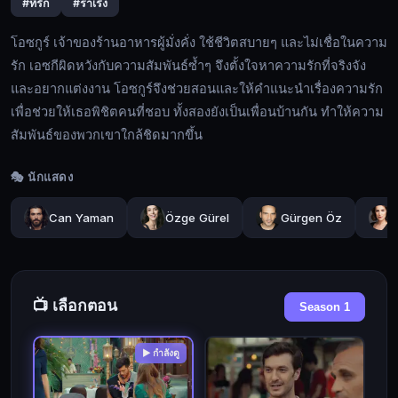
#ที่รัก
#ร่าเริง
และ
ไม่
โอซกูร์ เจ้าของร้านอาหารผู้มั่งคั่ง ใช้ชีวิตสบายๆ และไม่เชื่อในความ
เชื่อ
รัก เอซกีผิดหวังกับความสัมพันธ์ซ้ำๆ จึงตั้งใจหาความรักที่จริงจัง
ใน
และอยากแต่งงาน โอซกูร์จึงช่วยสอนและให้คำแนะนำเรื่องความรัก
ความ
เพื่อช่วยให้เธอพิชิตคนที่ชอบ ทั้งสองยังเป็นเพื่อนบ้านกัน ทำให้ความ
รัก
🔍
สัมพันธ์ของพวกเขาใกล้ชิดมากขึ้น
เอ
ซกี
🎭 นักแสดง
ผิด
🔓
หวัง
Can Yaman
Özge Gürel
Gürgen Öz
เข้า
กับ
สู่
ความ
ระบบ
สัมพันธ์
ซ้ำๆ
📺 เลือกตอน
Season 1
จึง
ตั้งใจ
▶ กำลังดู
หาความ
รัก