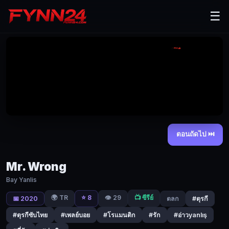
Mr.
☰
Wrong
Bay
Yanlis
|
Fynn24
โอ
ซกูร์
เจ้าของ
ร้าน
ตอนถัดไป ⏭
อาหาร
ผู้
Mr. Wrong
มั่งคั่ง
Bay Yanlis
ใช้
ชี
🌍 TR
⭐ 8
👁️ 29
📺 ซีรีย์
📅 2020
ตลก
#ตุรกี
วิต
#ตุรกีซับไทย
#เพลย์บอย
#โรแมนติก
#รัก
#อ่าวyanlış
สบายๆ