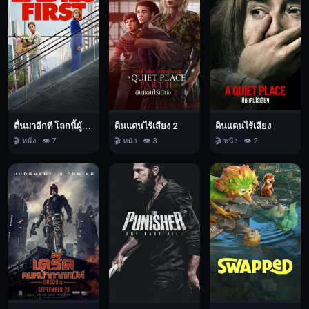
ตื่นมาอีกที โลกนี้ผู้หญิงใหญ่
ดินแดนไร้เสียง 2
ดินแดนไร้เสียง
🎬 หนัง · 👁️ 7
🎬 หนัง · 👁️ 3
🎬 หนัง · 👁️ 2