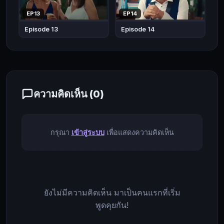
พวก
EP13
EP14
เขา
Episode 13
Episode 14
ใกล้
ชิด
มาก
ขึ้น
Mr.
ความคิดเห็น (
0
)
Wrong,
Bay
Yanlis,
ตลก,
กรุณา
เข้าสู่ระบบ
เพื่อแสดงความคิดเห็น
2020
ยังไม่มีความคิดเห็น มาเป็นคนแรกที่เริ่ม
พูดคุยกัน!