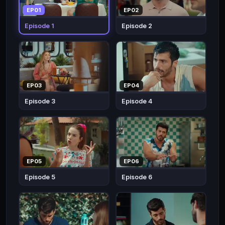
ที่
EP01
EP02
จริงจัง
Episode 1
Episode 2
และ
อยาก
แต่งงาน
โอ
ซกูร์
EP03
EP04
จึง
Episode 3
Episode 4
ช่วย
สอน
และ
ให้
คำ
EP05
EP06
แนะนำ
Episode 5
Episode 6
เรื่อง
ความ
รัก
เพื่อ