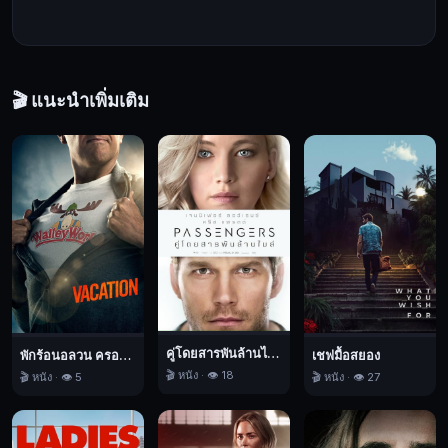
🎬 แนะนำเพิ่มเติม
คู่โดยสารพันล้านไมล์
พักร้อนอลวน ครอบครัวอลเวง
เชฟมื้อสยอง
🎬 หนัง · 👁️ 18
🎬 หนัง · 👁️ 5
🎬 หนัง · 👁️ 27