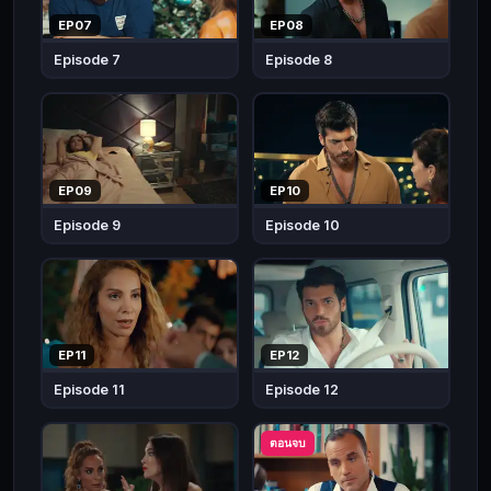
ช่วย
EP07
EP08
ให้
Episode 7
Episode 8
เธอ
พิชิต
คน
ที่
ชอบ
EP09
EP10
ทั้ง
Episode 9
Episode 10
สอง
ยัง
เป็น
เพื่อน
บ้าน
EP11
EP12
กัน
Episode 11
Episode 12
ทำให้
ความ
ตอนจบ
สัมพันธ์
ของ