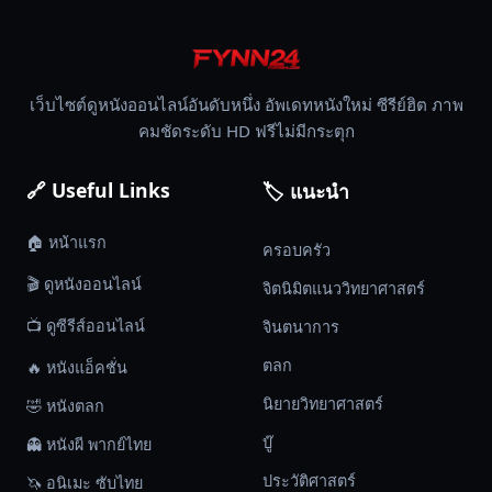
ไป
และ
เธอ
ก็
เว็บไซต์ดูหนังออนไลน์อันดับหนึ่ง อัพเดทหนังใหม่ ซีรีย์ฮิต ภาพ
บังเอิญ
คมชัดระดับ HD ฟรีไม่มีกระตุก
ได้
ฉวย
🔗 Useful Links
🏷️ แนะนำ
ค่ำคืน
แรก
🏠 หน้าแรก
ครอบครัว
ของ
🎬 ดูหนังออนไลน์
พระเอก
จิตนิมิตแนววิทยาศาสตร์
เข้า
📺 ดูซีรีส์ออนไลน์
จินตนาการ
โดย
ตลก
🔥 หนังแอ็คชั่น
ไม่
ได้
นิยายวิทยาศาสตร์
🤣 หนังตลก
ตั้งใจ
บู๊
👻 หนังผี พากย์ไทย
เธอ
ตื่น
ประวัติศาสตร์
🦄 อนิเมะ ซับไทย