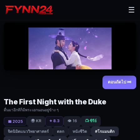
The
☰
First
Night
with
the
Duke
ตื่น
มา
ตอนถัดไป ⏭
อีก
ที
The First Night with the Duke
ก็
ตื่นมาอีกทีก็มีพระเอกนอนอยู่ข้าง ๆ
มี
🌍 KR
⭐ 8.3
👁️ 16
📺 ซีรีย์
📅 2025
พระเอก
จิตนิมิตแนววิทยาศาสตร์
ตลก
หนังชีวิต
#โรแมนติก