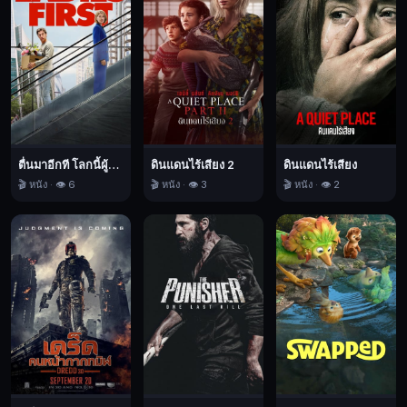
โร
แมน
ติก
นี้
อย่าง
ใกล้
ชิด
เธอ
ตื่นมาอีกที โลกนี้ผู้หญิงใหญ่
ดินแดนไร้เสียง 2
ดินแดนไร้เสียง
🎬 หนัง · 👁️ 6
🎬 หนัง · 👁️ 3
🎬 หนัง · 👁️ 2
วางแผน
ง่าย
ๆ
ว่า
จะ
อยู่
ห่าง
ๆ
และ
เพลิดเพลิน