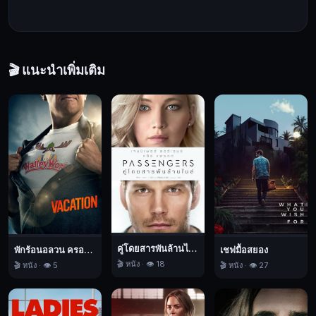
ความ
สำคัญ
อะไร
ด้วย
🎬 แนะนำเพิ่มเติม
ตั๋ว
วี
วี
ไอ
พี
ที่
จะ
ได้
ชม
การ
คลี่คลาย
คู่โดยสารพันล้านไมล์
พักร้อนอลวน ครอบครัวอลเวง
เชฟมื้อสยอง
🎬 หนัง · 👁️ 18
🎬 หนัง · 👁️ 5
🎬 หนัง · 👁️ 27
ของ
เรื่อง
ราว