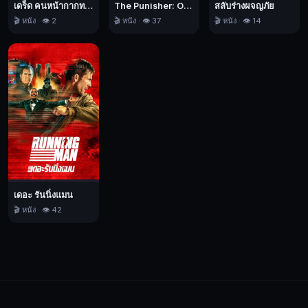
ไป
เดร็ด คนหน้ากากทมิฬ
The Punisher: One Last Kill เดอะ พันนิชเชอร์: ฆ่าทิ้งทวน
สลับร่างผจญภัย
🎬 หนัง · 👁️ 2
🎬 หนัง · 👁️ 37
🎬 หนัง · 👁️ 14
กับ
การ
ชม
แต่
แล้ว
แผน
นั้น
กลับ
พัง
ลง
หลัง
เดอะ รันนิ่งแมน
🎬 หนัง · 👁️ 42
คืน
แห่ง
การ
เฉลิม
ฉลอง
ผ่าน