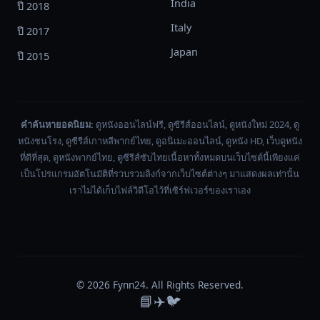
India
ปี 2018
บอน
Italy
ซึ่ง
ปี 2017
กลาย
Japan
ปี 2015
เป็น
ว่า
โชค
ชะตา
คำค้นหายอดนิยม:
ดูหนังออนไลน์ฟรี, ดูซีรีส์ออนไลน์, ดูหนังใหม่ 2024, ดู
ของ
หนังชนโรง, ดูซีรีส์เกาหลีพากย์ไทย, ดูอนิเมะออนไลน์, ดูหนัง HD, เว็บดูหนัง
เขา
ที่ดีที่สุด, ดูหนังพากย์ไทย, ดูซีรีส์ซับไทยเนื้อหาทั้งหมดบนเว็บไซต์นี้เพียงแค่
ต้อง
เป็นโปรแกรมอัตโนมัติที่รวบรวมลิงก์จากเว็บไซต์ต่างๆ มาแสดงผลเท่านั้น
เปลี่ยน
เราไม่ได้เก็บไฟล์วิดีโอไว้ที่เซิร์ฟเวอร์ของเราเอง
เส้น
ทาง
จาก
นางเอก
ใน
© 2026
Fynn24
. All Rights Reserved.
นิยาย
📘
✈️
🐦
มา