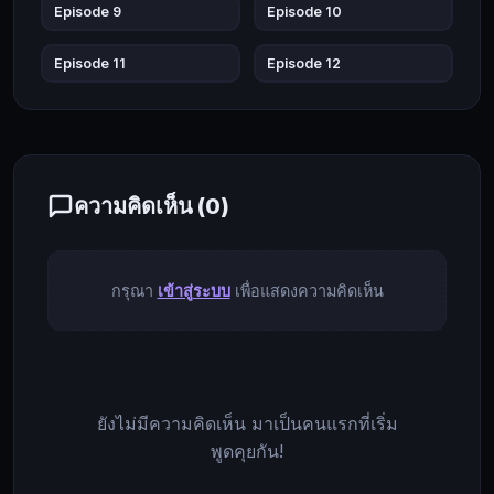
แถม
Episode 9
Episode 10
ยัง
EP11
EP12
มา
Episode 11
Episode 12
ตอนจบ
อยู่
ใน
ร่าง
ของ
ชา
ความคิดเห็น (
0
)
ซอน
แชก
ตัว
กรุณา
เข้าสู่ระบบ
เพื่อแสดงความคิดเห็น
ละคร
ที่
ร่ำรวย
แต่
ไม่
ยังไม่มีความคิดเห็น มาเป็นคนแรกที่เริ่ม
ได้
พูดคุยกัน!
มี