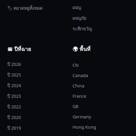
ขึ้น
ผจญ
🏷️ หมวดหมู่ทั้งหมด
มา
ผจญภัย
ใน
อ้อม
ระทึกขวัญ
แขน
ของ
📅 ปีที่ฉาย
🌍 พื้นที่
ผู้
ที่
ปี 2026
เย็น
CN
ชา
ปี 2025
Canada
และ
ปี 2024
China
น่า
เกรง
ปี 2023
France
ขาม
GB
ปี 2022
อย่าง
Germany
ปี 2020
ท่าน
ชาย
Hong Kong
ปี 2019
อี