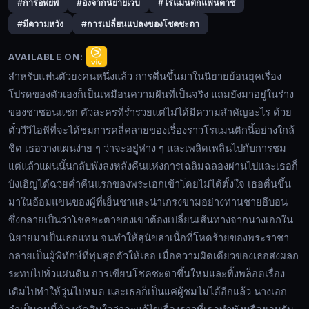
#การอพยพ
#อิงจากนิยายเว็บ
#โรแมนติกแฟนตาซี
นอน
#มีความหวัง
#การเปลี่ยนแปลงของโชคชะตา
อยู่
AVAILABLE ON:
ข้าง
สำหรับแฟนตัวยงคนหนึ่งแล้ว การตื่นขึ้นมาในนิยายย้อนยุคเรื่อง
ๆ
โปรดของตัวเองก็เป็นเหมือนความฝันที่เป็นจริง แถมยังมาอยู่ในร่าง
🔍
|
ของชาซอนแชก ตัวละครที่ร่ำรวยแต่ไม่ได้มีความสำคัญอะไร ด้วย
ตั๋ววีวีไอพีที่จะได้ชมการคลี่คลายของเรื่องราวโรแมนติกนี้อย่างใกล้
Fynn24
ชิด เธอวางแผนง่าย ๆ ว่าจะอยู่ห่าง ๆ และเพลิดเพลินไปกับการชม
สำหรับ
🔓
แต่แล้วแผนนั้นกลับพังลงหลังคืนแห่งการเฉลิมฉลองผ่านไปและเธอก็
แฟน
เข้า
บังเอิญได้ฉวยค่ำคืนแรกของพระเอกเข้าโดยไม่ได้ตั้งใจ เธอตื่นขึ้น
ตัวยง
สู่
มาในอ้อมแขนของผู้ที่เย็นชาและน่าเกรงขามอย่างท่านชายอีบอน
คน
ระบบ
ซึ่งกลายเป็นว่าโชคชะตาของเขาต้องเปลี่ยนเส้นทางจากนางเอกใน
หนึ่ง
นิยายมาเป็นเธอแทน จนทำให้สุนัขล่าเนื้อที่โหดร้ายของพระราชา
แล้ว
กลายเป็นผู้พิทักษ์ที่ทุ่มสุดตัวให้เธอ เมื่อความผิดเดียวของเธอส่งผลก
การ
ระทบไปทั่วแผ่นดิน การเขียนโชคชะตาขึ้นใหม่และทิ้งพล็อตเรื่อง
ตื่น
ขึ้น
เดิมไปทำให้วุ่นไปหมด และเธอก็เป็นแค่ผู้ชมไม่ได้อีกแล้ว นางเอก