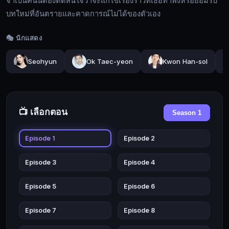
มา
จำเป็นคนนี้ต้องตัดสินใจว่าจะแก้ไขเรื่องราวที่เธอทำพังหรือยอมรับ
ใน
บทใหม่ที่อันตรายและคาดการณ์ไม่ได้ของตัวเอง
นิยาย
ย้อน
🎭 นักแสดง
ยุค
Seohyun
Ok Taec-yeon
Kwon Han-sol
เรื่อง
โปรด
ของ
ตัว
📺 เลือกตอน
Season 1
เอง
EP01
EP02
ก็
Episode 1
Episode 2
เป็น
▶ กำลังดู
EP03
EP04
เหมือน
Episode 3
Episode 4
ความ
EP05
EP06
ฝัน
Episode 5
Episode 6
ที่
EP07
EP08
เป็น
Episode 7
Episode 8
จริง
EP09
EP10