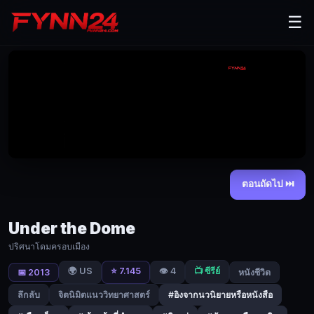
Under
☰
the
Dome
ปริศนา
โดม
ครอบ
เมือง
|
ตอนถัดไป ⏭
Fynn24
Under
Under the Dome
The
Dome
ปริศนาโดมครอบเมือง
นั้น
🌍 US
⭐ 7.145
👁️ 4
📺 ซีรีย์
📅 2013
หนังชีวิต
เริ่ม
ขึ้น
ลึกลับ
จิตนิมิตแนววิทยาศาสตร์
#อิงจากนวนิยายหรือหนังสือ
ใน