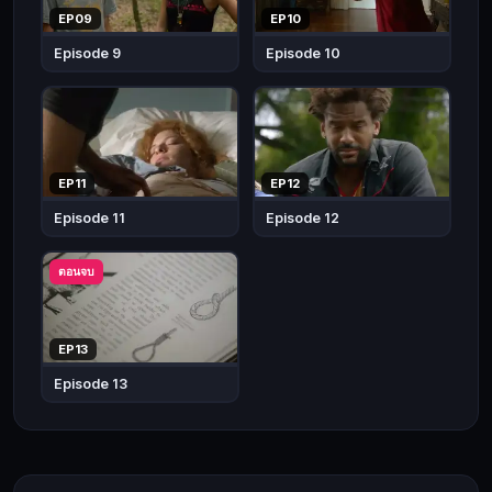
ใคร
EP09
EP10
ทราบ
Episode 9
Episode 10
ว่า
จะ
เกิด
ขึ้น
เมื่อ
EP11
EP12
ไหร่
Episode 11
Episode 12
หรือ
เกิด
ตอนจบ
ขึ้น
ได้
อย่างไร
EP13
และ
Episode 13
ที่
สำคัญ
ไม่
ว่า