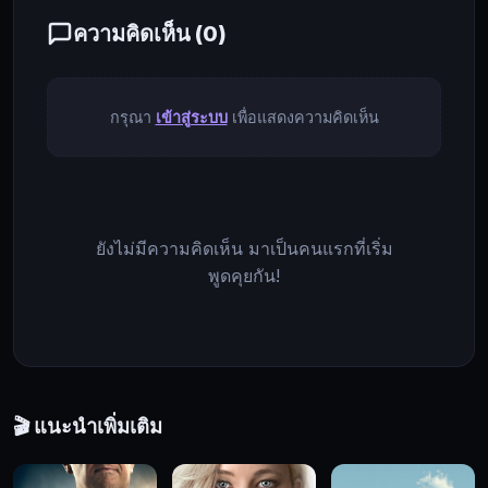
จะ
ความคิดเห็น (
0
)
ใช้
วิธี
การ
ใด
กรุณา
เข้าสู่ระบบ
เพื่อแสดงความคิดเห็น
หรือ
เครื่อง
มือ
แบบ
ยังไม่มีความคิดเห็น มาเป็นคนแรกที่เริ่ม
ใด
พูดคุยกัน!
ก็ตาม
ก็
ไม่
สามารถ
ทำลาย
โดม
🎬 แนะนำเพิ่มเติม
ใส
โปร่งแสง