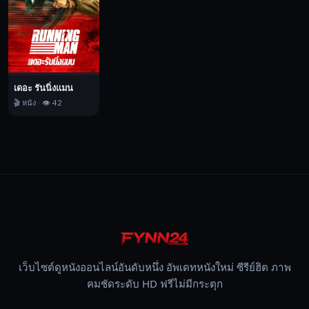
ผู้
ที่
อาศัย
อยู่
ใน
เดอะ รันนิ่งแมน
เมือง
🎬 หนัง · 👁️ 42
เล็ก
ๆ
แห่ง
นี้
ต้อง
ดิ้นรน
เอา
ชีวิต
รอด
เว็บไซต์ดูหนังออนไลน์อันดับหนึ่ง อัพเดทหนังใหม่ ซีรีย์ฮิต ภาพ
ด้วย
คมชัดระดับ HD ฟรีไม่มีกระตุก
การ
กักตุน