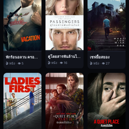
นี้
ลง
ไป
ได้
ผู้คน
ภายใน
เมือง
เริ่ม
คู่โดยสารพันล้านไมล์
พักร้อนอลวน ครอบครัวอลเวง
เชฟมื้อสยอง
ตื่น
🎬 หนัง · 👁️ 16
🎬 หนัง · 👁️ 5
🎬 หนัง · 👁️ 27
ตระหนก
สื่อมวลชน
ที่
อยู่
ภายนอก
โดม
เริ่ม
ประโคม
ข่าว