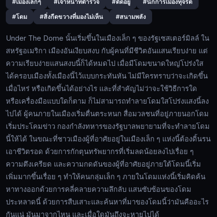
#เมืองเล็กๆ
#เจ้าหน้าที่ตำรวจ
#ติดอยู่
#นักการเมืองทุจริต
เมือง
#โดม
#สิ่งกีดขวางที่มองไม่เห็น
#สนามพลัง
เล็ก
ๆ
Under The Dome นั้นเริ่มขึ้นในเมืองเล็ก ๆ ของรัฐเซสเตอร์มิลล์ ใน
ของ
สหรัฐอเมริกา เมืองอันเงียบสงบ กับผู้คนที่มีชีวิตอันแสนเรียบง่าย แต่
รัฐ
ความเรียบง่ายแสนสงบนี้ก็ได้หมดไป เมื่อมีโดมขนาดใหญ่โปร่งใส
🔍
เซ
ได้ครอบเมืองทั้งเมืองนี้ไว้แบบกระทันหัน ไม่มีใครทราบว่าจะเกิดขึ้น
ส
เมื่อไหร่ หรือเกิดขึ้นได้อย่างไร และที่สำคัญไม่ว่าจะใช้วิธีการใด
เต
หรือเครื่องมือแบบใดก็ตาม ก็ไม่สามารถทำลายโดมใสโปร่งแสงนี้ลง
อร์
🔓
ไปได้ ผู้คนภายในเมืองเริ่มตื่นตระหนก สื่อมวลชนที่อยู่ภายนอกโดม
มิ
เข้า
เริ่มประโคมข่าว กองกำลังทหารของรัฐบาลพยายามที่จะทำลายโดม
ลล์
สู่
นี้ให้ได้ ในขณะที่ชาวเมืองผู้ที่อาศัยอยู่ในเมืองเล็ก ๆ แห่งนี้ต้องดิ้นรน
ใน
ระบบ
เอาชีวิตรอด ด้วยการกักตุนทรัพยากรที่เริ่มลดน้อยลงไปเรื่อย ๆ
สหรัฐอเมริกา
ความตึงเครียด และความกดดันของผู้ที่อาศัยอยู่ภายใต้โดมนี้เริ่ม
เมือง
เพิ่มมากขึ้นเรื่อย ๆ ทำให้คนกลุ่มเล็ก ๆ ภายในโดมแห่งนี้เริ่มคิดค้น
อัน
หาทางออกด้วยการคลี่คลายความลึกลับ แสนซับซ้อนของโดม
เงียบ
ประหลาดนี้ ด้วยการสืบเสาะและค้นหาที่มาของโดมนี้ว่ามันคืออะไร
สงบ
กันแน่ มันมาจากไหน และเมื่อใดมันถึงจะหายไปได้