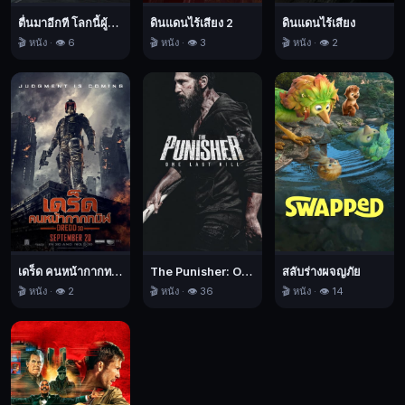
กอง
ตื่นมาอีกที โลกนี้ผู้หญิงใหญ่
ดินแดนไร้เสียง 2
ดินแดนไร้เสียง
กำลัง
🎬 หนัง · 👁️ 6
🎬 หนัง · 👁️ 3
🎬 หนัง · 👁️ 2
ทหาร
ของ
รัฐบาล
พยายาม
ที่
จะ
ทำลาย
โดม
นี้
ให้
เดร็ด คนหน้ากากทมิฬ
The Punisher: One Last Kill เดอะ พันนิชเชอร์: ฆ่าทิ้งทวน
สลับร่างผจญภัย
ได้
🎬 หนัง · 👁️ 2
🎬 หนัง · 👁️ 36
🎬 หนัง · 👁️ 14
ใน
ขณะ
ที่
ชาว
เมือง