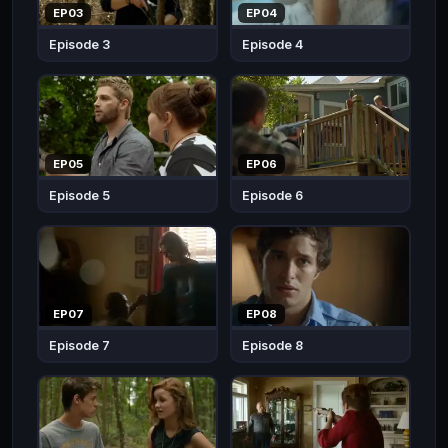
ไป
EP03
EP04
เมื่อ
Episode 3
Episode 4
มี
โดม
ขนาด
ใหญ่
โปร่งใส
EP05
EP06
ได้
Episode 5
Episode 6
ครอบ
เมือง
ทั้ง
เมือง
นี้
EP07
EP08
ไว้
Episode 7
Episode 8
แบบ
กระทัน
หัน
ไม่มี