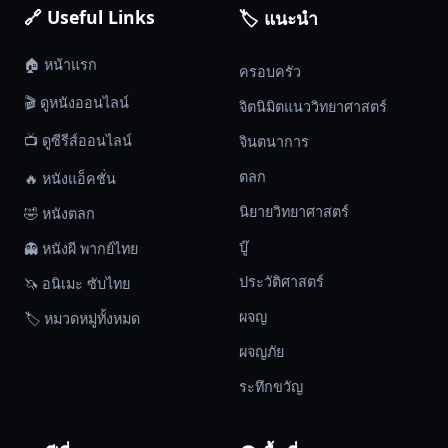
ทรัพยากร
🔗 Useful Links
🏷️ แนะนำ
ที่
เริ่ม
🏠 หน้าแรก
ครอบครัว
ลด
🎬 ดูหนังออนไลน์
จิตนิมิตแนววิทยาศาสตร์
น้อย
ลง
📺 ดูซีรีส์ออนไลน์
จินตนาการ
ไป
ตลก
🔥 หนังแอ็คชั่น
เรื่อย
นิยายวิทยาศาสตร์
🤣 หนังตลก
ๆ
ความ
บู๊
👻 หนังผี พากย์ไทย
ตึงเครียด
ประวัติศาสตร์
🦄 อนิเมะ ซับไทย
และ
ความ
ผจญ
🏷️ หมวดหมู่ทั้งหมด
กดดัน
ผจญภัย
ของ
ระทึกขวัญ
ผู้
ที่
อาศัย