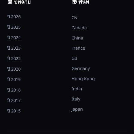
📅 ปีที่ฉาย
🌍 พื้นที่
อยู่
ภาย
ปี 2026
CN
ใต้
ปี 2025
โดม
Canada
นี้
ปี 2024
China
เริ่ม
ปี 2023
France
เพิ่ม
มาก
GB
ปี 2022
ขึ้น
Germany
ปี 2020
เรื่อย
Hong Kong
ปี 2019
ๆ
ทำให้
India
ปี 2018
คน
Italy
ปี 2017
กลุ่ม
Japan
เล็ก
ปี 2015
ๆ
ภายใน
โดม