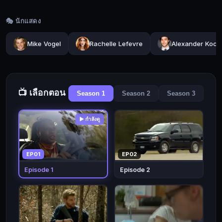
กับ
ผู้คน
🎭 นักแสดง
ที่
มี
Mike Vogel
Rachelle Lefevre
Alexander Koch
ชีวิต
อัน
แสน
เรียบ
📺 เลือกตอน
Season 1
Season 2
Season 3
ง่าย
แต่
▶ กำลังดู
ความ
เรียบ
ง่าย
EP01
EP02
แสน
Episode 1
Episode 2
สงบ
นี้
ก็ได้
หมด