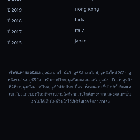
Hong Kong
ปี 2019
India
ปี 2018
Italy
ปี 2017
Japan
ปี 2015
คำค้นหายอดนิยม:
ดูหนังออนไลน์ฟรี, ดูซีรีส์ออนไลน์, ดูหนังใหม่ 2024, ดู
หนังชนโรง, ดูซีรีส์เกาหลีพากย์ไทย, ดูอนิเมะออนไลน์, ดูหนัง HD, เว็บดูหนัง
ที่ดีที่สุด, ดูหนังพากย์ไทย, ดูซีรีส์ซับไทยเนื้อหาทั้งหมดบนเว็บไซต์นี้เพียงแค่
เป็นโปรแกรมอัตโนมัติที่รวบรวมลิงก์จากเว็บไซต์ต่างๆ มาแสดงผลเท่านั้น
เราไม่ได้เก็บไฟล์วิดีโอไว้ที่เซิร์ฟเวอร์ของเราเอง