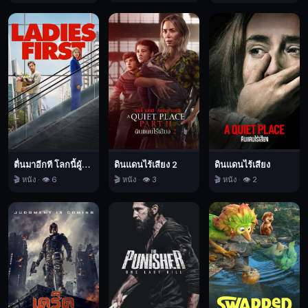
อี้
อาจ
จะ
ปกปิด
ความ
ลับ
อัน
น่า
กลัว
บาง
ตื่นมาอีกที โลกนี้ผู้หญิงใหญ่
ดินแดนไร้เสียง 2
ดินแดนไร้เสียง
🎬 หนัง · 👁️ 6
🎬 หนัง · 👁️ 3
🎬 หนัง · 👁️ 2
อย่าง
เอา
ไว้
Shell,
สวย
แต่
เปลือก,
สยอง