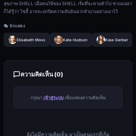
สุขภาพ SHELL เมื่อคนไข้ของ SHELL เริ่มที่จะหายตัวไป ซาแมนธา
ถูก
ก็ได้รู้ว่า โซอี้ อาจจะปกปิดความลับอันน่ากลัวบางอย่างเอาไว้
เชิญ
ชวน
🎭 นักแสดง
เข้าไป
ใน
Elisabeth Moss
Kate Hudson
Kaia Gerber
โลก
🔍
อัน
หรูหรา
ของ
🔓
ความคิดเห็น (
0
)
โซ
เข้า
อี้
สู่
แช
ระบบ
นน่อน
กรุณา
เข้าสู่ระบบ
เพื่อแสดงความคิดเห็น
ประธาน
กรรมการ
บริหาร
ของ
ยังไม่มีความคิดเห็น มาเป็นคนแรกที่เริ่ม
บริษัท