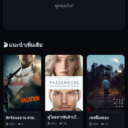
พูดคุยกัน!
สุขภาพ
SHELL
เมื่อ
คนไข้
ของ
SHELL
🎬 แนะนำเพิ่มเติม
เริ่ม
ที่
จะ
หายตัว
ไป
ซา
แมน
ธา
ก็ได้
รู้
ว่า
คู่โดยสารพันล้านไมล์
พักร้อนอลวน ครอบครัวอลเวง
เชฟมื้อสยอง
🎬 หนัง · 👁️ 18
🎬 หนัง · 👁️ 5
🎬 หนัง · 👁️ 27
โซ