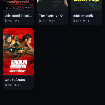
ขวัญ,
หนัง
ชีวิต,
เดร็ด คนหน้ากากทมิฬ
The Punisher: One Last Kill เดอะ พันนิชเชอร์: ฆ่าทิ้งทวน
สลับร่างผจญภัย
ระทึก
🎬 หนัง · 👁️ 2
🎬 หนัง · 👁️ 37
🎬 หนัง · 👁️ 14
ขวัญ,
2025
เดอะ รันนิ่งแมน
🎬 หนัง · 👁️ 42