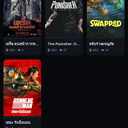
!!
พบ
กับ
ภาพ
ยนตร์
แอ็
คชั่น
เดร็ด คนหน้ากากทมิฬ
The Punisher: One Last Kill เดอะ พันนิชเชอร์: ฆ่าทิ้งทวน
สลับร่างผจญภัย
ฟอร์ม
🎬 หนัง · 👁️ 2
🎬 หนัง · 👁️ 37
🎬 หนัง · 👁️ 14
ยักษ์
แห่ง
ปี
จาก
ประเทศ
เกาหลี
The
Battleship
Island,
เดอะ
เดอะ รันนิ่งแมน
แบ