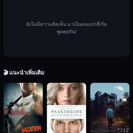
แรงงาน
ใต้
เหมือง
ยังไม่มีความคิดเห็น มาเป็นคนแรกที่เริ่ม
ถ่านหิน
พูดคุยกัน!
บน
เกาะ
เรือรบ
แต่
ด้วย
สภาพ
🎬 แนะนำเพิ่มเติม
ความ
เป็น
อยู่
ที่
เลว
ร้าย
เกิน
กว่า