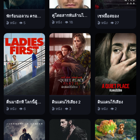
มนุษย์
จะ
คู่โดยสารพันล้านไมล์
พักร้อนอลวน ครอบครัวอลเวง
เชฟมื้อสยอง
มี
🎬 หนัง · 👁️ 18
🎬 หนัง · 👁️ 5
🎬 หนัง · 👁️ 27
ชีวิต
รอด
พวก
เขา
จึง
ร่วม
กัน
วางแผน
หลบ
หนี
ตื่นมาอีกที โลกนี้ผู้หญิงใหญ่
ดินแดนไร้เสียง 2
ดินแดนไร้เสียง
ออก
🎬 หนัง · 👁️ 6
🎬 หนัง · 👁️ 3
🎬 หนัง · 👁️ 2
มา
3
สิงหาคม
นี้