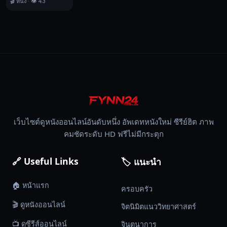
🎬 หนัง · 👁️ 43
ท
เทิล
ชิป
ไอส์
แลนด์,
บู๊,
ประวัติศาสตร์,
หนัง
ชีวิต,
สงคราม,
เว็บไซต์ดูหนังออนไลน์อันดับหนึ่ง อัพเดทหนังใหม่ ซีรีย์ฮิต ภาพ
2017
คมชัดระดับ HD ฟรีไม่มีกระตุก
🔗 Useful Links
🏷️ แนะนำ
🏠 หน้าแรก
ครอบครัว
🎬 ดูหนังออนไลน์
จิตนิมิตแนววิทยาศาสตร์
📺 ดูซีรีส์ออนไลน์
จินตนาการ