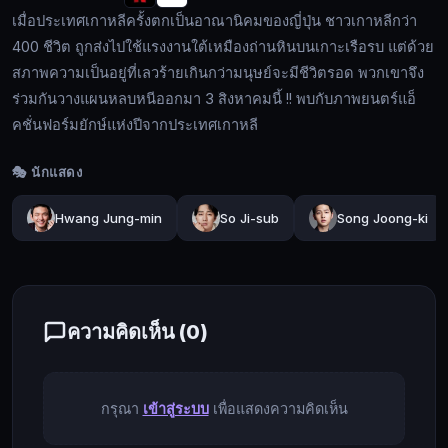
เมื่อ
เมื่อประเทศเกาหลีครั้งตกเป็นอาณานิคมของญี่ปุ่น ชาวเกาหลีกว่า
ประเทศ
400 ชีวิต ถูกส่งไปใช้แรงงานใต้เหมืองถ่านหินบนเกาะเรือรบ แต่ด้วย
เกาหลี
สภาพความเป็นอยู่ที่เลวร้ายเกินกว่ามนุษย์จะมีชีวิตรอด พวกเขาจึง
ครั้ง
ร่วมกันวางแผนหลบหนีออกมา 3 สิงหาคมนี้ !! พบกับภาพยนตร์แอ็
ตก
คชั่นฟอร์มยักษ์แห่งปีจากประเทศเกาหลี
เป็น
🔍
อาณานิคม
🎭 นักแสดง
ของ
ญี่ปุ่น
Hwang Jung-min
So Ji-sub
Song Joong-ki
🔓
ชาว
เข้า
เกาหลี
สู่
กว่า
ระบบ
400
ชีวิต
ความคิดเห็น (
0
)
ถูก
ส่ง
ไป
กรุณา
เข้าสู่ระบบ
เพื่อแสดงความคิดเห็น
ใช้