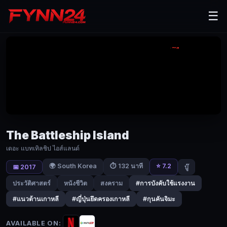
The
☰
Battleship
Island
(2017)
เดอะ
แบ
ท
เทิล
The Battleship Island
ชิป
เดอะ แบทเทิลชิป ไอส์แลนด์
ไอส์
🌍 South Korea
⭐ 7.2
⏱ 132 นาที
📅 2017
บู๊
แลนด์
ประวัติศาสตร์
หนังชีวิต
สงคราม
#การบังคับใช้แรงงาน
#แนวต้านเกาหลี
#ญี่ปุ่นยึดครองเกาหลี
#กุนคันจิมะ
|
Fynn24
AVAILABLE ON: