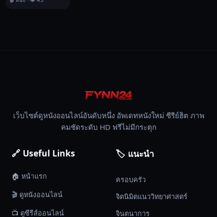
🎬 หนัง · 👁️ 43
อื่น
ที่
ไม่ใช่
ชีวิต
ของ
เขา
เอง
หรือ
ไม่!!?
The
เว็บไซต์ดูหนังออนไลน์อันดับหนึ่ง อัพเดทหนังใหม่ ซีรีย์ฮิต ภาพ
Chronicles
คมชัดระดับ HD ฟรีไม่มีกระตุก
of
Riddick,
ริดดิค,
🔗 Useful Links
🏷️ แนะนำ
บู๊,
นิยาย
🏠 หน้าแรก
ครอบครัว
วิทยาศาสตร์,
🎬 ดูหนังออนไลน์
จิตนิมิตแนววิทยาศาสตร์
2004
📺 ดูซีรีส์ออนไลน์
จินตนาการ