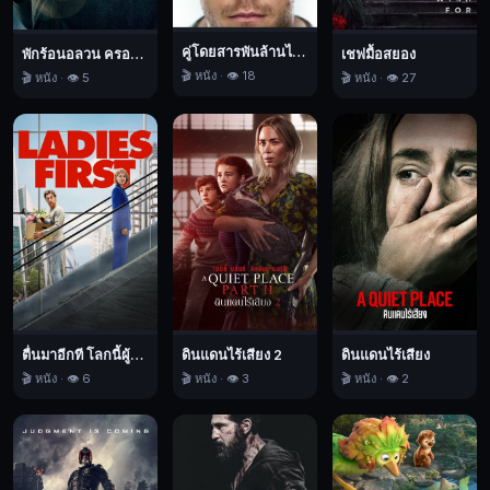
พวก
เนค
คู่โดยสารพันล้านไมล์
โครม
พักร้อนอลวน ครอบครัวอลเวง
เชฟมื้อสยอง
🎬 หนัง · 👁️ 18
🎬 หนัง · 👁️ 5
🎬 หนัง · 👁️ 27
อง
เกอร์
เหล่า
นักรบ
ผู้
หวัง
ที่
จะ
ครอบ
ครอง
จักรวาล
ตื่นมาอีกที โลกนี้ผู้หญิงใหญ่
ดินแดนไร้เสียง 2
ดินแดนไร้เสียง
🎬 หนัง · 👁️ 6
🎬 หนัง · 👁️ 3
🎬 หนัง · 👁️ 2
ริ
คดิ
คอาจ
จะ