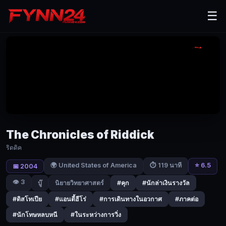
The
☰
Chronicles
of
Riddick
(2004)
ริดดิค
|
Fynn24
วิน
The Chronicles of Riddick
ดีเซล
ริดดิค
กลับ
มา
🌍 United States of America
⭐ 6.5
⏱ 119 นาที
📅 2004
อีก
👁️ 3
บู๊
นิยายวิทยาศาสตร์
#คุก
#นักล่าเงินรางวัล
ครั้ง
#ดิสโทเปีย
#แอนตี้ฮีโร่
#การเดินทางในอวกาศ
#ภาคต่อ
กับ
บทบาท
#นักโทษหลบหนี
#ในระหว่างการวิ่ง