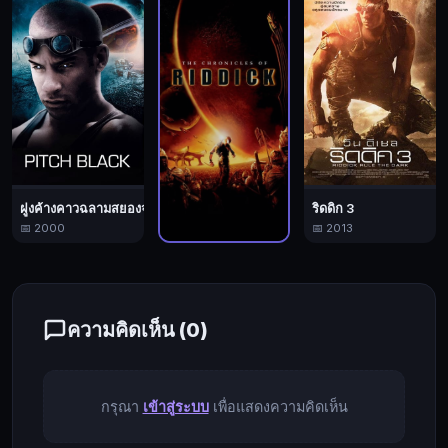
หนี
การ
ตาม
ล่า
จาก
เหล่า
นัก
ฆ่า
ฝูงค้างคาวฉลามสยองจักรวาล
ริดดิก 3
ที่
📅 2000
📅 2013
ต้องการ
ริดดิค
ปลิด
📅 2004
ชีวิต
เขา
ความคิดเห็น (
0
)
เพื่อ
แลก
กับ
กรุณา
เข้าสู่ระบบ
เพื่อแสดงความคิดเห็น
ค่าหัว
เขา