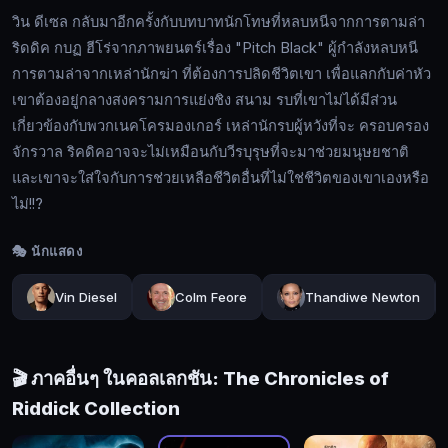
นักโทษ
วิน ดีเซล กลับมาอีกครั้งกับบทบาทนักโทษที่หลบหนีจากการตามล่า
ที่
ริดดิค กบฏ ฮีโร่จากภาพยนตร์เรื่อง "Pitch Black" ผู้กำลังหลบหนี
หลบ
การตามล่าจากเหล่านักฆ่า ที่ต้องการปลิดชีวิตเขา เพื่อแลกกับค่าหัว
หนี
เขาต้องอยู่กลางสงครามการแย่งชิง สนาม รบที่เขาไม่ได้มีส่วน
จาก
เกี่ยวข้องกับพวกเนคโครมองเกอร์ เหล่านักรบผู้หวังที่จะ ครอบครอง
การ
🔍
จักรวาล ริคดิคอาจจะไม่เหมือนกับวีรบุรุษที่จะมาช่วยมนุษยชาติ
ตาม
และเขาจะใส่ใจกับการช่วยเหลือชีวิตอื่นที่ไม่ใช่ชีวิตของเขาเองหรือ
ล่า
ริดดิค
ไม่!!?
🔓
กบฏ
🎭 นักแสดง
ฮีโร่
เข้า
สู่
จาก
Vin Diesel
Colm Feore
Thandiwe Newton
ระบบ
ภาพยนตร์
เรื่อง
"Pitch
Black"
🎬 ภาคอื่นๆ ในคอลเลกชัน: The Chronicles of
ผู้
Riddick Collection
กำลัง
หลบ