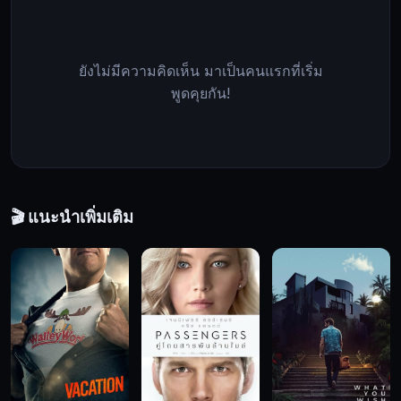
ต้อง
อยู่
กลาง
ยังไม่มีความคิดเห็น มาเป็นคนแรกที่เริ่ม
สงคราม
พูดคุยกัน!
การ
แย่ง
ชิง
สนาม
รบ
🎬 แนะนำเพิ่มเติม
ที่
เขา
ไม่
ได้
มี
ส่วน
เกี่ยวข้อง
กับ