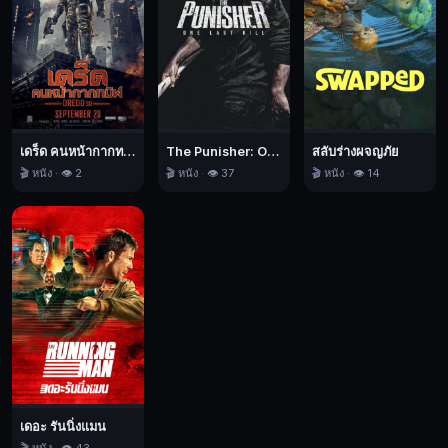
ไม่
เหมือน
กับ
วีรบุรุษ
ที่
จะ
มา
เดร็ด คนหน้ากากทมิฬ
The Punisher: One Last Kill เดอะ พันนิชเชอร์: ฆ่าทิ้งทวน
สลับร่างผจญภัย
🎬 หนัง · 👁️ 2
🎬 หนัง · 👁️ 37
🎬 หนัง · 👁️ 14
ช่วย
มนุษยชาติ
และ
เขา
จะ
ใส่ใจ
กับ
การ
ช่วย
เหลือ
ชีวิต
เดอะ รันนิ่งแมน