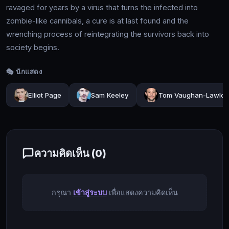
a
ravaged for years by a virus that turns the infected into
world
zombie-like cannibals, a cure is at last found and the
ravaged
for
wrenching process of reintegrating the survivors back into
years
society begins.
by
a
🎭 นักแสดง
virus
🔍
that
turns
Elliot Page
Sam Keeley
Tom Vaughan-Lawlor
the
infected
🔓
into
เข้า
zombie-
สู่
like
ความคิดเห็น (
0
)
cannibals,
ระบบ
a
cure
is
กรุณา
เข้าสู่ระบบ
เพื่อแสดงความคิดเห็น
at
last
found
and