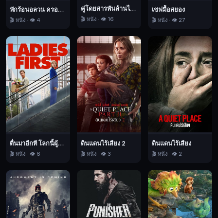
นิยาย
คู่โดยสารพันล้านไมล์
พักร้อนอลวน ครอบครัวอลเวง
เชฟมื้อสยอง
วิทยาศาสตร์,
🎬 หนัง · 👁️ 16
🎬 หนัง · 👁️ 4
🎬 หนัง · 👁️ 27
2017
ตื่นมาอีกที โลกนี้ผู้หญิงใหญ่
ดินแดนไร้เสียง 2
ดินแดนไร้เสียง
🎬 หนัง · 👁️ 6
🎬 หนัง · 👁️ 3
🎬 หนัง · 👁️ 2