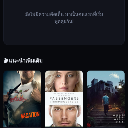
the
wrenching
ยังไม่มีความคิดเห็น มาเป็นคนแรกที่เริ่ม
process
พูดคุยกัน!
of
reintegrating
the
survivors
back
into
society
🎬 แนะนำเพิ่มเติม
begins.
The
Cured,
ซอมบี้
กำเริบ
คลั่ง,
สยอง
ขวัญ,
หนัง
ชีวิต,