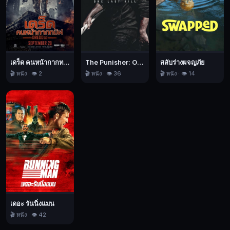
เดร็ด คนหน้ากากทมิฬ
The Punisher: One Last Kill เดอะ พันนิชเชอร์: ฆ่าทิ้งทวน
สลับร่างผจญภัย
🎬 หนัง · 👁️ 2
🎬 หนัง · 👁️ 36
🎬 หนัง · 👁️ 14
เดอะ รันนิ่งแมน
🎬 หนัง · 👁️ 42