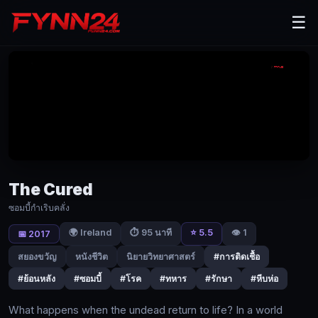
The
☰
Cured
(2017)
ซอมบี้
กำเริบ
คลั่ง
|
Fynn24
The Cured
What
happens
ซอมบี้กำเริบคลั่ง
when
🌍 Ireland
⭐ 5.5
👁️ 1
⏱ 95 นาที
the
📅 2017
undead
สยองขวัญ
หนังชีวิต
นิยายวิทยาศาสตร์
#การติดเชื้อ
return
to
#ย้อนหลัง
#ซอมบี้
#โรค
#ทหาร
#รักษา
#หีบห่อ
life?
In
What happens when the undead return to life? In a world