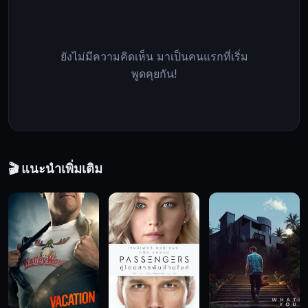
เก็บ
ศพ
River
ยังไม่มีความคิดเห็น มาเป็นคนแรกที่เริ่ม
Fields
พูดคุยกัน!
Mortuary
ทุก
อย่าง
ดู
ปกติ
จน
🎬 แนะนำเพิ่มเติม
ค่า
คืน
หนึ่ง
ที่
เธอ
ต้อง
เผชิญ
กับ