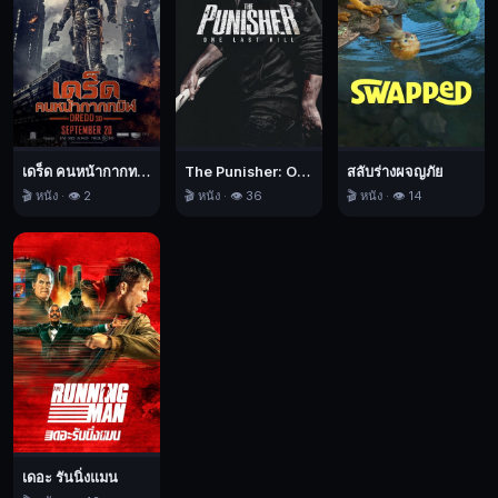
ที่
พยายาม
เอา
ชีวิต
รอด
และ
เดร็ด คนหน้ากากทมิฬ
The Punisher: One Last Kill เดอะ พันนิชเชอร์: ฆ่าทิ้งทวน
สลับร่างผจญภัย
ป้องกัน
🎬 หนัง · 👁️ 2
🎬 หนัง · 👁️ 36
🎬 หนัง · 👁️ 14
ร่างกาย
ของ
ตัว
เอง
จาก
การ
ถูก
ครอบ
งา
โดย
เดอะ รันนิ่งแมน
วิญญาณ