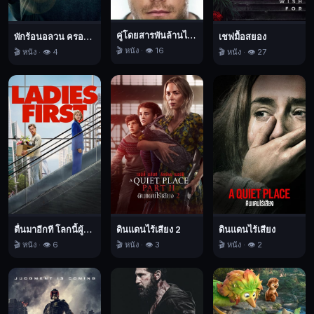
พลัง
เหนือ
คู่โดยสารพันล้านไมล์
พักร้อนอลวน ครอบครัวอลเวง
เชฟมื้อสยอง
ธรรมชาติ
🎬 หนัง · 👁️ 16
🎬 หนัง · 👁️ 4
🎬 หนัง · 👁️ 27
พิธีกรรม
ลึกลับ
และ
ความ
ลับ
ดำ
มืด
ที่
ซ่อน
อยู่
ตื่นมาอีกที โลกนี้ผู้หญิงใหญ่
ดินแดนไร้เสียง 2
ดินแดนไร้เสียง
ใน
🎬 หนัง · 👁️ 6
🎬 หนัง · 👁️ 3
🎬 หนัง · 👁️ 2
สถาน
ที่
นั้น
ขณะ