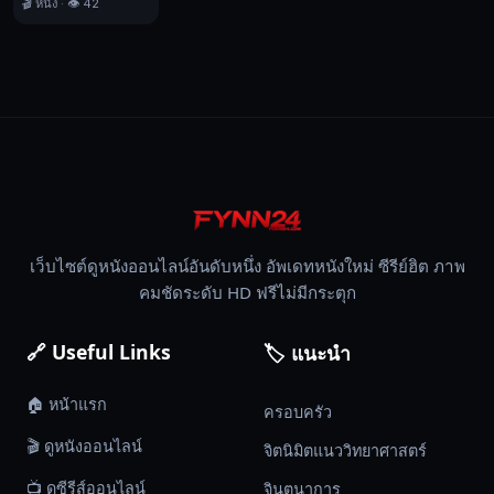
🎬 หนัง · 👁️ 42
ร้าย
The
Mortuary
Assistant,
คืน
สยอง
ห้อง
ดับจิต,
สยอง
ขวัญ,
เว็บไซต์ดูหนังออนไลน์อันดับหนึ่ง อัพเดทหนังใหม่ ซีรีย์ฮิต ภาพ
ลึกลับ,
คมชัดระดับ HD ฟรีไม่มีกระตุก
2026
🔗 Useful Links
🏷️ แนะนำ
🏠 หน้าแรก
ครอบครัว
🎬 ดูหนังออนไลน์
จิตนิมิตแนววิทยาศาสตร์
📺 ดูซีรีส์ออนไลน์
จินตนาการ