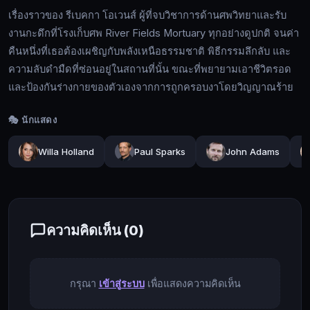
กา
เรื่องราวของ รีเบคกา โอเวนส์ ผู้ที่จบวิชาการด้านศพวิทยาและรับ
โอ
งานกะดึกที่โรงเก็บศพ River Fields Mortuary ทุกอย่างดูปกติ จนค่า
เวน
คืนหนึ่งที่เธอต้องเผชิญกับพลังเหนือธรรมชาติ พิธีกรรมลึกลับ และ
ส์
ความลับดำมืดที่ซ่อนอยู่ในสถานที่นั้น ขณะที่พยายามเอาชีวิตรอด
ผู้
และป้องกันร่างกายของตัวเองจากการถูกครอบงาโดยวิญญาณร้าย
ที่
🔍
จบ
🎭 นักแสดง
วิชาการ
ด้าน
Willa Holland
Paul Sparks
John Adams
🔓
ศพ
เข้า
วิทยา
สู่
และ
ระบบ
รับ
ความคิดเห็น (
0
)
งาน
กะ
ดึก
กรุณา
เข้าสู่ระบบ
เพื่อแสดงความคิดเห็น
ที่
โรง