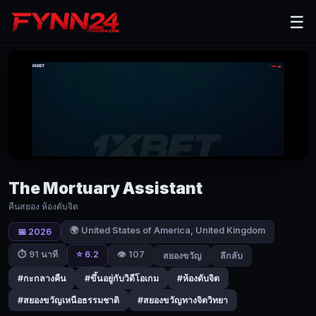
The
☰
Mortuary
Assistant
(2026)
คืน
สยอง
ห้อง
ดับจิต
The Mortuary Assistant
|
คืนสยอง ห้องดับจิต
Fynn24
🌍 United States of America, United Kingdom
📅 2026
เรื่อง
⭐ 6.2
👁️ 107
⏱ 91 นาที
สยองขวัญ
ลึกลับ
ราว
ของ
#กะกลางคืน
#ขึ้นอยู่กับวิดีโอเกม
#ห้องดับจิต
รี
#สยองขวัญเหนือธรรมชาติ
#สยองขวัญทางจิตวิทยา
เบค