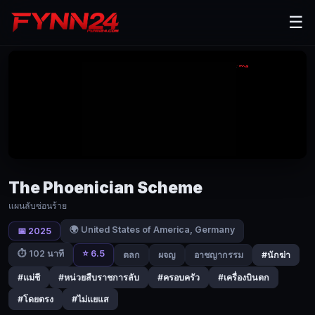
The
☰
Phoenician
Scheme
(2025)
แผน
ลับ
ซ่อน
ร้าย
The Phoenician Scheme
|
แผนลับซ่อนร้าย
Fynn24
🌍 United States of America, Germany
📅 2025
ซาซา-
⭐ 6.5
⏱ 102 นาที
ตลก
ผจญ
อาชญากรรม
#นักฆ่า
ซา
คอร์ด
#แม่ชี
#หน่วยสืบราชการลับ
#ครอบครัว
#เครื่องบินตก
า
#โดยตรง
#ไม่แยแส
นัก