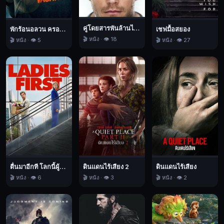
ตก
เป็น
คู่โดยสารพันล้านไมล์
พักร้อนอลวน ครอบครัวอลเวง
เชฟมื้อสยอง
เป้า
🎬 หนัง · 👁️ 18
🎬 หนัง · 👁️ 5
🎬 หนัง · 👁️ 27
หมาย
ของ
เหล่า
เศรษฐี
ผู้
วางแผน
ร้าย
ผู้
ก่อการ
ร้าย
ตื่นมาอีกที โลกนี้ผู้หญิงใหญ่
ดินแดนไร้เสียง 2
ดินแดนไร้เสียง
ต่าง
🎬 หนัง · 👁️ 6
🎬 หนัง · 👁️ 3
🎬 หนัง · 👁️ 2
ชาติ
และ
มือ
สังหาร