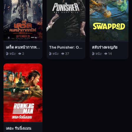
ผู้
มุ่ง
มั่น
The
Phoenician
Scheme,
แผน
เดร็ด คนหน้ากากทมิฬ
The Punisher: One Last Kill เดอะ พันนิชเชอร์: ฆ่าทิ้งทวน
สลับร่างผจญภัย
ลับ
🎬 หนัง · 👁️ 2
🎬 หนัง · 👁️ 37
🎬 หนัง · 👁️ 14
ซ่อน
ร้าย,
ตลก,
ผจญ,
อาชญากรรม,
2025
เดอะ รันนิ่งแมน