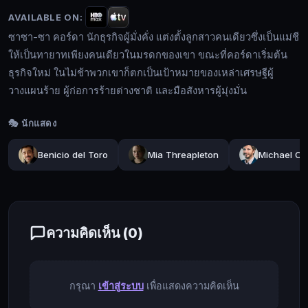
ธุรกิจ
AVAILABLE ON:
ผู้
ซาซา-ซา คอร์ดา นักธุรกิจผู้มั่งคั่ง แต่งตั้งลูกสาวคนเดียวซึ่งเป็นแม่ชี
มั่งคั่ง
ให้เป็นทายาทเพียงคนเดียวในมรดกของเขา ขณะที่คอร์ดาเริ่มต้น
แต่ง
ธุรกิจใหม่ ในไม่ช้าพวกเขาก็ตกเป็นเป้าหมายของเหล่าเศรษฐีผู้
ตั้ง
วางแผนร้าย ผู้ก่อการร้ายต่างชาติ และมือสังหารผู้มุ่งมั่น
ลูกสาว
🔍
คน
🎭 นักแสดง
เดียว
ซึ่ง
Benicio del Toro
Mia Threapleton
Michael Ce
🔓
เป็น
เข้า
แม่
สู่
ชี
ระบบ
ให้
ความคิดเห็น (
0
)
เป็น
ทายาท
เพียง
กรุณา
เข้าสู่ระบบ
เพื่อแสดงความคิดเห็น
คน
เดียว