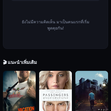
ใน
มรดก
ของ
ยังไม่มีความคิดเห็น มาเป็นคนแรกที่เริ่ม
เขา
พูดคุยกัน!
ขณะ
ที่
คอร์ด
า
เริ่ม
ต้น
🎬 แนะนำเพิ่มเติม
ธุรกิจ
ใหม่
ใน
ไม่
ช้า
พวก
เขา
ก็