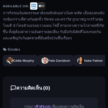
อย่าง
ไม่
AVAILABLE ON:
คาด
ภารกิจขนเงินสดธรรมดาต้องพลิกผันอย่างไม่คาดคิด เมื่อสองคนขับ
คิด
รถหุ้มเกราะที่ต่างกันสุดขั้ว รัสเซล และทราวิส ถูกอาชญากรร้ายซุ่ม
เมื่อ
โจมตี นำโดยตัวแม่จอมวางแผน โซอี้ ท่ามกลางความโกลาหลที่เกิด
สอง
ขึ้น ทั้งคู่ต้องฝ่าความอันตรายสุดเสี่ยง รับมือกับนิสัยที่ไม่ลงรอยกัน
🔍
คน
และเผชิญกับวันสุดซวยที่มีแต่ยิ่งป่วนขึ้นเรื่อยๆ
ขับ
รถ
🎭 นักแสดง
หุ้ม
🔓
เกราะ
Eddie Murphy
Pete Davidson
Keke Palmer
เข้า
ที่
สู่
ต่าง
ระบบ
กัน
สุด
ความคิดเห็น (
0
)
ขั้ว
รัส
เซล
กรุณา
เข้าสู่ระบบ
เพื่อแสดงความคิดเห็น