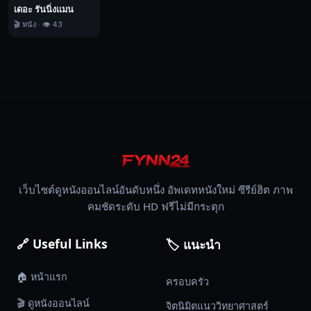
เดอะ รันนิ่งแมน
คอัพ,
🎬 หนัง · 👁️ 43
บู๊,
ตลก,
อาชญากรรม,
2025
เว็บไซต์ดูหนังออนไลน์อันดับหนึ่ง อัพเดทหนังใหม่ ซีรีย์ฮิต ภาพ
คมชัดระดับ HD ฟรีไม่มีกระตุก
🔗 Useful Links
🏷️ แนะนำ
🏠 หน้าแรก
ครอบครัว
🎬 ดูหนังออนไลน์
จิตนิมิตแนววิทยาศาสตร์