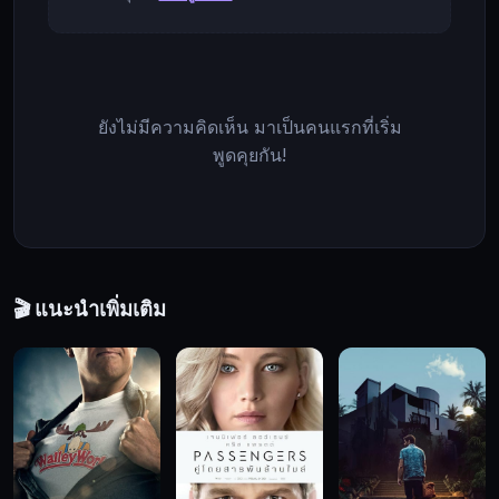
และ
ทรา
วิส
ถูก
อาชญากร
ยังไม่มีความคิดเห็น มาเป็นคนแรกที่เริ่ม
ร้าย
พูดคุยกัน!
ซุ่ม
โจมตี
นำ
โดย
ตัว
🎬 แนะนำเพิ่มเติม
แม่
จอม
วางแผน
โซ
อี้
ท่ามกลาง
ความ