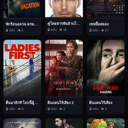
โกลาหล
ที่
เกิด
ขึ้น
คู่โดยสารพันล้านไมล์
พักร้อนอลวน ครอบครัวอลเวง
เชฟมื้อสยอง
ทั้ง
🎬 หนัง · 👁️ 18
🎬 หนัง · 👁️ 5
🎬 หนัง · 👁️ 27
คู่
ต้อง
ฝ่า
ความ
อันตราย
สุด
เสี่ยง
รับมือ
กับ
นิสัย
ตื่นมาอีกที โลกนี้ผู้หญิงใหญ่
ดินแดนไร้เสียง 2
ดินแดนไร้เสียง
ที่
🎬 หนัง · 👁️ 6
🎬 หนัง · 👁️ 3
🎬 หนัง · 👁️ 2
ไม่
ลง