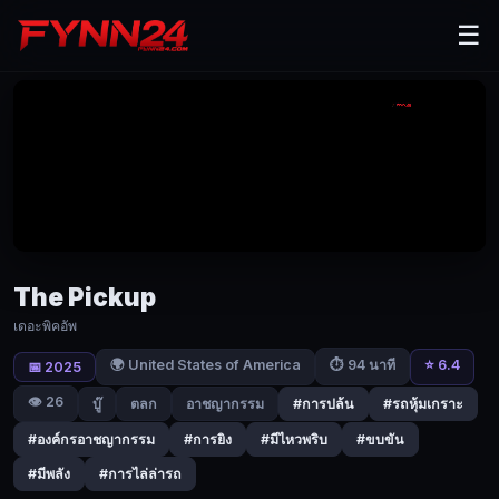
The
☰
Pickup
(2025)
เดอะ
พิ
คอัพ
|
Fynn24
The Pickup
ภารกิจ
เดอะพิคอัพ
ขน
เงินสด
🌍 United States of America
⭐ 6.4
⏱ 94 นาที
📅 2025
ธรรมดา
👁️ 26
บู๊
ตลก
อาชญากรรม
#การปล้น
#รถหุ้มเกราะ
ต้อง
#องค์กรอาชญากรรม
#การยิง
#มีไหวพริบ
#ขบขัน
พลิก
ผัน
#มีพลัง
#การไล่ล่ารถ