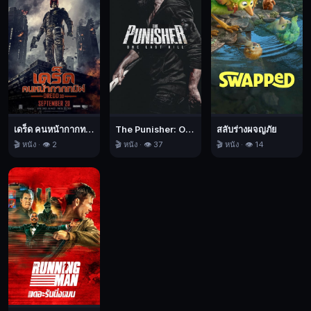
รอย
กัน
และ
เผชิญ
กับ
วัน
สุด
ซวย
เดร็ด คนหน้ากากทมิฬ
The Punisher: One Last Kill เดอะ พันนิชเชอร์: ฆ่าทิ้งทวน
สลับร่างผจญภัย
ที่
🎬 หนัง · 👁️ 2
🎬 หนัง · 👁️ 37
🎬 หนัง · 👁️ 14
มี
แต่
ยิ่ง
ป่วน
ขึ้น
เรื่อยๆ
The
Pickup,
เดอะ
พิ