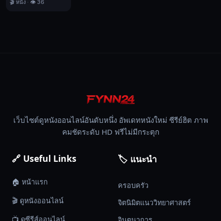
🎬 หนัง · 👁️ 36
เว็บไซต์ดูหนังออนไลน์อันดับหนึ่ง อัพเดทหนังใหม่ ซีรีย์ฮิต ภาพ
คมชัดระดับ HD ฟรีไม่มีกระตุก
🔗 Useful Links
🏷️ แนะนำ
🏠 หน้าแรก
ครอบครัว
🎬 ดูหนังออนไลน์
จิตนิมิตแนววิทยาศาสตร์
📺 ดูซีรีส์ออนไลน์
จินตนาการ