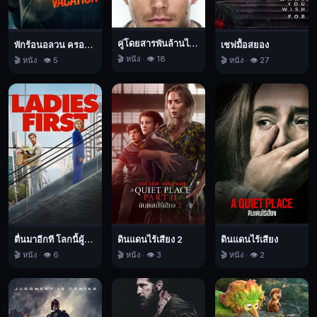
เดอะ
รัน
นิ่ง
คู่โดยสารพันล้านไมล์
พักร้อนอลวน ครอบครัวอลเวง
เชฟมื้อสยอง
แมน,
🎬 หนัง · 👁️ 18
🎬 หนัง · 👁️ 5
🎬 หนัง · 👁️ 27
บู๊,
ระทึก
ขวัญ,
นิยาย
วิทยาศาสตร์,
2025
ตื่นมาอีกที โลกนี้ผู้หญิงใหญ่
ดินแดนไร้เสียง 2
ดินแดนไร้เสียง
🎬 หนัง · 👁️ 6
🎬 หนัง · 👁️ 3
🎬 หนัง · 👁️ 2