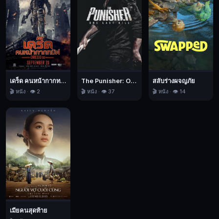
เดร็ด คนหน้ากากทมิฬ
The Punisher: One Last Kill เดอะ พันนิชเชอร์: ฆ่าทิ้งทวน
สลับร่างผจญภัย
🎬 หนัง · 👁️ 2
🎬 หนัง · 👁️ 37
🎬 หนัง · 👁️ 14
เมียคนสุดท้าย