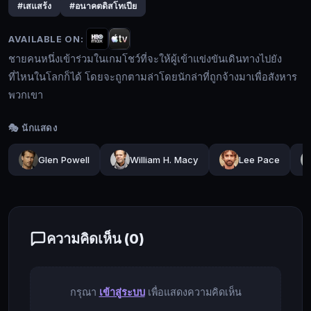
#เสแสร้ง
#อนาคตดิสโทเปีย
ใน
เกม
AVAILABLE ON:
โชว์
ชายคนหนึ่งเข้าร่วมในเกมโชว์ที่จะให้ผู้เข้าแข่งขันเดินทางไปยัง
ที่
ที่ไหนในโลกก็ได้ โดยจะถูกตามล่าโดยนักล่าที่ถูกจ้างมาเพื่อสังหาร
จะ
พวกเขา
ให้
🔍
ผู้
🎭 นักแสดง
เข้า
แข่งขัน
🔓
Glen Powell
William H. Macy
Lee Pace
เดิน
เข้า
ทาง
สู่
ไป
ระบบ
ยัง
ความคิดเห็น (
0
)
ที่ไหน
ใน
โลก
ก็ได้
กรุณา
เข้าสู่ระบบ
เพื่อแสดงความคิดเห็น
โดย