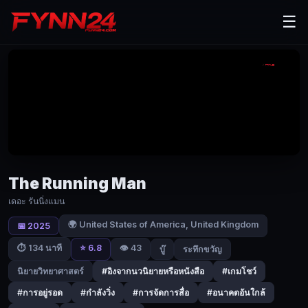
The
☰
Running
Man
(2025)
เดอะ
รัน
นิ่ง
แมน
The Running Man
|
เดอะ รันนิ่งแมน
Fynn24
🌍 United States of America, United Kingdom
📅 2025
ชาย
⭐ 6.8
👁️ 43
⏱ 134 นาที
บู๊
ระทึกขวัญ
คน
หนึ่ง
นิยายวิทยาศาสตร์
#อิงจากนวนิยายหรือหนังสือ
#เกมโชว์
เข้า
#การอยู่รอด
#กำลังวิ่ง
#การจัดการสื่อ
#อนาคตอันใกล้
ร่วม