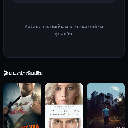
จะ
ถูก
ตาม
ยังไม่มีความคิดเห็น มาเป็นคนแรกที่เริ่ม
ล่า
พูดคุยกัน!
โดย
นัก
ล่า
ที่
ถูก
จ้าง
🎬 แนะนำเพิ่มเติม
มา
เพื่อ
สังหาร
พวก
เขา
The
Running
Man,