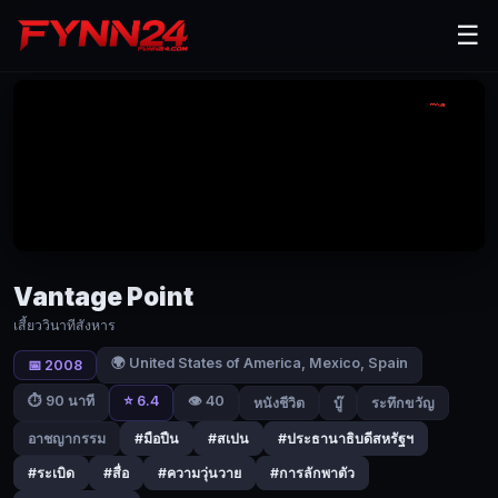
Vantage
☰
Point
(2008)
เสี้ยว
วินาที
สังหาร
|
Fynn24
Vantage Point
ทันที
เสี้ยววินาทีสังหาร
ที่
เขา
🌍 United States of America, Mexico, Spain
📅 2008
มา
⭐ 6.4
👁️ 40
⏱ 90 นาที
หนังชีวิต
บู๊
ระทึกขวัญ
ถึง
อาชญากรรม
#มือปืน
#สเปน
#ประธานาธิบดีสหรัฐฯ
สเปน
เพื่อ
#ระเบิด
#สื่อ
#ความวุ่นวาย
#การลักพาตัว