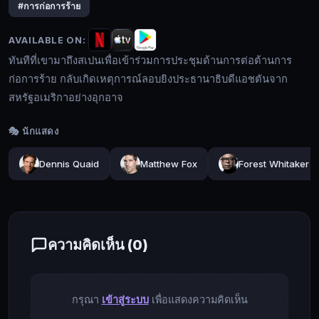
เข้า
#การก่อการร้าย
ร่วม
การ
AVAILABLE ON:
ประชุม
ทันทีที่เขามาถึงสเปนเพื่อเข้าร่วมการประชุมด้านการต่อต้านการ
ด้าน
ก่อการร้าย กลับเกิดเหตุการณ์ลอบยิงประธานาธิบดีแอชตันจาก
การ
สหรัฐอเมริกาอย่างอุกอาจ
🔍
ต่อ
ต้าน
🎭 นักแสดง
การ
ก่อการ
🔓
Dennis Quaid
Matthew Fox
Forest Whitaker
ร้าย
เข้า
กลับ
สู่
เกิด
ระบบ
เหตุการณ์
ความคิดเห็น (
0
)
ลอบ
ยิง
ประธานาธิบดี
กรุณา
เข้าสู่ระบบ
เพื่อแสดงความคิดเห็น
แอช