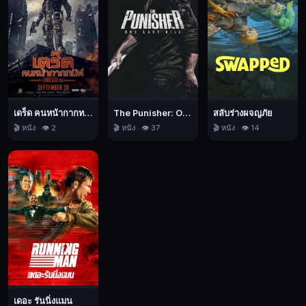
เดร็ด คนหน้ากากทมิฬ
The Punisher: One Last Kill เดอะ พันนิชเชอร์: ฆ่าทิ้งทวน
สลับร่างผจญภัย
🎬 หนัง · 👁️ 2
🎬 หนัง · 👁️ 37
🎬 หนัง · 👁️ 14
เดอะ รันนิ่งแมน