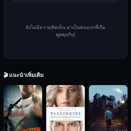
ตัน
จาก
สหรัฐอเมริกา
อย่าง
ยังไม่มีความคิดเห็น มาเป็นคนแรกที่เริ่ม
อุกอาจ
พูดคุยกัน!
Vantage
Point,
เสี้ยว
วินาที
สังหาร,
หนัง
🎬 แนะนำเพิ่มเติม
ชีวิต,
บู๊,
ระทึก
ขวัญ,
อาชญากรรม,
2008