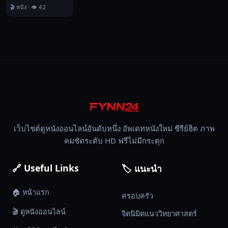
🎬 หนัง · 👁️ 42
เว็บไซต์ดูหนังออนไลน์อันดับหนึ่ง อัพเดทหนังใหม่ ซีรีย์ฮิต ภาพ
คมชัดระดับ HD ฟรีไม่มีกระตุก
🔗 Useful Links
🏷️ แนะนำ
🏠 หน้าแรก
ครอบครัว
🎬 ดูหนังออนไลน์
จิตนิมิตแนววิทยาศาสตร์