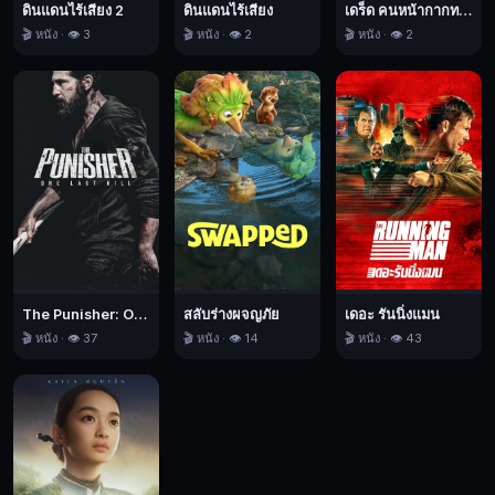
เดร็ด คนหน้ากากทมิฬ
ดินแดนไร้เสียง 2
ดินแดนไร้เสียง
เชฟ
🎬 หนัง · 👁️ 2
🎬 หนัง · 👁️ 3
🎬 หนัง · 👁️ 2
ชื่อ
ดัง
ผู้
มี
ปัญหา
เฉพาะ
ตัว
ได้
ต้อนรับ
เขา
The Punisher: One Last Kill เดอะ พันนิชเชอร์: ฆ่าทิ้งทวน
สลับร่างผจญภัย
เดอะ รันนิ่งแมน
เข้า
🎬 หนัง · 👁️ 37
🎬 หนัง · 👁️ 14
🎬 หนัง · 👁️ 43
บ้าน
ไร
อัน
ไม่รู้
ว่า
แจ็ค