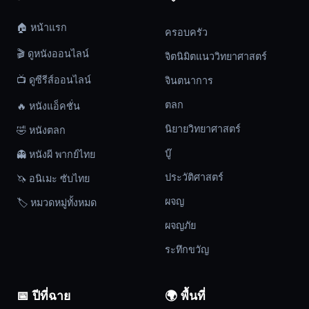
จะ
🏠 หน้าแรก
รู้สึก
ครอบครัว
อิจฉา
🎬 ดูหนังออนไลน์
จิตนิมิตแนววิทยาศาสตร์
แต่
📺 ดูซีรีส์ออนไลน์
จินตนาการ
เขา
อด
ตลก
🔥 หนังแอ็คชั่น
ไม่
นิยายวิทยาศาสตร์
🤣 หนังตลก
ได้ที่
จะ
บู๊
👻 หนังผี พากย์ไทย
ต้องการ
ประวัติศาสตร์
🦄 อนิเมะ ซับไทย
ชีวิต
ผจญ
นี้
🏷️ หมวดหมู่ทั้งหมด
เป็น
ผจญภัย
ของ
ระทึกขวัญ
ตัว
เอง
เช่น
📅 ปีที่ฉาย
🌍 พื้นที่
กัน