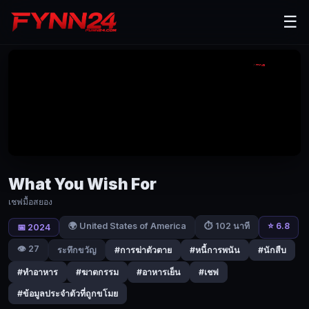
What
☰
You
Wish
For
(2024)
เชฟ
มื้อ
สยอง
What You Wish For
|
เชฟมื้อสยอง
Fynn24
🌍 United States of America
⭐ 6.8
⏱ 102 นาที
ไร
📅 2024
อัน
👁️ 27
ระทึกขวัญ
#การฆ่าตัวตาย
#หนี้การพนัน
#นักสืบ
(นิค
#ทำอาหาร
#ฆาตกรรม
#อาหารเย็น
#เชฟ
ส
#ข้อมูลประจำตัวที่ถูกขโมย
ตาห์ล)