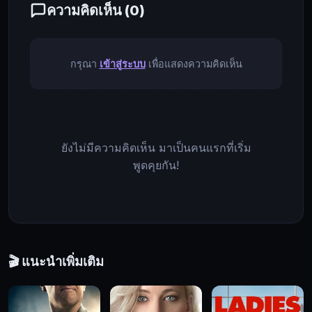
ที่
ความคิดเห็น (
0
)
เป็น
อยู่
เขา
กรุณา
เข้าสู่ระบบ
เพื่อแสดงความคิดเห็น
จึง
รีบ
ออก
จาก
เมือง
ยังไม่มีความคิดเห็น มาเป็นคนแรกที่เริ่ม
อย่าง
พูดคุยกัน!
เร่ง
รีบ
ไป
ยัง
ที่
🎬 แนะนำเพิ่มเติม
หลบ
ภัย
ของ