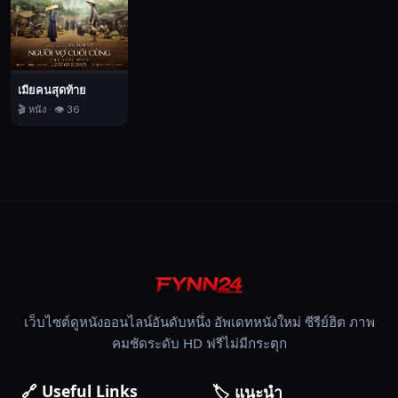
สามารถ
ทำ
อาหาร
ไลฟ์
เมียคนสุดท้าย
สไตล์
🎬 หนัง · 👁️ 36
ฟุ่มเฟือย
ให้
กับ
ชนชั้น
สูง
ใน
สวรรค์
ได้
อย่างไร
เว็บไซต์ดูหนังออนไลน์อันดับหนึ่ง อัพเดทหนังใหม่ ซีรีย์ฮิต ภาพ
เขา
คมชัดระดับ HD ฟรีไม่มีกระตุก
ไม่
ต้องการ
🔗 Useful Links
🏷️ แนะนำ
ที่