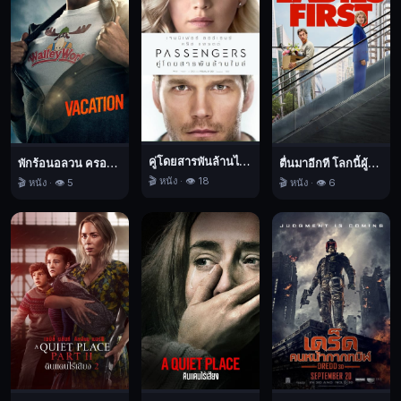
ประเทศ
ลา
ติ
นอ
เม
ริกา
ที่
คู่โดยสารพันล้านไมล์
พักร้อนอลวน ครอบครัวอลเวง
ตื่นมาอีกที โลกนี้ผู้หญิงใหญ่
ไม่มี
🎬 หนัง · 👁️ 18
🎬 หนัง · 👁️ 5
🎬 หนัง · 👁️ 6
ชื่อ
ซึ่ง
เพื่อน
ของ
เขา
แจ็ค
(ไบ
รอัน
โก
รห์)