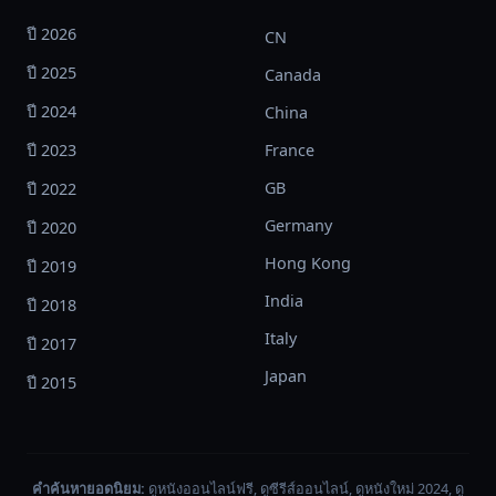
ใน
ปี 2026
CN
ไม่
ปี 2025
Canada
ช้า
โชค
ปี 2024
China
ชะตา
ปี 2023
France
ที่
GB
พลิก
ปี 2022
ผัน
Germany
ปี 2020
อัน
Hong Kong
ปี 2019
เลว
ร้าย
India
ปี 2018
ก็
Italy
ปี 2017
จะ
Japan
ส่ง
ปี 2015
ผล
เช่น
นั้น
คำค้นหายอดนิยม:
ดูหนังออนไลน์ฟรี, ดูซีรีส์ออนไลน์, ดูหนังใหม่ 2024, ดู
แก่