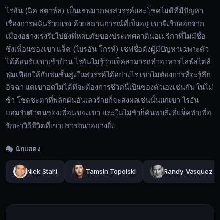
เป็น
ไรอัน (นิค สตาห์ล) เป็นเชฟมากพรสวรรค์และโชคไม่ดีที่มีปัญหา
เชฟ
เรื่องการพนันร้ายแรง ด้วยสถานการณ์ที่เป็นอยู่ เขาจึงรีบออกจาก
มาก
เมืองอย่างเร่งรีบไปยังที่หลบภัยของประเทศลาตินอเมริกาที่ไม่มีชื่อ
พรสวรรค์
ซึ่งเพื่อนของเขา แจ็ค (ไบรอัน โกรห์) เชฟชื่อดังผู้มีปัญหาเฉพาะตัว
และ
ได้ต้อนรับเขาเข้าบ้าน ไรอันไม่รู้ว่าแจ็คสามารถทำอาหารไลฟ์สไตล์
โชค
🔍
ฟุ่มเฟือยให้กับชนชั้นสูงในสวรรค์ได้อย่างไร เขาไม่ต้องการที่จะรู้สึก
ไม่
อิจฉา แต่เขาอดไม่ได้ที่จะต้องการชีวิตนี้เป็นของตัวเองเช่นกัน ในไม่
ดี
ช้า โชคชะตาที่พลิกผันอันเลวร้ายก็จะส่งผลเช่นนั้นแก่เขา ไรอัน
ที่
🔓
ยอมรับตัวตนของเพื่อนของเขา และในไม่ช้าก็ค้นพบสิ่งที่แจ็คทำเพื่อ
มี
เข้า
รักษาวิถีชีวิตที่เขาปรารถนาอย่างยิ่ง
ปัญหา
สู่
เรื่อง
ระบบ
🎭 นักแสดง
การ
พนัน
Nick Stahl
Tamsin Topolski
Randy Vasquez
ร้าย
แรง
ด้วย
สถานการณ์