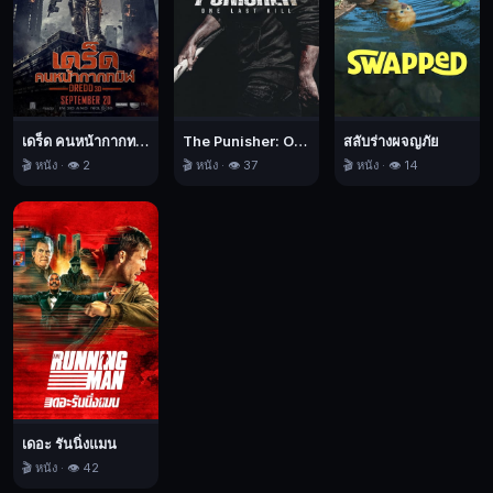
เดร็ด คนหน้ากากทมิฬ
The Punisher: One Last Kill เดอะ พันนิชเชอร์: ฆ่าทิ้งทวน
สลับร่างผจญภัย
🎬 หนัง · 👁️ 2
🎬 หนัง · 👁️ 37
🎬 หนัง · 👁️ 14
เดอะ รันนิ่งแมน
🎬 หนัง · 👁️ 42