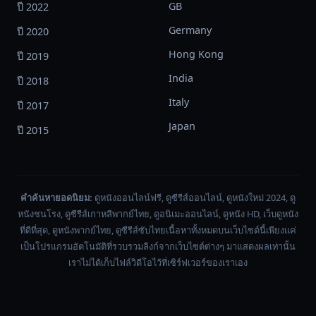
GB
ปี 2022
Germany
ปี 2020
Hong Kong
ปี 2019
India
ปี 2018
Italy
ปี 2017
Japan
ปี 2015
คำค้นหายอดนิยม:
ดูหนังออนไลน์ฟรี, ดูซีรีส์ออนไลน์, ดูหนังใหม่ 2024, ดู
หนังชนโรง, ดูซีรีส์เกาหลีพากย์ไทย, ดูอนิเมะออนไลน์, ดูหนัง HD, เว็บดูหนัง
ที่ดีที่สุด, ดูหนังพากย์ไทย, ดูซีรีส์ซับไทยเนื้อหาทั้งหมดบนเว็บไซต์นี้เพียงแค่
เป็นโปรแกรมอัตโนมัติที่รวบรวมลิงก์จากเว็บไซต์ต่างๆ มาแสดงผลเท่านั้น
เราไม่ได้เก็บไฟล์วิดีโอไว้ที่เซิร์ฟเวอร์ของเราเอง